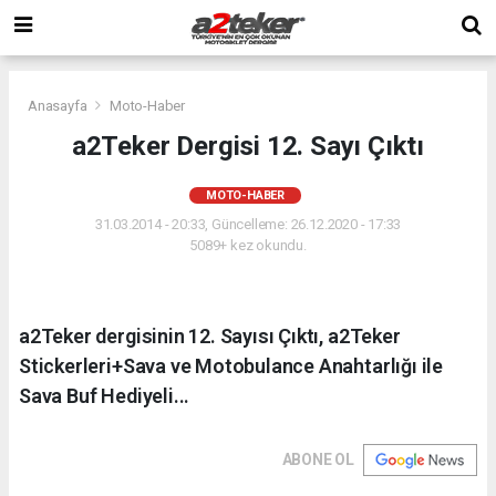
Anasayfa
Moto-Haber
a2Teker Dergisi 12. Sayı Çıktı
MOTO-HABER
31.03.2014 - 20:33, Güncelleme: 26.12.2020 - 17:33
5089+ kez okundu.
a2Teker dergisinin 12. Sayısı Çıktı, a2Teker
Stickerleri+Sava ve Motobulance Anahtarlığı ile
Sava Buf Hediyeli...
ABONE OL