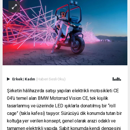
Erkek
|
Kadın
(Haberi Sesli Oku)
Şirketin hâlihazırda satışı yapılan elektrikli motosikleti CE
04’ü temel alan BMW Motorrad Vision CE, tek kişilik
tasarlanmış ve üzerinde LED ışıklarla donatılmış bir “roll
cage” (takla kafesi) taşıyor. Sürücüyü dik konumda tutan bir
koltuğa yer verilen konsept, genel olarak arazi odaklı ve
tamamen elektrikli yapıda. Sabit konumda kendi dengesini