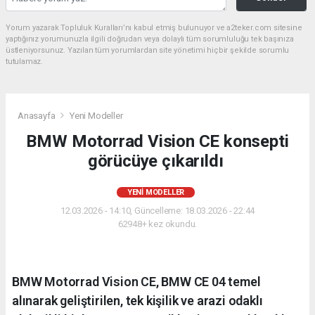
Yorum yazarak Topluluk Kuralları’nı kabul etmiş bulunuyor ve a2teker.com sitesine
yaptığınız yorumunuzla ilgili doğrudan veya dolaylı tüm sorumluluğu tek başınıza
üstleniyorsunuz. Yazılan tüm yorumlardan site yönetimi hiçbir şekilde sorumlu
tutulamaz.
Anasayfa
Yeni Modeller
BMW Motorrad Vision CE konsepti
görücüye çıkarıldı
YENI MODELLER
12.03.2026 - 14:10, Güncelleme: 18.03.2026 - 22:44
62948+ kez okundu.
BMW Motorrad Vision CE, BMW CE 04 temel
alınarak geliştirilen, tek kişilik ve arazi odaklı