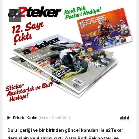
Erkek
|
Kadın
(Haberi Sesli Oku)
Dolu içeriği ve bir birinden güncel konuları ile a2Teker
dergisinin yeni sayısı çıktı, Asrın Rodi Pak posteri ve