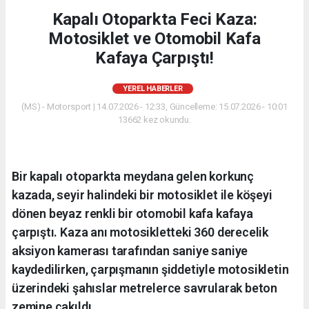
Kapalı Otoparkta Feci Kaza:
Motosiklet ve Otomobil Kafa
Kafaya Çarpıştı!
YEREL HABERLER
(MS) - Motorsport | 14.07.2026 - 12:33, Güncelleme: 15.07.2026 - 10:01
13662 kez okundu.
Bir kapalı otoparkta meydana gelen korkunç
kazada, seyir halindeki bir motosiklet ile köşeyi
dönen beyaz renkli bir otomobil kafa kafaya
çarpıştı. Kaza anı motosikletteki 360 derecelik
aksiyon kamerası tarafından saniye saniye
kaydedilirken, çarpışmanın şiddetiyle motosikletin
üzerindeki şahıslar metrelerce savrularak beton
zemine çakıldı.