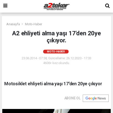
Anasayfa
Moto-Haber
A2 ehliyeti alma yaşı 17'den 20ye
çıkıyor.
MOTO-HABER
23.06.2014 - 07:58, Güncelleme: 26.12.2020 - 17:33
4606+ kez okundu.
Motosiklet ehliyeti alma yaşı 17'den 20ye çıkıyor
ABONE OL