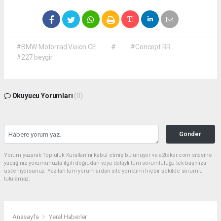
#BMW Motorrad Vision CE
#
#Concept RR
#227 beygir
Okuyucu Yorumları
(0)
Gönder
Yorum yazarak Topluluk Kuralları’nı kabul etmiş bulunuyor ve a2teker.com sitesine
yaptığınız yorumunuzla ilgili doğrudan veya dolaylı tüm sorumluluğu tek başınıza
üstleniyorsunuz. Yazılan tüm yorumlardan site yönetimi hiçbir şekilde sorumlu
tutulamaz.
Anasayfa
Yerel Haberler