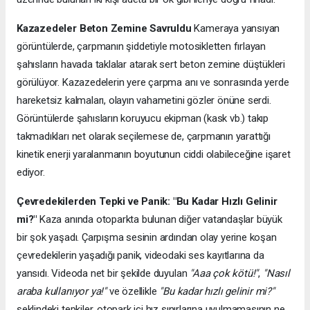
Kazazedeler Beton Zemine Savruldu
Kameraya yansıyan
görüntülerde, çarpmanın şiddetiyle motosikletten fırlayan
şahısların havada taklalar atarak sert beton zemine düştükleri
görülüyor. Kazazedelerin yere çarpma anı ve sonrasında yerde
hareketsiz kalmaları, olayın vahametini gözler önüne serdi.
Görüntülerde şahısların koruyucu ekipman (kask vb.) takıp
takmadıkları net olarak seçilemese de, çarpmanın yarattığı
kinetik enerji yaralanmanın boyutunun ciddi olabileceğine işaret
ediyor.
Çevredekilerden Tepki ve Panik: "Bu Kadar Hızlı Gelinir
mi?"
Kaza anında otoparkta bulunan diğer vatandaşlar büyük
bir şok yaşadı. Çarpışma sesinin ardından olay yerine koşan
çevredekilerin yaşadığı panik, videodaki ses kayıtlarına da
yansıdı. Videoda net bir şekilde duyulan
"Aaa çok kötü!"
,
"Nasıl
araba kullanıyor ya!"
ve özellikle
"Bu kadar hızlı gelinir mi?"
şeklindeki tepkiler, otopark içi hız sınırlarına uyulmamasının ne