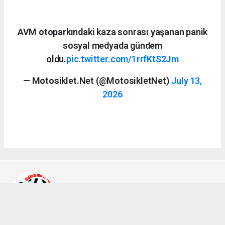
AVM otoparkındaki kaza sonrası yaşanan panik
sosyal medyada gündem
oldu.
pic.twitter.com/1rrfKtS2Jm
— Motosiklet.Net (@MotosikletNet)
July 13,
2026
Ahmet Bozkurt
bilgi@a2teker.com