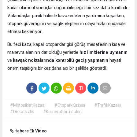
kadar ölümcül sonuçlar doğurabileceğini bir kez daha kanıtladı.
Vatandaşlar panik halinde kazazedelerin yardımına koşarken,
otopark güvenliğinin ve sağlık ekiplerinin olaya hızla müdahale
etmesi bekleniyor.
Bu feci kaza, kapalı otoparklar gibi görüş mesafesinin kısa ve
manevra alanının dar olduğu yerlerde
hız limitlerine uymanın
ve
kavşak noktalarında kontrollü geçiş yapmanın
hayati
önem taşıdığını bir kez daha acı bir şekilde gösterdi.
#MotosikletKazası
#OtoparkKazası
#TrafikKazası
#Dikkatsizlik
#KameraGörüntüleri
Habere Ek Video