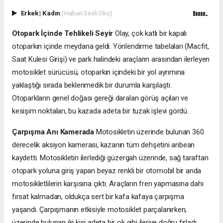
Erkek
|
Kadın
(Haberi Sesli Oku)
Otopark İçinde Tehlikeli Seyir
Olay, çok katlı bir kapalı
otoparkın içinde meydana geldi. Yönlendirme tabelaları (Macfit,
Saat Kulesi Girişi) ve park halindeki araçların arasından ilerleyen
motosiklet sürücüsü, otoparkın içindeki bir yol ayrımına
yaklaştığı sırada beklenmedik bir durumla karşılaştı.
Otoparkların genel doğası gereği daralan görüş açıları ve
kesişim noktaları, bu kazada adeta bir tuzak işlevi gördü.
Çarpışma Anı Kamerada
Motosikletin üzerinde bulunan 360
derecelik aksiyon kamerası, kazanın tüm dehşetini anbean
kaydetti. Motosikletin ilerlediği güzergah üzerinde, sağ taraftan
otopark yoluna giriş yapan beyaz renkli bir otomobil bir anda
motosikletlilerin karşısına çıktı. Araçların fren yapmasına dahi
fırsat kalmadan, oldukça sert bir kafa kafaya çarpışma
yaşandı. Çarpışmanın etkisiyle motosiklet parçalanırken,
üzerinde bulunan iki kişi adeta bir ok gibi ileriye doğru fırladı.