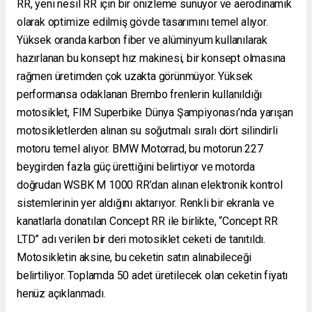
RR, yeni nesil RR için bir önizleme sunuyor ve aerodinamik
olarak optimize edilmiş gövde tasarımını temel alıyor.
Yüksek oranda karbon fiber ve alüminyum kullanılarak
hazırlanan bu konsept hız makinesi, bir konsept olmasına
rağmen üretimden çok uzakta görünmüyor. Yüksek
performansa odaklanan Brembo frenlerin kullanıldığı
motosiklet, FIM Superbike Dünya Şampiyonası’nda yarışan
motosikletlerden alınan su soğutmalı sıralı dört silindirli
motoru temel alıyor. BMW Motorrad, bu motorun 227
beygirden fazla güç ürettiğini belirtiyor ve motorda
doğrudan WSBK M 1000 RR’dan alınan elektronik kontrol
sistemlerinin yer aldığını aktarıyor. Renkli bir ekranla ve
kanatlarla donatılan Concept RR ile birlikte, “Concept RR
LTD” adı verilen bir deri motosiklet ceketi de tanıtıldı.
Motosikletin aksine, bu ceketin satın alınabileceği
belirtiliyor. Toplamda 50 adet üretilecek olan ceketin fiyatı
henüz açıklanmadı.