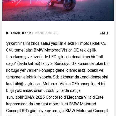
Erkek
|
Kadın
(Haberi Sesli Oku)
Şirketin hâlihazırda satışı yapılan elektrikli motosikleti CE
04’ü temel alan BMW Motorrad Vision CE, tek kişilik
tasarlanmış ve üzerinde LED ışıklarla donatılmış bir “roll
cage” (takla kafesi) taşıyor. Sürücüyü dik konumda tutan bir
koltuğa yer verilen konsept, genel olarak arazi odaklı ve
tamamen elektrikli yapıda. Sabit konumda kendi dengesini
kurabildiği açıklanan Motorrad Vision CE konsepti, net bir
bilgi yok; ancak önümüzdeki yıllarda satışa
sunulabilir.BMW, 2025 Concorso d’Eleganza Villa d’Este
kapsamında da konsept motosiklet BMW Motorrad
Concept RR’ı görücüye çıkarmıştı. BMW Motorrad Concept