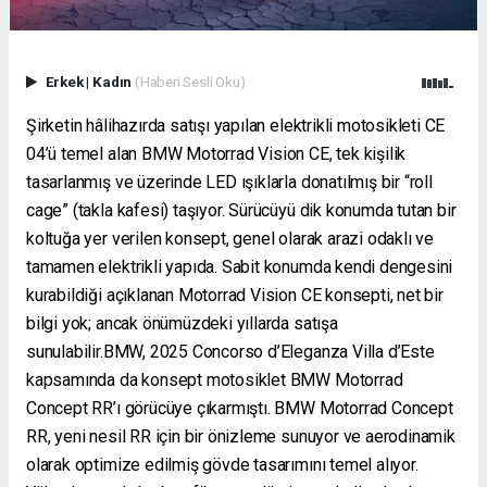
Erkek
|
Kadın
(Haberi Sesli Oku)
Şirketin hâlihazırda satışı yapılan elektrikli motosikleti CE
04’ü temel alan BMW Motorrad Vision CE, tek kişilik
tasarlanmış ve üzerinde LED ışıklarla donatılmış bir “roll
cage” (takla kafesi) taşıyor. Sürücüyü dik konumda tutan bir
koltuğa yer verilen konsept, genel olarak arazi odaklı ve
tamamen elektrikli yapıda. Sabit konumda kendi dengesini
kurabildiği açıklanan Motorrad Vision CE konsepti, net bir
bilgi yok; ancak önümüzdeki yıllarda satışa
sunulabilir.BMW, 2025 Concorso d’Eleganza Villa d’Este
kapsamında da konsept motosiklet BMW Motorrad
Concept RR’ı görücüye çıkarmıştı. BMW Motorrad Concept
RR, yeni nesil RR için bir önizleme sunuyor ve aerodinamik
olarak optimize edilmiş gövde tasarımını temel alıyor.