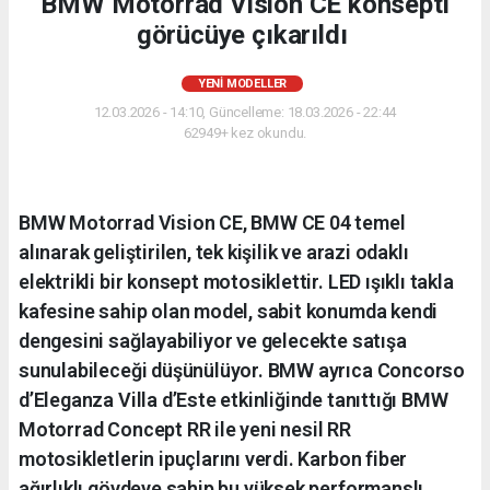
BMW Motorrad Vision CE konsepti
görücüye çıkarıldı
YENI MODELLER
12.03.2026 - 14:10, Güncelleme: 18.03.2026 - 22:44
62949+ kez okundu.
BMW Motorrad Vision CE, BMW CE 04 temel
alınarak geliştirilen, tek kişilik ve arazi odaklı
elektrikli bir konsept motosiklettir. LED ışıklı takla
kafesine sahip olan model, sabit konumda kendi
dengesini sağlayabiliyor ve gelecekte satışa
sunulabileceği düşünülüyor. BMW ayrıca Concorso
d’Eleganza Villa d’Este etkinliğinde tanıttığı BMW
Motorrad Concept RR ile yeni nesil RR
motosikletlerin ipuçlarını verdi. Karbon fiber
ağırlıklı gövdeye sahip bu yüksek performanslı