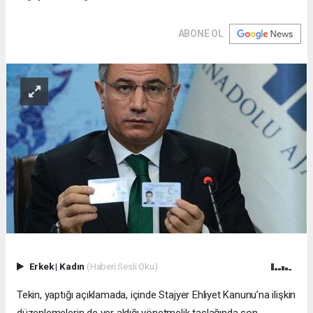
ABONE OL
Erkek
|
Kadın
(Haberi Sesli Oku)
Tekin, yaptığı açıklamada, içinde Stajyer Ehliyet Kanunu’na ilişkin
düzenlemelerin de yer aldığı yönetmelik taslağında son