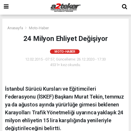
Anasayfa
Moto-Haber
24 Milyon Ehliyet Değişiyor
MOTO-HABER
12.02.2015 - 07:57, Güncelleme: 26.12.2020 - 17:33
4531+ kez okundu.
İstanbul Sürücü Kursları ve Eğitimcileri
Federasyonu (İSKEF) Başkanı Murat Tekin, temmuz
ya da ağustos ayında yürürlüğe girmesi beklenen
Karayolları Trafik Yönetmeliği uyarınca yaklaşık 24
milyon ehliyetin 15 lira karşılığında yenileriyle
değiştirileceğini belirtti.