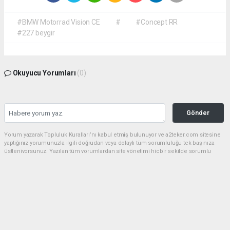
#BMW Motorrad Vision CE
#
#Concept RR
#227 beygir
Okuyucu Yorumları
(0)
Gönder
Yorum yazarak Topluluk Kuralları’nı kabul etmiş bulunuyor ve a2teker.com sitesine
yaptığınız yorumunuzla ilgili doğrudan veya dolaylı tüm sorumluluğu tek başınıza
üstleniyorsunuz. Yazılan tüm yorumlardan site yönetimi hiçbir şekilde sorumlu
tutulamaz.
haber paketi
haber scripti
haber yazılımı
Tüm hakları saklı tutulmaktadır.Copyright 2026©