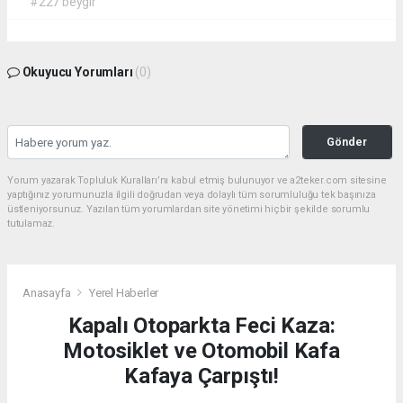
#227 beygir
Okuyucu Yorumları
(0)
Gönder
Yorum yazarak Topluluk Kuralları’nı kabul etmiş bulunuyor ve a2teker.com sitesine
yaptığınız yorumunuzla ilgili doğrudan veya dolaylı tüm sorumluluğu tek başınıza
üstleniyorsunuz. Yazılan tüm yorumlardan site yönetimi hiçbir şekilde sorumlu
tutulamaz.
Anasayfa
Yerel Haberler
Kapalı Otoparkta Feci Kaza:
Motosiklet ve Otomobil Kafa
Kafaya Çarpıştı!