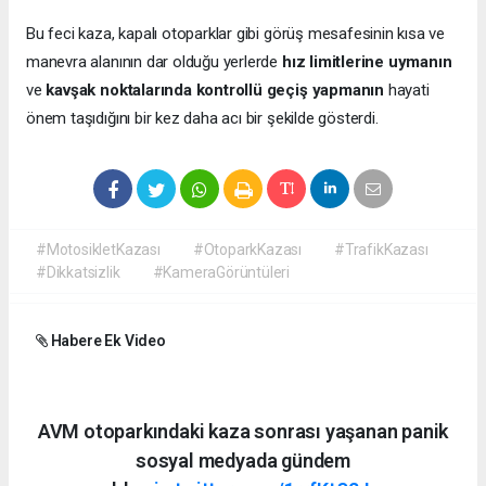
Bu feci kaza, kapalı otoparklar gibi görüş mesafesinin kısa ve
manevra alanının dar olduğu yerlerde
hız limitlerine uymanın
ve
kavşak noktalarında kontrollü geçiş yapmanın
hayati
önem taşıdığını bir kez daha acı bir şekilde gösterdi.
#MotosikletKazası
#OtoparkKazası
#TrafikKazası
#Dikkatsizlik
#KameraGörüntüleri
Habere Ek Video
AVM otoparkındaki kaza sonrası yaşanan panik
sosyal medyada gündem