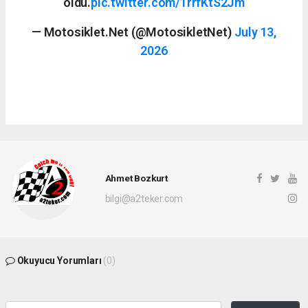
oldu.
pic.twitter.com/1rrfKtS2Jm
— Motosiklet.Net (@MotosikletNet)
July 13,
2026
Ahmet Bozkurt
bilgi@a2teker.com
Okuyucu Yorumları
(0)