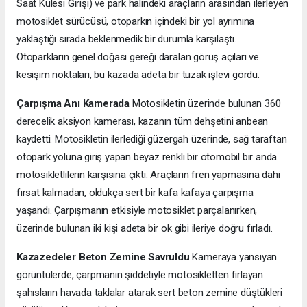
Saat Kulesi Girişi) ve park halindeki araçların arasından ilerleyen
motosiklet sürücüsü, otoparkın içindeki bir yol ayrımına
yaklaştığı sırada beklenmedik bir durumla karşılaştı.
Otoparkların genel doğası gereği daralan görüş açıları ve
kesişim noktaları, bu kazada adeta bir tuzak işlevi gördü.
Çarpışma Anı Kamerada
Motosikletin üzerinde bulunan 360
derecelik aksiyon kamerası, kazanın tüm dehşetini anbean
kaydetti. Motosikletin ilerlediği güzergah üzerinde, sağ taraftan
otopark yoluna giriş yapan beyaz renkli bir otomobil bir anda
motosikletlilerin karşısına çıktı. Araçların fren yapmasına dahi
fırsat kalmadan, oldukça sert bir kafa kafaya çarpışma
yaşandı. Çarpışmanın etkisiyle motosiklet parçalanırken,
üzerinde bulunan iki kişi adeta bir ok gibi ileriye doğru fırladı.
Kazazedeler Beton Zemine Savruldu
Kameraya yansıyan
görüntülerde, çarpmanın şiddetiyle motosikletten fırlayan
şahısların havada taklalar atarak sert beton zemine düştükleri