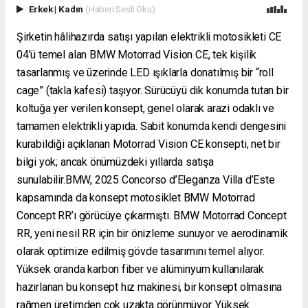
Erkek
|
Kadın
(Haberi Sesli Oku)
Şirketin hâlihazırda satışı yapılan elektrikli motosikleti CE
04’ü temel alan BMW Motorrad Vision CE, tek kişilik
tasarlanmış ve üzerinde LED ışıklarla donatılmış bir “roll
cage” (takla kafesi) taşıyor. Sürücüyü dik konumda tutan bir
koltuğa yer verilen konsept, genel olarak arazi odaklı ve
tamamen elektrikli yapıda. Sabit konumda kendi dengesini
kurabildiği açıklanan Motorrad Vision CE konsepti, net bir
bilgi yok; ancak önümüzdeki yıllarda satışa
sunulabilir.BMW, 2025 Concorso d’Eleganza Villa d’Este
kapsamında da konsept motosiklet BMW Motorrad
Concept RR’ı görücüye çıkarmıştı. BMW Motorrad Concept
RR, yeni nesil RR için bir önizleme sunuyor ve aerodinamik
olarak optimize edilmiş gövde tasarımını temel alıyor.
Yüksek oranda karbon fiber ve alüminyum kullanılarak
hazırlanan bu konsept hız makinesi, bir konsept olmasına
rağmen üretimden çok uzakta görünmüyor. Yüksek