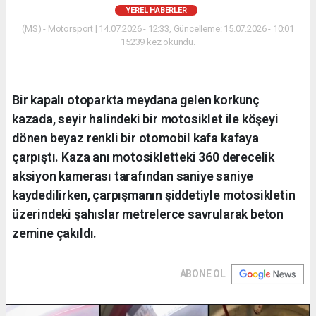
YEREL HABERLER
(MS) - Motorsport | 14.07.2026 - 12:33, Güncelleme: 15.07.2026 - 10:01
15239 kez okundu.
Bir kapalı otoparkta meydana gelen korkunç
kazada, seyir halindeki bir motosiklet ile köşeyi
dönen beyaz renkli bir otomobil kafa kafaya
çarpıştı. Kaza anı motosikletteki 360 derecelik
aksiyon kamerası tarafından saniye saniye
kaydedilirken, çarpışmanın şiddetiyle motosikletin
üzerindeki şahıslar metrelerce savrularak beton
zemine çakıldı.
ABONE OL