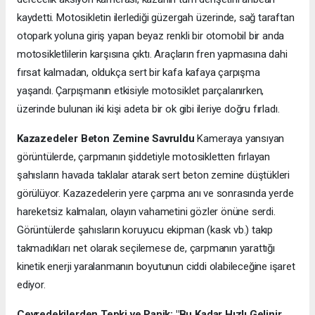
kaydetti. Motosikletin ilerlediği güzergah üzerinde, sağ taraftan
otopark yoluna giriş yapan beyaz renkli bir otomobil bir anda
motosikletlilerin karşısına çıktı. Araçların fren yapmasına dahi
fırsat kalmadan, oldukça sert bir kafa kafaya çarpışma
yaşandı. Çarpışmanın etkisiyle motosiklet parçalanırken,
üzerinde bulunan iki kişi adeta bir ok gibi ileriye doğru fırladı.
Kazazedeler Beton Zemine Savruldu
Kameraya yansıyan
görüntülerde, çarpmanın şiddetiyle motosikletten fırlayan
şahısların havada taklalar atarak sert beton zemine düştükleri
görülüyor. Kazazedelerin yere çarpma anı ve sonrasında yerde
hareketsiz kalmaları, olayın vahametini gözler önüne serdi.
Görüntülerde şahısların koruyucu ekipman (kask vb.) takıp
takmadıkları net olarak seçilemese de, çarpmanın yarattığı
kinetik enerji yaralanmanın boyutunun ciddi olabileceğine işaret
ediyor.
Çevredekilerden Tepki ve Panik: "Bu Kadar Hızlı Gelinir