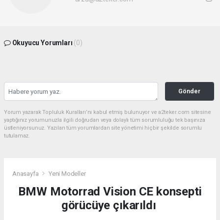
Okuyucu Yorumları
(0)
Gönder
Yorum yazarak Topluluk Kuralları’nı kabul etmiş bulunuyor ve a2teker.com sitesine
yaptığınız yorumunuzla ilgili doğrudan veya dolaylı tüm sorumluluğu tek başınıza
üstleniyorsunuz. Yazılan tüm yorumlardan site yönetimi hiçbir şekilde sorumlu
tutulamaz.
Anasayfa
Yeni Modeller
BMW Motorrad Vision CE konsepti
görücüye çıkarıldı