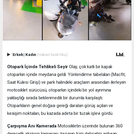
Erkek
|
Kadın
(Haberi Sesli Oku)
Otopark İçinde Tehlikeli Seyir
Olay, çok katlı bir kapalı
otoparkın içinde meydana geldi. Yönlendirme tabelaları (Macfit,
Saat Kulesi Girişi) ve park halindeki araçların arasından ilerleyen
motosiklet sürücüsü, otoparkın içindeki bir yol ayrımına
yaklaştığı sırada beklenmedik bir durumla karşılaştı.
Otoparkların genel doğası gereği daralan görüş açıları ve
kesişim noktaları, bu kazada adeta bir tuzak işlevi gördü.
Çarpışma Anı Kamerada
Motosikletin üzerinde bulunan 360
derecelik aksiyon kamerası, kazanın tüm dehşetini anbean