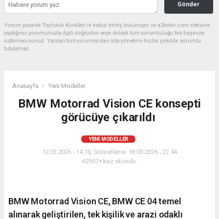
Gönder
Yorum yazarak Topluluk Kuralları’nı kabul etmiş bulunuyor ve a2teker.com sitesine
yaptığınız yorumunuzla ilgili doğrudan veya dolaylı tüm sorumluluğu tek başınıza
üstleniyorsunuz. Yazılan tüm yorumlardan site yönetimi hiçbir şekilde sorumlu
tutulamaz.
Anasayfa
Yeni Modeller
BMW Motorrad Vision CE konsepti
görücüye çıkarıldı
YENI MODELLER
12.03.2026 - 14:10, Güncelleme: 18.03.2026 - 22:44
62957+ kez okundu.
BMW Motorrad Vision CE, BMW CE 04 temel
alınarak geliştirilen, tek kişilik ve arazi odaklı