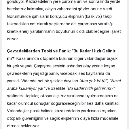
görülüyor. Kazazedelerin yere çarpma anı ve sonrasında yerde
hareketsiz kalmaları, olayın vahametini gözler önüne serdi.
Görüntülerde şahısların koruyucu ekipman (kask vb.) takıp
takmadıkları net olarak seçilemese de, çarpmanın yarattığı
kinetik enerji yaralanmanın boyutunun ciddi olabileceğine işaret
ediyor.
Çevredekilerden Tepki ve Panik: "Bu Kadar Hızlı Gelinir
mi?"
Kaza anında otoparkta bulunan diğer vatandaşlar büyük
bir şok yaşadı. Çarpışma sesinin ardından olay yerine koşan
çevredekilerin yaşadığı panik, videodaki ses kayıtlarına da
yansıdı. Videoda net bir şekilde duyulan
"Aaa çok kötü!"
,
"Nasıl
araba kullanıyor ya!"
ve özellikle
"Bu kadar hızlı gelinir mi?"
şeklindeki tepkiler, otopark içi hız sınırlarına uyulmamasının ne
kadar ölümcül sonuçlar doğurabileceğini bir kez daha kanıtladı.
Vatandaşlar panik halinde kazazedelerin yardımına koşarken,
otopark güvenliğinin ve sağlık ekiplerinin olaya hızla müdahale
etmesi bekleniyor.