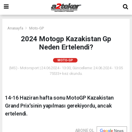
Anasayfa
Moto-GP
2024 Motogp Kazakistan Gp
Neden Ertelendi?
MOTO-GP
(MS) - Motorsport | 24.06.2024 - 13:00, Güncelleme: 24.06.2024 - 13:05
75533+ kez okundu.
14-16 Haziran hafta sonu MotoGP Kazakistan
Grand Prix'sinin yapılması gerekiyordu, ancak
ertelendi.
ABONE OL