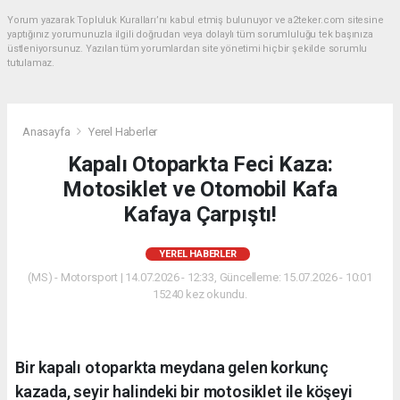
Yorum yazarak Topluluk Kuralları’nı kabul etmiş bulunuyor ve a2teker.com sitesine
yaptığınız yorumunuzla ilgili doğrudan veya dolaylı tüm sorumluluğu tek başınıza
üstleniyorsunuz. Yazılan tüm yorumlardan site yönetimi hiçbir şekilde sorumlu
tutulamaz.
Anasayfa
Yerel Haberler
Kapalı Otoparkta Feci Kaza:
Motosiklet ve Otomobil Kafa
Kafaya Çarpıştı!
YEREL HABERLER
(MS) - Motorsport | 14.07.2026 - 12:33, Güncelleme: 15.07.2026 - 10:01
15240 kez okundu.
Bir kapalı otoparkta meydana gelen korkunç
kazada, seyir halindeki bir motosiklet ile köşeyi