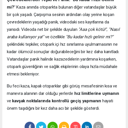
mi?"
Kaza anında otoparkta bulunan diğer vatandaşlar büyük
bir şok yaşadı. Çarpışma sesinin ardından olay yerine koşan
çevredekilerin yaşadığı panik, videodaki ses kayıtlarına da
yansıdı. Videoda net bir şekilde duyulan
"Aaa çok kötü!"
,
"Nasıl
araba kullanıyor ya!"
ve özellikle
"Bu kadar hızlı gelinir mi?"
şeklindeki tepkiler, otopark içi hız sınırlarına uyulmamasının ne
kadar ölümcül sonuçlar doğurabileceğini bir kez daha kanıtladı.
Vatandaşlar panik halinde kazazedelerin yardımına koşarken,
otopark güvenliğinin ve sağlık ekiplerinin olaya hızla müdahale
etmesi bekleniyor.
Bu feci kaza, kapalı otoparklar gibi görüş mesafesinin kısa ve
manevra alanının dar olduğu yerlerde
hız limitlerine uymanın
ve
kavşak noktalarında kontrollü geçiş yapmanın
hayati
önem taşıdığını bir kez daha acı bir şekilde gösterdi.