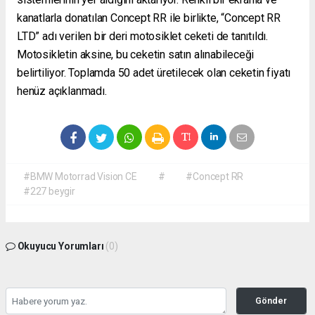
kanatlarla donatılan Concept RR ile birlikte, “Concept RR
LTD” adı verilen bir deri motosiklet ceketi de tanıtıldı.
Motosikletin aksine, bu ceketin satın alınabileceği
belirtiliyor. Toplamda 50 adet üretilecek olan ceketin fiyatı
henüz açıklanmadı.
#BMW Motorrad Vision CE
#
#Concept RR
#227 beygir
Okuyucu Yorumları
(0)
Gönder