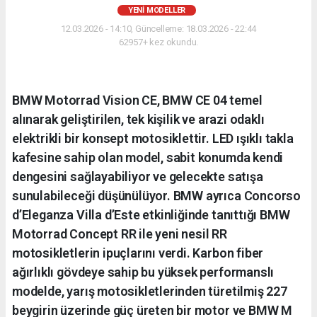
YENI MODELLER
12.03.2026 - 14:10, Güncelleme: 18.03.2026 - 22:44
62957+ kez okundu.
BMW Motorrad Vision CE, BMW CE 04 temel
alınarak geliştirilen, tek kişilik ve arazi odaklı
elektrikli bir konsept motosiklettir. LED ışıklı takla
kafesine sahip olan model, sabit konumda kendi
dengesini sağlayabiliyor ve gelecekte satışa
sunulabileceği düşünülüyor. BMW ayrıca Concorso
d’Eleganza Villa d’Este etkinliğinde tanıttığı BMW
Motorrad Concept RR ile yeni nesil RR
motosikletlerin ipuçlarını verdi. Karbon fiber
ağırlıklı gövdeye sahip bu yüksek performanslı
modelde, yarış motosikletlerinden türetilmiş 227
beygirin üzerinde güç üreten bir motor ve BMW M