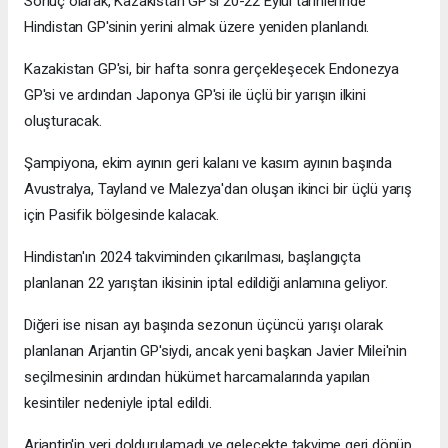
Sonuç olarak, Kazakistan GP'si 20-22 Eylül tarihlerinde
Hindistan GP'sinin yerini almak üzere yeniden planlandı.
Kazakistan GP'si, bir hafta sonra gerçekleşecek Endonezya
GP'si ve ardından Japonya GP'si ile üçlü bir yarışın ilkini
oluşturacak.
Şampiyona, ekim ayının geri kalanı ve kasım ayının başında
Avustralya, Tayland ve Malezya'dan oluşan ikinci bir üçlü yarış
için Pasifik bölgesinde kalacak.
Hindistan'ın 2024 takviminden çıkarılması, başlangıçta
planlanan 22 yarıştan ikisinin iptal edildiği anlamına geliyor.
Diğeri ise nisan ayı başında sezonun üçüncü yarışı olarak
planlanan Arjantin GP'siydi, ancak yeni başkan Javier Milei'nin
seçilmesinin ardından hükümet harcamalarında yapılan
kesintiler nedeniyle iptal edildi.
Arjantin'in yeri doldurulamadı ve gelecekte takvime geri dönüp