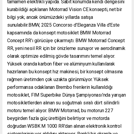
tamamen elektrikli yapıda. Sabit konumda kendi dengesini
kurabildiği açıklanan Motorrad Vision CE konsepti, net bir
bilgi yok; ancak önümüzdeki yıllarda satışa
sunulabilir.BMW, 2025 Concorso d’Eleganza Villa d’Este
kapsamında da konsept motosiklet BMW Motorrad
Concept RR’ı görücüye çıkarmıştı. BMW Motorrad Concept
RR, yeni nesil RR için bir önizleme sunuyor ve aerodinamik
olarak optimize edilmiş gövde tasarımını temel alıyor.
Yüksek oranda karbon fiber ve alüminyum kullanılarak
hazırlanan bu konsept hız makinesi, bir konsept olmasına
rağmen üretimden çok uzakta görünmüyor. Yüksek
performansa odaklanan Brembo frenlerin kullanıldığı
motosiklet, FIM Superbike Dünya Şampiyonası’nda yarışan
motosikletlerden alınan su soğutmalı sıralı dört silindirli
motoru temel alıyor. BMW Motorrad, bu motorun 227
beygirden fazla güç ürettiğini belirtiyor ve motorda
doğrudan WSBK M 1000 RR’dan alınan elektronik kontrol
sistemlerinin yer aldığını aktarıyor. Renkli bir ekranla ve