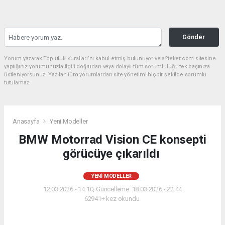
Gönder
Yorum yazarak Topluluk Kuralları’nı kabul etmiş bulunuyor ve a2teker.com sitesine
yaptığınız yorumunuzla ilgili doğrudan veya dolaylı tüm sorumluluğu tek başınıza
üstleniyorsunuz. Yazılan tüm yorumlardan site yönetimi hiçbir şekilde sorumlu
tutulamaz.
Anasayfa
Yeni Modeller
BMW Motorrad Vision CE konsepti
görücüye çıkarıldı
YENI MODELLER
12.03.2026 - 14:10, Güncelleme: 18.03.2026 - 22:44
62941+ kez okundu.