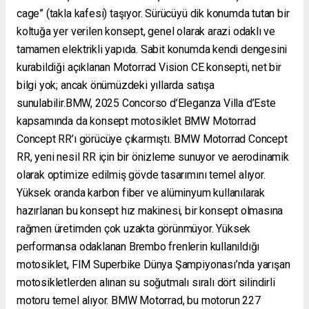
cage” (takla kafesi) taşıyor. Sürücüyü dik konumda tutan bir
koltuğa yer verilen konsept, genel olarak arazi odaklı ve
tamamen elektrikli yapıda. Sabit konumda kendi dengesini
kurabildiği açıklanan Motorrad Vision CE konsepti, net bir
bilgi yok; ancak önümüzdeki yıllarda satışa
sunulabilir.BMW, 2025 Concorso d’Eleganza Villa d’Este
kapsamında da konsept motosiklet BMW Motorrad
Concept RR’ı görücüye çıkarmıştı. BMW Motorrad Concept
RR, yeni nesil RR için bir önizleme sunuyor ve aerodinamik
olarak optimize edilmiş gövde tasarımını temel alıyor.
Yüksek oranda karbon fiber ve alüminyum kullanılarak
hazırlanan bu konsept hız makinesi, bir konsept olmasına
rağmen üretimden çok uzakta görünmüyor. Yüksek
performansa odaklanan Brembo frenlerin kullanıldığı
motosiklet, FIM Superbike Dünya Şampiyonası’nda yarışan
motosikletlerden alınan su soğutmalı sıralı dört silindirli
motoru temel alıyor. BMW Motorrad, bu motorun 227