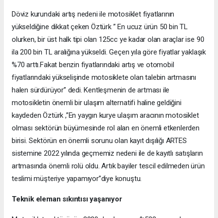
Döviz kurundaki artış nedeni ile motosiklet fiyatlarının
yükseldiğine dikkat çeken Öztürk ” En ucuz ürün 50 bin TL
olurken, bir üst halk tipi olan 125cc ye kadar olan araçlar ise 90
ila 200 bin TL aralığına yükseldi. Geçen yıla göre fiyatlar yaklaşık
%70 arttı.Fakat benzin fiyatlarındaki artış ve otomobil
fiyatlarındaki yükselişinde motosiklete olan talebin artmasını
halen sürdürüyor” dedi. Kentleşmenin de artması ile
motosikletin önemli bir ulaşım alternatifi haline geldiğini
kaydeden Öztürk ,”En yaygın kurye ulaşım aracının motosiklet
olması sektörün büyümesinde rol alan en önemli etkenlerden
birisi. Sektörün en önemli sorunu olan kayıt dışılığı ARTES
sistemine 2022 yılında geçmemiz nedeni ile de kayıtlı satışların
artmasında önemli rolü oldu. Artık bayiler tescil edilmeden ürün
teslimi müşteriye yapamıyor”diye konuştu.
Teknik eleman sıkıntısı yaşanıyor