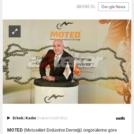
ABONE OL
Erkek
|
Kadın
(Haberi Sesli Oku)
MOTED
(Motosiklet Endüstrisi Derneği) öngörülerine göre