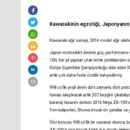
Kawasakinin egzotiği, Japonyanın 
Kawasaki ağır sanayi, 2016 model ağır silahı
Japon motosiklet devinin güç, performans v
10R, her yıl yapılan ufak tefek yeniliklerden 
Dünya Superbike Şampiyonluğu elde eden Ka
artık çok daha fazla özellik bahşedilmiş.
998 cc’lik yeşil devin dört zamanlı, dört pis
havayı sıkıştırarak artık 207 beygire çıkabili
karenaj tasarım derken 2016 Ninja ZX-10R 
fren kaliperleri, Showa imzalı ön çatallar ve 
Söz konusu 998 cc’lik bir canavar olunca, b
ZX-10R’a yine birçok farklı güç modu eklemi