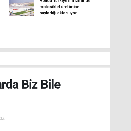
Honda Türkiye’nin İzmir’de
motosiklet üretimine
başladığı aktarılıyor
rda Biz Bile
du.