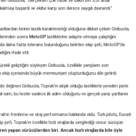
en Giribuola, “Gerçekten çok nazik ve sakin biri. Zor anlar
mayı başardı ve ekibe karşı son derece saygılı davrandı.”
rklardan birinin lastik karakteristiği olduğuna dikkat çeken Giribuola,
tiklerinden sonra
MotoGP
lastiklerine adapte olmaya çalıştığını
unda daha fazla tolerans bulunduğunu belirten ekip şefi, MotoGP’de
iğini ifade etti.
li geliştiğini söyleyen Giribuola, özellikle yarışların son
n ekip içerisinde büyük memnuniyet oluşturduğunu dile getirdi.
de değinen Giribuola, Toprak’ın alışık olduğu lastiklerle yeniden piste
i isim, bu testin sadece ilk adım olduğunu ve gerçek yarış şartlarını
rak’ın frenleme ve viraj performansı hakkında oldu. Türk pilotu, Ducati
şefi, Toprak’ın özellikle hızlı virajlarda sergilediği cesur sürüşün
en yapan sürücülerden biri. Ancak hızlı virajlarda bile öyle