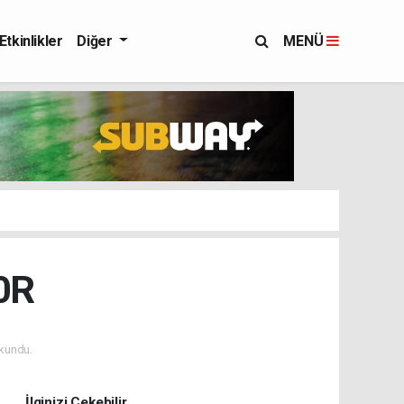
Etkinlikler
Diğer
MENÜ
0R
kundu.
İlginizi Çekebilir