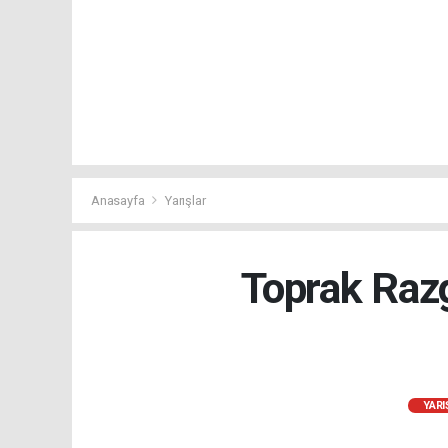
Anasayfa
Yarışlar
Toprak Razg
YARI