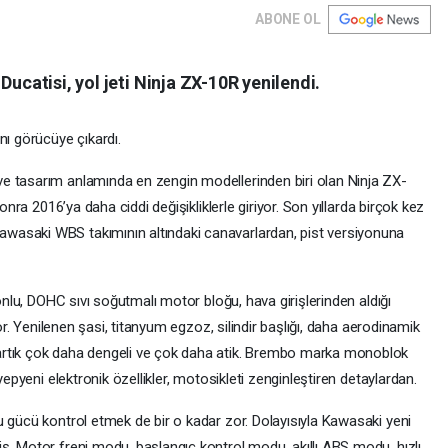
ABONE OL
Ducatisi, yol jeti Ninja ZX-10R yenilendi.
nı görücüye çıkardı.
e tasarım anlamında en zengin modellerinden biri olan Ninja ZX-
sonra 2016’ya daha ciddi değişikliklerle giriyor. Son yıllarda birçok kez
wasaki WBS takımının altındaki canavarlardan, pist versiyonuna
tonlu, DOHC sıvı soğutmalı motor bloğu, hava girişlerinden aldığı
yor. Yenilenen şasi, titanyum egzoz, silindir başlığı, daha aerodinamik
artık çok daha dengeli ve çok daha atik. Brembo marka monoblok
yepyeni elektronik özellikler, motosikleti zenginleştiren detaylardan.
u gücü kontrol etmek de bir o kadar zor. Dolayısıyla Kawasaki yeni
ş. Motor freni modu, başlangıç kontrol modu, akıllı ABS modu, hızlı