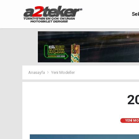
Se
Anasayfa
Yeni Modeller
2
YENI MO