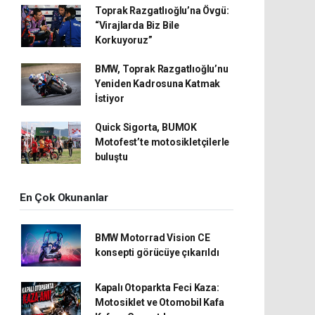
Toprak Razgatlıoğlu’na Övgü:
“Virajlarda Biz Bile
Korkuyoruz”
BMW, Toprak Razgatlıoğlu’nu
Yeniden Kadrosuna Katmak
İstiyor
Quick Sigorta, BUMOK
Motofest’te motosikletçilerle
buluştu
En Çok Okunanlar
BMW Motorrad Vision CE
konsepti görücüye çıkarıldı
Kapalı Otoparkta Feci Kaza:
Motosiklet ve Otomobil Kafa