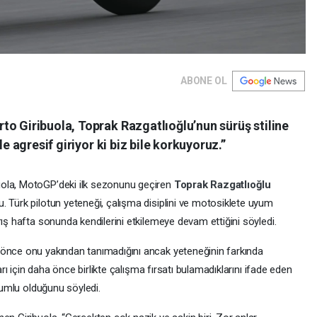
ABONE OL
to Giribuola, Toprak Razgatlıoğlu’nun sürüş stiline
le agresif giriyor ki biz bile korkuyoruz.”
ibuola, MotoGP’deki ilk sezonunu geçiren
Toprak Razgatlıoğlu
. Türk pilotun yeteneği, çalışma disiplini ve motosiklete uyum
rış hafta sonunda kendilerini etkilemeye devam ettiğini söyledi.
 önce onu yakından tanımadığını ancak yeteneğinin farkında
ları için daha önce birlikte çalışma fırsatı bulamadıklarını ifade eden
olumlu olduğunu söyledi.