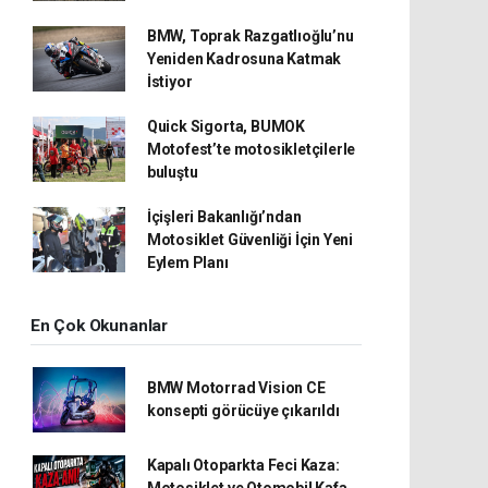
BMW, Toprak Razgatlıoğlu’nu
Yeniden Kadrosuna Katmak
İstiyor
Quick Sigorta, BUMOK
Motofest’te motosikletçilerle
buluştu
İçişleri Bakanlığı’ndan
Motosiklet Güvenliği İçin Yeni
Eylem Planı
En Çok Okunanlar
BMW Motorrad Vision CE
konsepti görücüye çıkarıldı
Kapalı Otoparkta Feci Kaza:
Motosiklet ve Otomobil Kafa