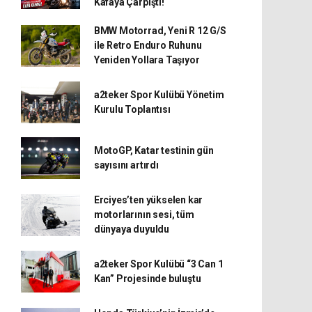
Kafaya Çarpıştı!
BMW Motorrad, Yeni R 12 G/S
ile Retro Enduro Ruhunu
Yeniden Yollara Taşıyor
a2teker Spor Kulübü Yönetim
Kurulu Toplantısı
MotoGP, Katar testinin gün
sayısını artırdı
Erciyes’ten yükselen kar
motorlarının sesi, tüm
dünyaya duyuldu
a2teker Spor Kulübü “3 Can 1
Kan” Projesinde buluştu