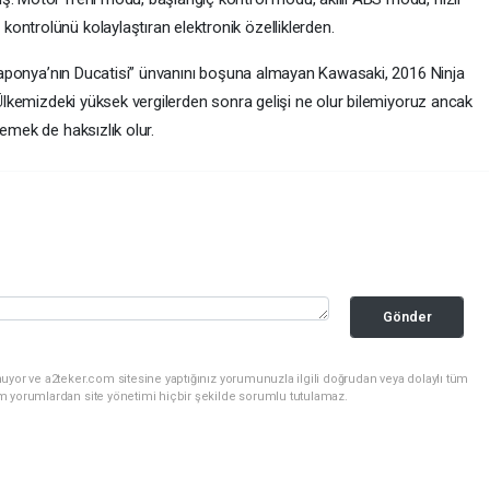
ontrolünü kolaylaştıran elektronik özelliklerden.
 “Japonya’nın Ducatisi” ünvanını boşuna almayan Kawasaki, 2016 Ninja
. Ülkemizdeki yüksek vergilerden sonra gelişi ne olur bilemiyoruz ancak
emek de haksızlık olur.
Gönder
uyor ve a2teker.com sitesine yaptığınız yorumunuzla ilgili doğrudan veya dolaylı tüm
m yorumlardan site yönetimi hiçbir şekilde sorumlu tutulamaz.