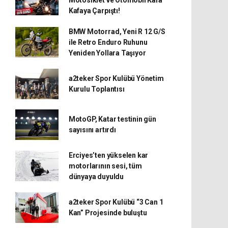
Kafaya Çarpıştı!
BMW Motorrad, Yeni R 12 G/S
ile Retro Enduro Ruhunu
Yeniden Yollara Taşıyor
a2teker Spor Kulübü Yönetim
Kurulu Toplantısı
MotoGP, Katar testinin gün
sayısını artırdı
Erciyes’ten yükselen kar
motorlarının sesi, tüm
dünyaya duyuldu
a2teker Spor Kulübü “3 Can 1
Kan” Projesinde buluştu