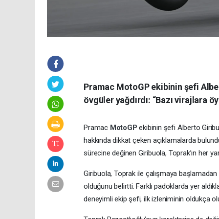
Pramac MotoGP ekibinin şefi Alber
övgüler yağdırdı: “Bazı virajlara öy
Pramac
MotoGP
ekibinin şefi Alberto Gir
hakkında dikkat çeken açıklamalarda bulundu
sürecine değinen Giribuola, Toprak’ın her ya
Giribuola, Toprak ile çalışmaya başlamadan
olduğunu belirtti. Farklı padoklarda yer aldık
deneyimli ekip şefi, ilk izleniminin oldukça 