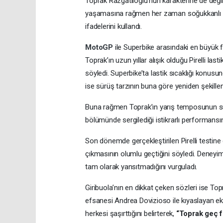
Toprak Razgatlıoğlu’nun karakterine de değin
yaşamasına rağmen her zaman soğukkanlı kal
ifadelerini kullandı.
MotoGP
ile Superbike arasındaki en büyük fa
Toprak’ın uzun yıllar alışık olduğu Pirelli las
söyledi. Superbike’ta lastik sıcaklığı konus
ise sürüş tarzının buna göre yeniden şekillend
Buna rağmen Toprak’ın yarış temposunun sürek
bölümünde sergilediği istikrarlı performansı
Son dönemde gerçekleştirilen Pirelli testine 
çıkmasının olumlu geçtiğini söyledi. Deneyiml
tam olarak yansıtmadığını vurguladı.
Giribuola’nın en dikkat çeken sözleri ise Top
efsanesi Andrea Dovizioso ile kıyaslayan ekip 
herkesi şaşırttığını belirterek,
“Toprak geç fr