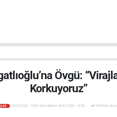
atlıoğlu’na Övgü: “Virajla
Korkuyoruz”
30.07.2026 - 14:53, Güncelleme: 30.07.2026 - 14:58
5457 kez okun
ŞLAR