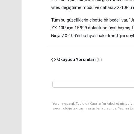
vites değiştirme modu ve dahası ZX-10R’un k
Tüm bu güzelliklerin elbette bir bedeli var.
ZX-10R için 15.999 dolarlık bir fiyat biçmiş
Ninja ZX-10R’ın bu fiyatı hak etmediğini söyl
Okuyucu Yorumları
(0)
Yorum yazarak Topluluk Kuralları’nı kabul etmiş bulun
sorumluluğu tek başınıza üstleniyorsunuz. Yazılan tü