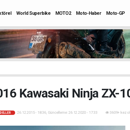
ktörel
World Superbike
MOTO2
Moto-Haber
Moto-GP
016 Kawasaki Ninja ZX-1
26.12.2015 - 18:36, Güncelleme: 26.12.2020 - 17:33
3609+ kez o
DELLER