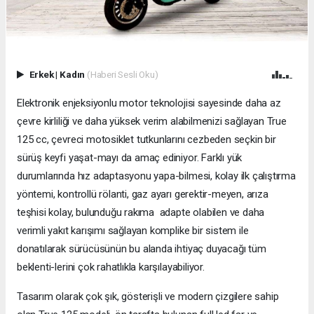
Erkek
|
Kadın
(Haberi Sesli Oku)
Elektronik enjeksiyonlu motor teknolojisi sayesinde daha az
çevre kirliliği ve daha yüksek verim alabilmenizi sağlayan True
125 cc, çevreci motosiklet tutkunlarını cezbeden seçkin bir
sürüş keyfi yaşat-mayı da amaç ediniyor. Farklı yük
durumlarında hız adaptasyonu yapa-bilmesi, kolay ilk çalıştırma
yöntemi, kontrollü rölanti, gaz ayarı gerektir-meyen, arıza
teşhisi kolay, bulunduğu rakıma adapte olabilen ve daha
verimli yakıt karışımı sağlayan komplike bir sistem ile
donatılarak sürücüsünün bu alanda ihtiyaç duyacağı tüm
beklenti-lerini çok rahatlıkla karşılayabiliyor.
Tasarım olarak çok şık, gösterişli ve modern çizgilere sahip