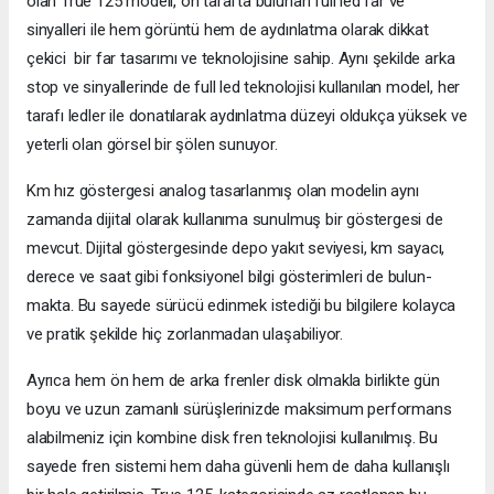
olan True 125 modeli, ön tarafta bulunan full led far ve
sinyalleri ile hem görüntü hem de aydınlatma olarak dikkat
çekici bir far tasarımı ve teknolojisine sahip. Aynı şekilde arka
stop ve sinyallerinde de full led teknolojisi kullanılan model, her
tarafı ledler ile donatılarak aydınlatma düzeyi oldukça yüksek ve
yeterli olan görsel bir şölen sunuyor.
Km hız göstergesi analog tasarlanmış olan modelin aynı
zamanda dijital olarak kullanıma sunulmuş bir göstergesi de
mevcut. Dijital göstergesinde depo yakıt seviyesi, km sayacı,
derece ve saat gibi fonksiyonel bilgi gösterimleri de bulun-
makta. Bu sayede sürücü edinmek istediği bu bilgilere kolayca
ve pratik şekilde hiç zorlanmadan ulaşabiliyor.
Ayrıca hem ön hem de arka frenler disk olmakla birlikte gün
boyu ve uzun zamanlı sürüşlerinizde maksimum performans
alabilmeniz için kombine disk fren teknolojisi kullanılmış. Bu
sayede fren sistemi hem daha güvenli hem de daha kullanışlı