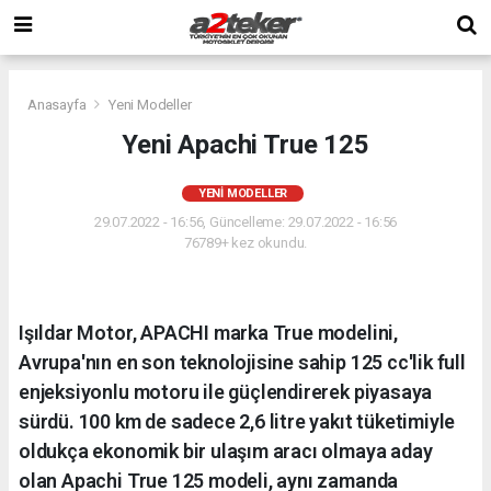
Anasayfa
Yeni Modeller
Yeni Apachi True 125
YENI MODELLER
29.07.2022 - 16:56, Güncelleme: 29.07.2022 - 16:56
76789+ kez okundu.
Işıldar Motor, APACHI marka True modelini,
Avrupa'nın en son teknolojisine sahip 125 cc'lik full
enjeksiyonlu motoru ile güçlendirerek piyasaya
sürdü. 100 km de sadece 2,6 litre yakıt tüketimiyle
oldukça ekonomik bir ulaşım aracı olmaya aday
olan Apachi True 125 modeli, aynı zamanda