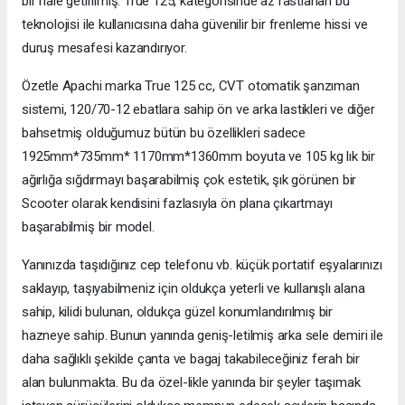
bir hale getirilmiş. True 125, kategorisinde az rastlanan bu
teknolojisi ile kullanıcısına daha güvenilir bir frenleme hissi ve
duruş mesafesi kazandırıyor.
Özetle Apachi marka True 125 cc, CVT otomatik şanzıman
sistemi, 120/70-12 ebatlara sahip ön ve arka lastikleri ve diğer
bahsetmiş olduğumuz bütün bu özellikleri sadece
1925mm*735mm* 1170mm*1360mm boyuta ve 105 kg lık bir
ağırlığa sığdırmayı başarabilmiş çok estetik, şık görünen bir
Scooter olarak kendisini fazlasıyla ön plana çıkartmayı
başarabilmiş bir model.
Yanınızda taşıdığınız cep telefonu vb. küçük portatif eşyalarınızı
saklayıp, taşıyabilmeniz için oldukça yeterli ve kullanışlı alana
sahip, kilidi bulunan, oldukça güzel konumlandırılmış bir
hazneye sahip. Bunun yanında geniş-letilmiş arka sele demiri ile
daha sağlıklı şekilde çanta ve bagaj takabileceğiniz ferah bir
alan bulunmakta. Bu da özel-likle yanında bir şeyler taşımak