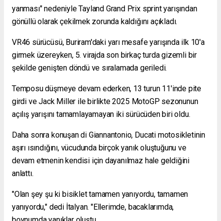
yanması" nedeniyle Tayland Grand Prix sprint yarışından
gönüllü olarak çekilmek zorunda kaldığını açıkladı.
VR46 sürücüsü, Buriram'daki yarı mesafe yarışında ilk 10'a
girmek üzereyken, 5. virajda son birkaç turda gizemli bir
şekilde genişten döndü ve sıralamada geriledi.
Temposu düşmeye devam ederken, 13 turun 11'inde pite
girdi ve
Jack Miller
ile birlikte 2025 MotoGP sezonunun
açılış yarışını tamamlayamayan iki sürücüden biri oldu.
Daha sonra konuşan di Giannantonio, Ducati motosikletinin
aşırı ısındığını, vücudunda birçok yanık oluştuğunu ve
devam etmenin kendisi için dayanılmaz hale geldiğini
anlattı.
"Olan şey şu ki bisiklet tamamen yanıyordu, tamamen
yanıyordu," dedi İtalyan. "Ellerimde, bacaklarımda,
boynumda yanıklar oluştu.