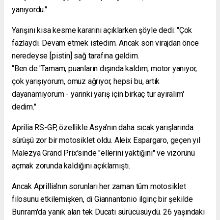
yanıyordu."
Yarışını kısa kesme kararını açıklarken şöyle dedi: "Çok
fazlaydı. Devam etmek istedim. Ancak son virajdan önce
neredeyse [pistin] sağ tarafına geldim.
"Ben de 'Tamam, puanların dışında kaldım, motor yanıyor,
çok yarışıyorum, omuz ağrıyor, hepsi bu, artık
dayanamıyorum - yarınki yarış için birkaç tur ayıralım'
dedim."
Aprilia RS-GP, özellikle Asya'nın daha sıcak yarışlarında
sürüşü zor bir motosiklet oldu.
Aleix Espargaro,
geçen yıl
Malezya Grand Prix'sinde "ellerini yaktığını" ve vizörünü
açmak zorunda kaldığını açıklamıştı.
Ancak Aprillia'nın sorunları her zaman tüm motosiklet
filosunu etkilemişken, di Giannantonio ilginç bir şekilde
Buriram'da yanık alan tek Ducati sürücüsüydü. 26 yaşındaki