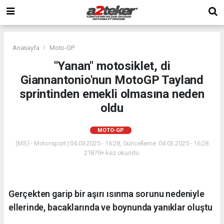
Anasayfa
Moto-GP
"Yanan" motosiklet, di
Giannantonio'nun MotoGP Tayland
sprintinden emekli olmasına neden
oldu
MOTO-GP
(MS) - Motorsport | 04.03.2025 - 16:28, Güncelleme: 04.03.2025 - 16:28
21879+ kez okundu.
Gerçekten garip bir aşırı ısınma sorunu nedeniyle
ellerinde, bacaklarında ve boynunda yanıklar oluştu