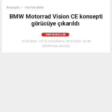
Anasayfa
Yeni Modeller
BMW Motorrad Vision CE konsepti
görücüye çıkarıldı
YENI MODELLER
12.03.2026 - 14:10, Güncelleme: 18.03.2026 - 22:44
62949+ kez okundu.
BMW Motorrad Vision CE, BMW CE 04 temel
alınarak geliştirilen, tek kişilik ve arazi odaklı
elektrikli bir konsept motosiklettir. LED ışıklı takla
kafesine sahip olan model, sabit konumda kendi
dengesini sağlayabiliyor ve gelecekte satışa
sunulabileceği düşünülüyor. BMW ayrıca Concorso
d’Eleganza Villa d’Este etkinliğinde tanıttığı BMW