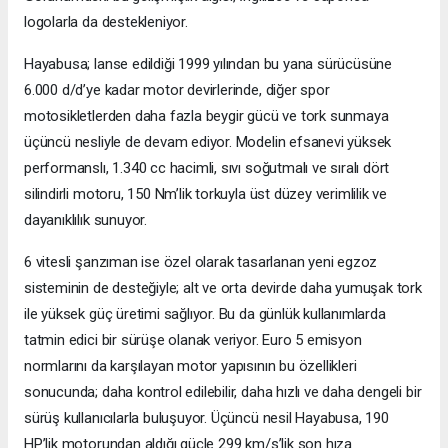
logolarla da destekleniyor.
Hayabusa; lanse edildiği 1999 yılından bu yana sürücüsüne
6.000 d/d’ye kadar motor devirlerinde, diğer spor
motosikletlerden daha fazla beygir gücü ve tork sunmaya
üçüncü nesliyle de devam ediyor. Modelin efsanevi yüksek
performanslı, 1.340 cc hacimli, sıvı soğutmalı ve sıralı dört
silindirli motoru, 150 Nm’lik torkuyla üst düzey verimlilik ve
dayanıklılık sunuyor.
6 vitesli şanzıman ise özel olarak tasarlanan yeni egzoz
sisteminin de desteğiyle; alt ve orta devirde daha yumuşak tork
ile yüksek güç üretimi sağlıyor. Bu da günlük kullanımlarda
tatmin edici bir sürüşe olanak veriyor. Euro 5 emisyon
normlarını da karşılayan motor yapısının bu özellikleri
sonucunda; daha kontrol edilebilir, daha hızlı ve daha dengeli bir
sürüş kullanıcılarla buluşuyor. Üçüncü nesil Hayabusa, 190
HP’lik motorundan aldığı güçle 299 km/s’lik son hıza