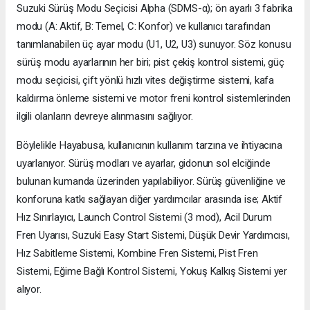
Suzuki Sürüş Modu Seçicisi Alpha (SDMS-α); ön ayarlı 3 fabrika
modu (A: Aktif, B: Temel, C: Konfor) ve kullanıcı tarafından
tanımlanabilen üç ayar modu (U1, U2, U3) sunuyor. Söz konusu
sürüş modu ayarlarının her biri; pist çekiş kontrol sistemi, güç
modu seçicisi, çift yönlü hızlı vites değiştirme sistemi, kafa
kaldırma önleme sistemi ve motor freni kontrol sistemlerinden
ilgili olanların devreye alınmasını sağlıyor.
Böylelikle Hayabusa, kullanıcının kullanım tarzına ve ihtiyacına
uyarlanıyor. Sürüş modları ve ayarlar, gidonun sol elciğinde
bulunan kumanda üzerinden yapılabiliyor. Sürüş güvenliğine ve
konforuna katkı sağlayan diğer yardımcılar arasında ise; Aktif
Hız Sınırlayıcı, Launch Control Sistemi (3 mod), Acil Durum
Fren Uyarısı, Suzuki Easy Start Sistemi, Düşük Devir Yardımcısı,
Hız Sabitleme Sistemi, Kombine Fren Sistemi, Pist Fren
Sistemi, Eğime Bağlı Kontrol Sistemi, Yokuş Kalkış Sistemi yer
alıyor.