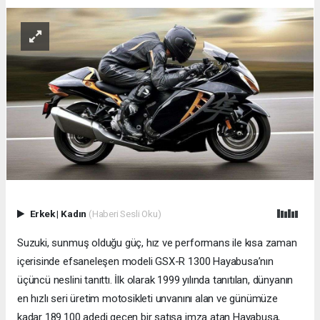
Erkek
|
Kadın
(Haberi Sesli Oku)
Suzuki, sunmuş olduğu güç, hız ve performans ile kısa zaman
içerisinde efsaneleşen modeli GSX-R 1300 Hayabusa’nın
üçüncü neslini tanıttı. İlk olarak 1999 yılında tanıtılan, dünyanın
en hızlı seri üretim motosikleti unvanını alan ve günümüze
kadar 189.100 adedi geçen bir satışa imza atan Hayabusa,