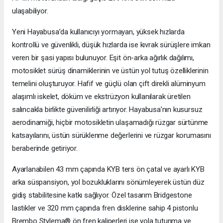
ulaşabiliyor.
Yeni Hayabusa’da kullanıcıyı yormayan, yüksek hızlarda
kontrollü ve güvenlikli, düşük hızlarda ise kıvrak sürüşlere imkan
veren bir şasi yapısı bulunuyor. Eşit ön-arka ağırlık dağılımı,
motosiklet sürüş dinamiklerinin ve üstün yol tutuş özelliklerinin
temelini oluşturuyor. Hafif ve güçlü olan çift direkli alüminyum
alaşımlı iskelet, döküm ve ekstrüzyon kullanılarak üretilen
salıncakla birlikte güvenilirliği artırıyor. Hayabusa’nın kusursuz
aerodinamiği, hiçbir motosikletin ulaşamadığı rüzgar sürtünme
katsayılarını, üstün sürüklenme değerlerini ve rüzgar korumasını
beraberinde getiriyor.
Ayarlanabilen 43 mm çapında KYB ters ön çatal ve ayarlı KYB
arka süspansiyon, yol bozukluklarını sönümleyerek üstün düz
gidiş stabilitesine katkı sağlıyor. Özel tasarım Bridgestone
lastikler ve 320 mm çapında fren disklerine sahip 4 pistonlu
Brembo Stylema® ön fren kaliperleri ise yola tutunma ve