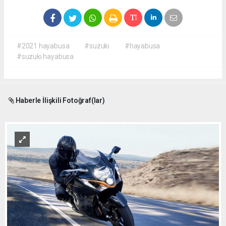
#2021 hayabusa
#suzuki
#hayabusa
#suzuki hayabusa
Haberle İlişkili Fotoğraf(lar)