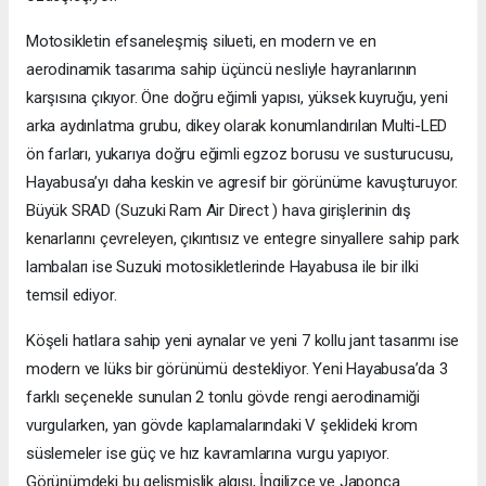
Motosikletin efsaneleşmiş silueti, en modern ve en
aerodinamik tasarıma sahip üçüncü nesliyle hayranlarının
karşısına çıkıyor. Öne doğru eğimli yapısı, yüksek kuyruğu, yeni
arka aydınlatma grubu, dikey olarak konumlandırılan Multi-LED
ön farları, yukarıya doğru eğimli egzoz borusu ve susturucusu,
Hayabusa’yı daha keskin ve agresif bir görünüme kavuşturuyor.
Büyük SRAD (Suzuki Ram Air Direct ) hava girişlerinin dış
kenarlarını çevreleyen, çıkıntısız ve entegre sinyallere sahip park
lambaları ise Suzuki motosikletlerinde Hayabusa ile bir ilki
temsil ediyor.
Köşeli hatlara sahip yeni aynalar ve yeni 7 kollu jant tasarımı ise
modern ve lüks bir görünümü destekliyor. Yeni Hayabusa’da 3
farklı seçenekle sunulan 2 tonlu gövde rengi aerodinamiği
vurgularken, yan gövde kaplamalarındaki V şeklideki krom
süslemeler ise güç ve hız kavramlarına vurgu yapıyor.
Görünümdeki bu gelişmişlik algısı, İngilizce ve Japonca