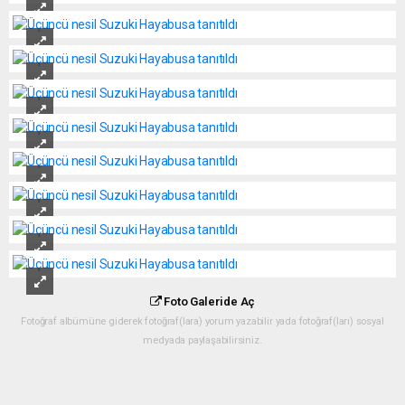
Foto Galeride Aç
Fotoğraf albümüne giderek fotoğraf(lara) yorum yazabilir yada fotoğraf(ları) sosyal
medyada paylaşabilirsiniz.
Okuyucu Yorumları
(0)