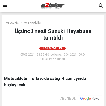
Anasayfa
Yeni Modeller
Üçüncü nesil Suzuki Hayabusa
tanıtıldı
YENI MODELLER
05.02.2021 - 23:25, Güncelleme: 19.04.2021 - 09:54
9884+ kez okundu.
Motosikletin Türkiye'de satışı Nisan ayında
başlayacak.
ABONE OL