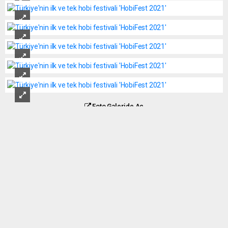
Foto Galeride Aç
Fotoğraf albümüne giderek fotoğraf(lara) yorum yazabilir yada fotoğraf(ları) sosyal
medyada paylaşabilirsiniz.
Okuyucu Yorumları
(0)
Gönder