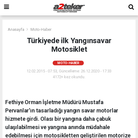
Anasayfa
Moto-Haber
Türkiyede ilk Yangınsavar
Motosiklet
MOTO-HABER
12.02.2015 - 07:53, Güncelleme: 26.12.2020 - 17:33
4172+ kez okundu.
Fethiye Orman İşletme Müdürü Mustafa
Pervanlar'ın tasarladığı yangın savar motorlar
hizmete girdi. Olası bir yangına daha çabuk
ulaşılabilmesi ve yangına anında müdahale
edebilmesi için motosikletten geliştirilen motorize