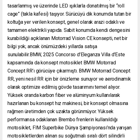
tasarlanmış ve üzerinde LED ışıklarla donatılmış bir “roll
cage” (takla kafesi) taşıyor. Sürücüyü dik konumda tutan bir
koltuğa yer verilen konsept, genel olarak arazi odaklı ve
tamamen elektrikli yapıda. Sabit konumda kendi dengesini
kurabildiği açıklanan Motorrad Vision CE konsepti, net bir
bilgi yok; ancak önümüzdeki yıllarda satışa
sunulabilir.BMW, 2025 Concorso d’Eleganza Villa d’Este
kapsamında da konsept motosiklet BMW Motorrad
Concept RR’ı görücüye çıkarmıştı. BMW Motorrad Concept
RR, yeni nesil RR için bir önizleme sunuyor ve aerodinamik
olarak optimize edilmiş gövde tasarımını temel alıyor.
Yüksek oranda karbon fiber ve alüminyum kullanılarak
hazırlanan bu konsept hız makinesi, bir konsept olmasına
rağmen üretimden çok uzakta görünmüyor. Yüksek
performansa odaklanan Brembo frenlerin kullanıldığı
motosiklet, FIM Superbike Dünya Şampiyonası’nda yarışan
motosikletlerden alınan su soğutmalı sıralı dört silindirli