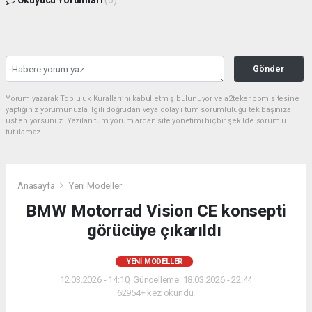
Okuyucu Yorumları
(0)
Gönder
Yorum yazarak Topluluk Kuralları’nı kabul etmiş bulunuyor ve a2teker.com sitesine
yaptığınız yorumunuzla ilgili doğrudan veya dolaylı tüm sorumluluğu tek başınıza
üstleniyorsunuz. Yazılan tüm yorumlardan site yönetimi hiçbir şekilde sorumlu
tutulamaz.
Anasayfa
Yeni Modeller
BMW Motorrad Vision CE konsepti
görücüye çıkarıldı
YENI MODELLER
12.03.2026 - 14:10, Güncelleme: 18.03.2026 - 22:44
62954+ kez okundu.