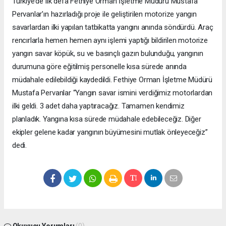
Türkiye’de ilk defa Fethiye Orman İşletme Müdürü Mustafa
Pervanlar’ın hazırladığı proje ile geliştirilen motorize yangın
savarlardan ilki yapılan tatbikatta yangını anında söndürdü. Araç
rencırlarla hemen hemen aynı işlemi yaptığı bildirilen motorize
yangın savar köpük, su ve basınçlı gazın bulunduğu, yangının
durumuna göre eğitilmiş personelle kısa sürede anında
müdahale edilebildiği kaydedildi. Fethiye Orman İşletme Müdürü
Mustafa Pervanlar “Yangın savar ismini verdiğimiz motorlardan
ilki geldi. 3 adet daha yaptıracağız. Tamamen kendimiz
planladık. Yangına kısa sürede müdahale edebileceğiz. Diğer
ekipler gelene kadar yangının büyümesini mutlak önleyeceğiz”
dedi.