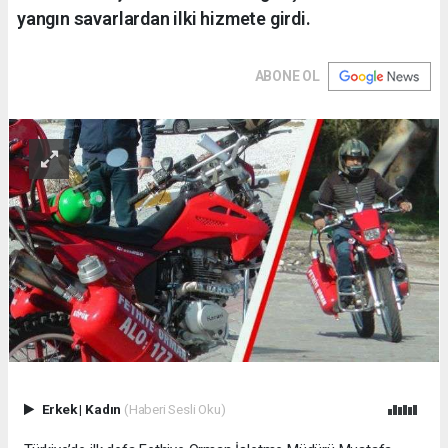
yangın savarlardan ilki hizmete girdi.
ABONE OL
Erkek
|
Kadın
(Haberi Sesli Oku)