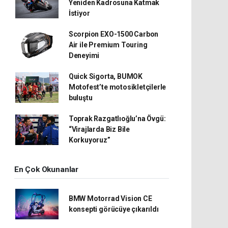
Yeniden Kadrosuna Katmak
İstiyor
Scorpion EXO-1500 Carbon
Air ile Premium Touring
Deneyimi
Quick Sigorta, BUMOK
Motofest’te motosikletçilerle
buluştu
Toprak Razgatlıoğlu’na Övgü:
“Virajlarda Biz Bile
Korkuyoruz”
En Çok Okunanlar
BMW Motorrad Vision CE
konsepti görücüye çıkarıldı