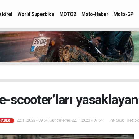
ktörel
World Superbike
MOTO2
Moto-Haber
Moto-GP
 e-scooter’ları yasaklayan
22.11.2023 - 09:54, Güncelleme: 22.11.2023 - 09:54
6830+ kez ok
HABER