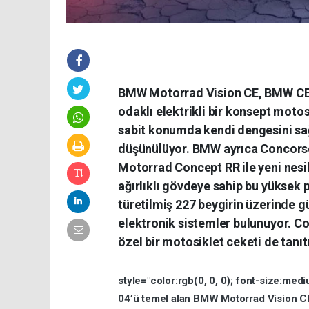
BMW Motorrad Vision CE, BMW CE 04 
odaklı elektrikli bir konsept motos
sabit konumda kendi dengesini sağ
düşünülüyor. BMW ayrıca Concorso 
Motorrad Concept RR ile yeni nesil
ağırlıklı gövdeye sahip bu yüksek
türetilmiş 227 beygirin üzerinde 
elektronik sistemler bulunuyor. Con
özel bir motosiklet ceketi de tanıtı
style="color:rgb(0,
0,
0);
font-size:medi
04’ü
temel
alan
BMW
Motorrad
Vision
C