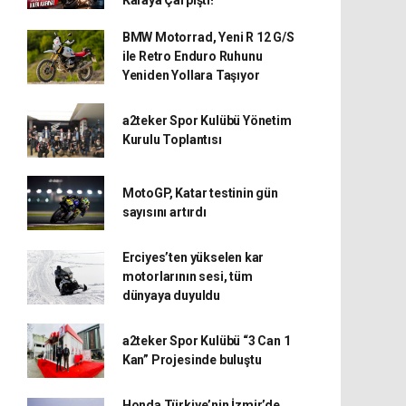
Kafaya Çarpıştı!
BMW Motorrad, Yeni R 12 G/S
ile Retro Enduro Ruhunu
Yeniden Yollara Taşıyor
a2teker Spor Kulübü Yönetim
Kurulu Toplantısı
MotoGP, Katar testinin gün
sayısını artırdı
Erciyes’ten yükselen kar
motorlarının sesi, tüm
dünyaya duyuldu
a2teker Spor Kulübü “3 Can 1
Kan” Projesinde buluştu
Honda Türkiye’nin İzmir’de