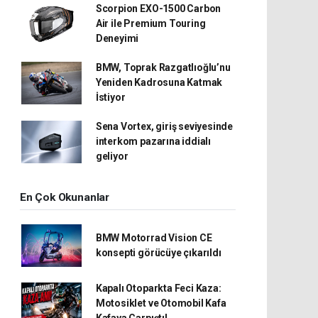
Scorpion EXO-1500 Carbon
Air ile Premium Touring
Deneyimi
BMW, Toprak Razgatlıoğlu’nu
Yeniden Kadrosuna Katmak
İstiyor
Sena Vortex, giriş seviyesinde
interkom pazarına iddialı
geliyor
En Çok Okunanlar
BMW Motorrad Vision CE
konsepti görücüye çıkarıldı
Kapalı Otoparkta Feci Kaza:
Motosiklet ve Otomobil Kafa