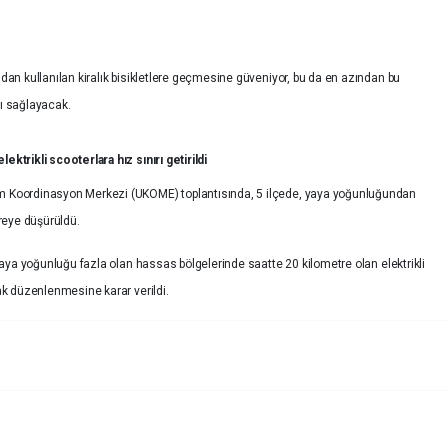
ndan kullanılan kiralık bisikletlere geçmesine güveniyor, bu da en azından bu
nı sağlayacak.
ektrikli scooterlara hız sınırı getirildi
şım Koordinasyon Merkezi (UKOME) toplantısında, 5 ilçede, yaya yoğunluğundan
treye düşürüldü.
n yaya yoğunluğu fazla olan hassas bölgelerinde saatte 20 kilometre olan elektrikli
rak düzenlenmesine karar verildi.