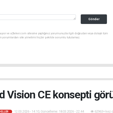
Gönder
uyor ve a2teker.com sitesine yaptığınız yorumunuzla ilgili doğrudan veya dolaylı tüm
m yorumlardan site yönetimi hiçbir şekilde sorumlu tutulamaz.
Vision CE konsepti görü
12.03.2026 - 14:10, Güncelleme: 18.03.2026 - 22:44
62963+ kez 
DELLER