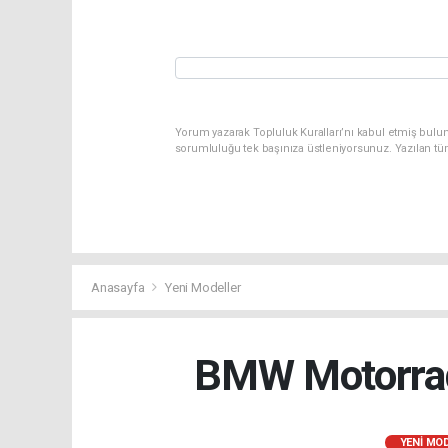
Yorum yazarak Topluluk Kuralları’nı kabul etmiş bulun
sorumluluğu tek başınıza üstleniyorsunuz. Yazılan tü
Anasayfa
Yeni Modeller
BMW Motorrad 
YENI MO