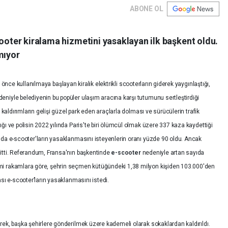
ABONE OL
cooter kiralama hizmetini yasaklayan ilk başkent oldu.
mıyor
l önce kullanılmaya başlayan kiralık elektrikli scooterların giderek yaygınlaştığı,
niyle belediyenin bu popüler ulaşım aracına karşı tutumunu sertleştirdiği
 kaldırımların gelişi güzel park eden araçlarla dolması ve sürücülerin trafik
ğı ve polisin 2022 yılında Paris'te biri ölümcül olmak üzere 337 kaza kaydettiği
da e-scooter'ların yasaklanmasını isteyenlerin oranı yüzde 90 oldu. Ancak
tti.
Referandum, Fransa'nın başkentinde
e-scooter
nedeniyle artan sayıda
i rakamlara göre, şehrin seçmen kütüğündeki 1,38 milyon kişiden 103.000'den
sı e-scooter’ların yasaklanmasını istedi.
rek, başka şehirlere gönderilmek üzere kademeli olarak sokaklardan kaldırıldı.