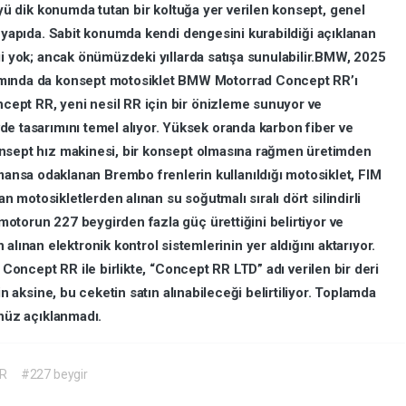
yü
dik
konumda
tutan
bir
koltuğa
yer
verilen
konsept,
genel
i
yapıda.
Sabit
konumda
kendi
dengesini
kurabildiği
açıklanan
gi
yok;
ancak
önümüzdeki
yıllarda
satışa
sunulabilir.BMW,
2025
mında
da
konsept
motosiklet
BMW
Motorrad
Concept
RR’ı
ncept
RR,
yeni
nesil
RR
için
bir
önizleme
sunuyor
ve
vde
tasarımını
temel
alıyor.
Yüksek
oranda
karbon
fiber
ve
nsept
hız
makinesi,
bir
konsept
olmasına
rağmen
üretimden
mansa
odaklanan
Brembo
frenlerin
kullanıldığı
motosiklet,
FIM
şan
motosikletlerden
alınan
su
soğutmalı
sıralı
dört
silindirli
motorun
227
beygirden
fazla
güç
ürettiğini
belirtiyor
ve
n
alınan
elektronik
kontrol
sistemlerinin
yer
aldığını
aktarıyor.
n
Concept
RR
ile
birlikte,
“Concept
RR
LTD”
adı
verilen
bir
deri
in
aksine,
bu
ceketin
satın
alınabileceği
belirtiliyor.
Toplamda
nüz
açıklanmadı.
RR
#227 beygir