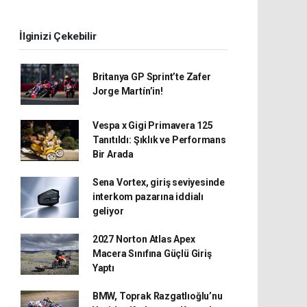
İlginizi Çekebilir
Britanya GP Sprint’te Zafer
Jorge Martín’in!
Vespa x Gigi Primavera 125
Tanıtıldı: Şıklık ve Performans
Bir Arada
Sena Vortex, giriş seviyesinde
interkom pazarına iddialı
geliyor
2027 Norton Atlas Apex
Macera Sınıfına Güçlü Giriş
Yaptı
BMW, Toprak Razgatlıoğlu’nu