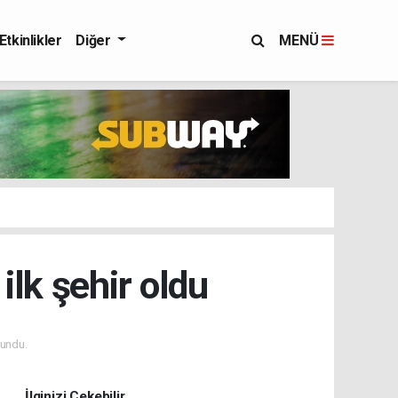
Etkinlikler
Diğer
MENÜ
 ilk şehir oldu
undu.
İlginizi Çekebilir