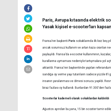
Paris, Avrupa kıtasında elektrik s
Yasak kişisel e-scooter'ları kapsa
Fransa’nın başkenti
Paris
sokaklarında ilk kez beş yı
ancak sorumsuz kullanım ve artan kaza oranları nede
paylaşıldı. Fransa'da e-scooter kullanımının, kazalar,
kurallarına uymaması nedeniyle tartışmalara yol açtı
aktarıldı.
Fransa'nın başkentinde yapılan referandum
sandığa oy verme yaşı tutanların sadece yüzde 8’i gi
insanın yaralanması ve ölmesi sonucu yapıldı.
Resm
biraz fazlası oy kullandı. Bunlardan 91.300'den fazla
Scooterlar
kademeli olarak sokaklardan kaldırıldı
Ağustos ayından bu yana, 15 bin scooter tamir edile