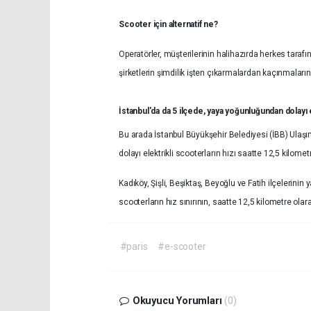
Scooter için alternatif ne?
Operatörler, müşterilerinin halihazırda herkes tarafı
şirketlerin şimdilik işten çıkarmalardan kaçınmaları
İstanbul'da da 5 ilçede, yaya yoğunluğundan dolayı el
Bu arada İstanbul Büyükşehir Belediyesi (İBB) Ula
dolayı elektrikli scooterların hızı saatte 12,5 kilome
Kadıköy, Şişli, Beşiktaş, Beyoğlu ve Fatih ilçelerini
scooterların hız sınırının, saatte 12,5 kilometre ola
#paris
#e-scooter
Okuyucu Yorumları
(0)