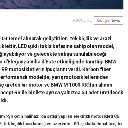
ABONE OL
temel alınarak geliştirilen, tek kişilik ve arazi
iklettir. LED ışıklı takla kafesine sahip olan model,
layabiliyor ve gelecekte satışa sunulabileceği
d’Eleganza Villa d’Este etkinliğinde tanıttığı BMW
 RR motosikletlerin ipuçlarını verdi. Karbon fiber
 performanslı modelde, yarış motosikletlerinden
güç üreten bir motor ve BMW M 1000 RR’dan alınan
cept RR ile birlikte ayrıca yalnızca 50 adet üretilecek
ldı.
um">Şirketin
hâlihazırda
satışı
yapılan
elektrikli
motosikleti
CE
E,
tek
kişilik
tasarlanmış
ve
üzerinde
LED
ışıklarla
donatılmış
bir