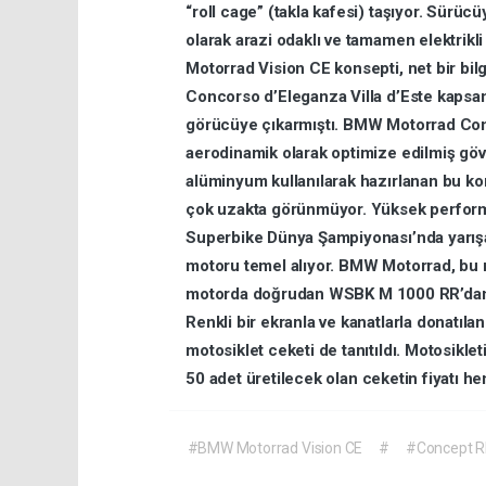
“roll
cage”
(takla
kafesi)
taşıyor.
Sürücü
olarak
arazi
odaklı
ve
tamamen
elektrikl
Motorrad
Vision
CE
konsepti,
net
bir
bil
Concorso
d’Eleganza
Villa
d’Este
kapsa
görücüye
çıkarmıştı.
BMW
Motorrad
Co
aerodinamik
olarak
optimize
edilmiş
gö
alüminyum
kullanılarak
hazırlanan
bu
ko
çok
uzakta
görünmüyor.
Yüksek
perfor
Superbike
Dünya
Şampiyonası’nda
yarı
motoru
temel
alıyor.
BMW
Motorrad,
bu
motorda
doğrudan
WSBK
M
1000
RR’da
Renkli
bir
ekranla
ve
kanatlarla
donatıla
motosiklet
ceketi
de
tanıtıldı.
Motosiklet
50
adet
üretilecek
olan
ceketin
fiyatı
he
#BMW Motorrad Vision CE
#
#Concept 