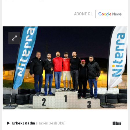
ABONE OL
Erkek
|
Kadın
(Haberi Sesli Oku)