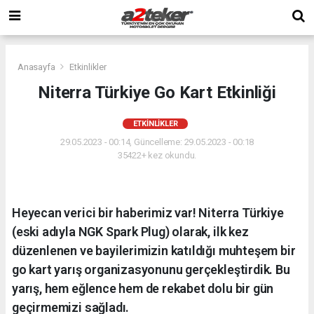
Anasayfa
Etkinlikler
Niterra Türkiye Go Kart Etkinliği
ETKINLIKLER
29.05.2023 - 00:14, Güncelleme: 29.05.2023 - 00:18
35422+ kez okundu.
Heyecan verici bir haberimiz var! Niterra Türkiye
(eski adıyla NGK Spark Plug) olarak, ilk kez
düzenlenen ve bayilerimizin katıldığı muhteşem bir
go kart yarış organizasyonunu gerçekleştirdik. Bu
yarış, hem eğlence hem de rekabet dolu bir gün
geçirmemizi sağladı.