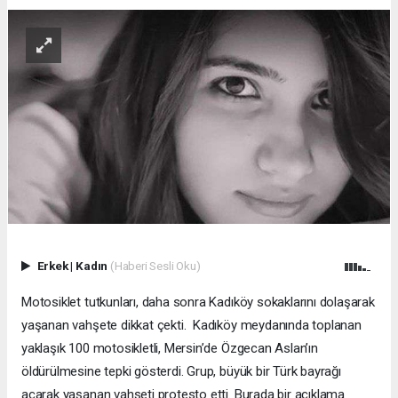
Erkek
|
Kadın
(Haberi Sesli Oku)
Motosiklet tutkunları, daha sonra Kadıköy sokaklarını dolaşarak
yaşanan vahşete dikkat çekti. Kadıköy meydanında toplanan
yaklaşık 100 motosikletli, Mersin’de Özgecan Aslan’ın
öldürülmesine tepki gösterdi. Grup, büyük bir Türk bayrağı
açarak yaşanan vahşeti protesto etti. Burada bir açıklama