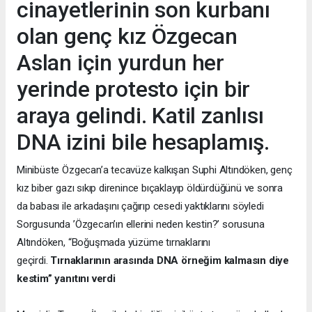
cinayetlerinin son kurbanı
olan genç kız Özgecan
Aslan için yurdun her
yerinde protesto için bir
araya gelindi. Katil zanlısı
DNA izini bile hesaplamış.
Minibüste Özgecan’a tecavüze kalkışan Suphi Altındöken, genç
kız biber gazı sıkıp direnince bıçaklayıp öldürdüğünü ve sonra
da babası ile arkadaşını çağırıp cesedi yaktıklarını söyledi
Sorgusunda ’Özgecan’ın ellerini neden kestin?’ sorusuna
Altındöken, “Boğuşmada yüzüme tırnaklarını
geçirdi.
Tırnaklarının arasında DNA örneğim kalmasın diye
kestim” yanıtını verdi