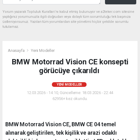
Yorum yazarak Topluluk Kuralları’nı kabul etmiş bulunuyor ve a2teker.com sitesine
yaptığınız yorumunuzla ilgili doğrudan veya dolaylı tüm sorumluluğu tek başınıza
üstleniyorsunuz. Yazılan tüm yorumlardan site yönetimi hiçbir şekilde sorumlu
tutulamaz.
Anasayfa
Yeni Modeller
BMW Motorrad Vision CE konsepti
görücüye çıkarıldı
YENI MODELLER
12.03.2026 - 14:10, Güncelleme: 18.03.2026 - 22:44
62956+ kez okundu.
BMW Motorrad Vision CE, BMW CE 04 temel
alınarak geliştirilen, tek kişilik ve arazi odaklı