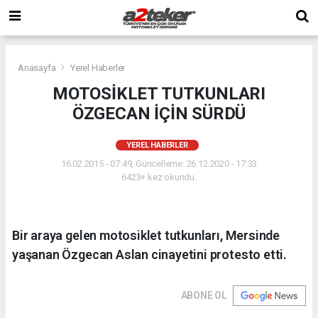
Anasayfa
Yerel Haberler
MOTOSİKLET TUTKUNLARI
ÖZGECAN İÇİN SÜRDÜ
YEREL HABERLER
16.02.2015 - 07:49, Güncelleme: 26.12.2020 - 17:33
6423+ kez okundu.
Bir araya gelen motosiklet tutkunları, Mersinde
yaşanan Özgecan Aslan cinayetini protesto etti.
ABONE OL