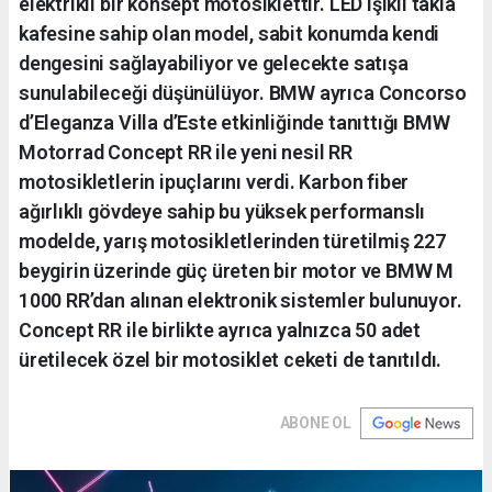
elektrikli bir konsept motosiklettir. LED ışıklı takla
kafesine sahip olan model, sabit konumda kendi
dengesini sağlayabiliyor ve gelecekte satışa
sunulabileceği düşünülüyor. BMW ayrıca Concorso
d’Eleganza Villa d’Este etkinliğinde tanıttığı BMW
Motorrad Concept RR ile yeni nesil RR
motosikletlerin ipuçlarını verdi. Karbon fiber
ağırlıklı gövdeye sahip bu yüksek performanslı
modelde, yarış motosikletlerinden türetilmiş 227
beygirin üzerinde güç üreten bir motor ve BMW M
1000 RR’dan alınan elektronik sistemler bulunuyor.
Concept RR ile birlikte ayrıca yalnızca 50 adet
üretilecek özel bir motosiklet ceketi de tanıtıldı.
ABONE OL