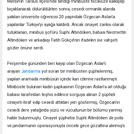
Mersin’in Tarsus İlçesi’nde bindiği minibüste tecavüze kalkışılıp
bıçaklanarak öldürüldükten sonra, cesedi ormanlık alanda
yakılan üniversite öğrencisi 20 yaşındaki Özgecan Aslan’a
yapılanlar Türkiye’yi ayağa kaldırdı. Ancak cinayet zanlısı olarak
tutuklanan, minibüs şoförü Suphi Altındöken, babası Necmettin
Altındöken ve arkadaşı Fatih Gökçe’nin ifadeleri ise vahşeti
gözler önüne serdi.
Perşembe gününden beri kayıp olan Özgecan Aslan’ı
arayan
Jandarma
yol soran bir minibüsten şüphelenmiş,
yapılan aramada minibüsün içinde kan izlerine rastlanmıştı.
Minibüste bulunan kadın şapkasının Özgecan Aslan’a ait olduğu
babası tarafından teşhis edilince sorguya alınan 2 şüpheli
cinayeti itiraf edip cesedi attıkları yeri göstermiş, Özgecan’ın
cesedi dere yatağında yüzü ve vücudunun bir bölümü yanmış
halde bulunmuştu. Cinayet şüphelisi Suphi Altındöken de polis
ve jandarmanın operasyonuyla önceki gece gözaltına alınmıştı.