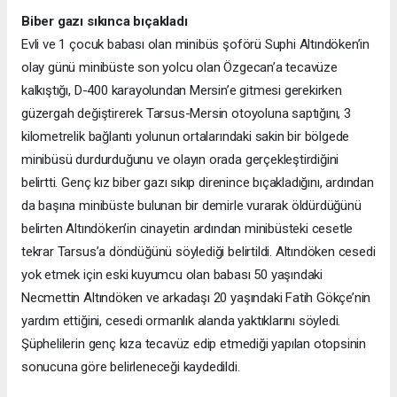
Biber gazı sıkınca bıçakladı
Evli ve 1 çocuk babası olan minibüs şoförü Suphi Altındöken’in
olay günü minibüste son yolcu olan Özgecan’a tecavüze
kalkıştığı, D-400 karayolundan Mersin’e gitmesi gerekirken
güzergah değiştirerek Tarsus-Mersin otoyoluna saptığını, 3
kilometrelik bağlantı yolunun ortalarındaki sakin bir bölgede
minibüsü durdurduğunu ve olayın orada gerçekleştirdiğini
belirtti. Genç kız biber gazı sıkıp direnince bıçakladığını, ardından
da başına minibüste bulunan bir demirle vurarak öldürdüğünü
belirten Altındöken’in cinayetin ardından minibüsteki cesetle
tekrar Tarsus’a döndüğünü söylediği belirtildi. Altındöken cesedi
yok etmek için eski kuyumcu olan babası 50 yaşındaki
Necmettin Altındöken ve arkadaşı 20 yaşındaki Fatih Gökçe’nin
yardım ettiğini, cesedi ormanlık alanda yaktıklarını söyledi.
Şüphelilerin genç kıza tecavüz edip etmediği yapılan otopsinin
sonucuna göre belirleneceği kaydedildi.