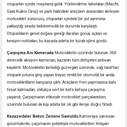
otoparkın içinde meydana geldi. Yönlendirme tabelaları (Macfit,
Saat Kulesi Girişi) ve park halindeki araçların arasından ilerleyen
motosiklet sürücüsü, otoparkın içindeki bir yol ayrımına
yaklaştığı sırada beklenmedik bir durumla karşılaştı.
Otoparkların genel doğası gereği daralan görüş açıları ve
kesişim noktaları, bu kazada adeta bir tuzak işlevi gördü.
Çarpışma Anı Kamerada
Motosikletin üzerinde bulunan 360
derecelik aksiyon kamerası, kazanın tüm dehşetini anbean
kaydetti. Motosikletin ilerlediği güzergah üzerinde, sağ taraftan
otopark yoluna giriş yapan beyaz renkli bir otomobil bir anda
motosikletlilerin karşısına çıktı. Araçların fren yapmasına dahi
fırsat kalmadan, oldukça sert bir kafa kafaya çarpışma
yaşandı. Çarpışmanın etkisiyle motosiklet parçalanırken,
üzerinde bulunan iki kişi adeta bir ok gibi ileriye doğru fırladı.
Kazazedeler Beton Zemine Savruldu
Kameraya yansıyan
görüntülerde, çarpmanın şiddetiyle motosikletten fırlayan