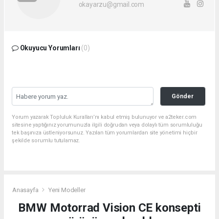
okayarzu@gmail.com
Okuyucu Yorumları
(0)
Gönder
Yorum yazarak Topluluk Kuralları’nı kabul etmiş bulunuyor ve a2teker.com
sitesine yaptığınız yorumunuzla ilgili doğrudan veya dolaylı tüm sorumluluğu
tek başınıza üstleniyorsunuz. Yazılan tüm yorumlardan site yönetimi hiçbir
şekilde sorumlu tutulamaz.
Anasayfa
Yeni Modeller
BMW Motorrad Vision CE konsepti