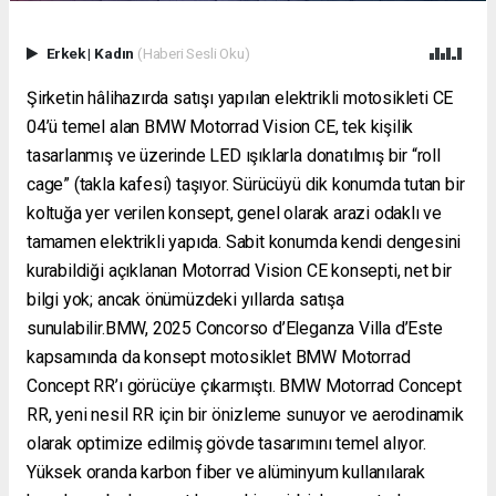
Erkek
|
Kadın
(Haberi Sesli Oku)
Şirketin hâlihazırda satışı yapılan elektrikli motosikleti CE
04’ü temel alan BMW Motorrad Vision CE, tek kişilik
tasarlanmış ve üzerinde LED ışıklarla donatılmış bir “roll
cage” (takla kafesi) taşıyor. Sürücüyü dik konumda tutan bir
koltuğa yer verilen konsept, genel olarak arazi odaklı ve
tamamen elektrikli yapıda. Sabit konumda kendi dengesini
kurabildiği açıklanan Motorrad Vision CE konsepti, net bir
bilgi yok; ancak önümüzdeki yıllarda satışa
sunulabilir.BMW, 2025 Concorso d’Eleganza Villa d’Este
kapsamında da konsept motosiklet BMW Motorrad
Concept RR’ı görücüye çıkarmıştı. BMW Motorrad Concept
RR, yeni nesil RR için bir önizleme sunuyor ve aerodinamik
olarak optimize edilmiş gövde tasarımını temel alıyor.
Yüksek oranda karbon fiber ve alüminyum kullanılarak