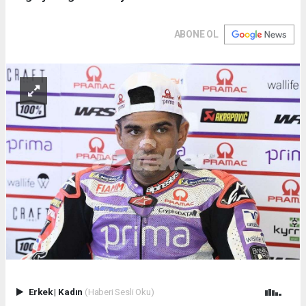
ABONE OL
Erkek
|
Kadın
(Haberi Sesli Oku)