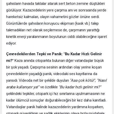
şahısların havada taklalar atarak sert beton zemine düştükleri
görülüyor. Kazazedelerin yere çarpma anı ve sonrasında yerde
hareketsiz kalmaları, olayın vahametini gözler önüne serdi.
Görüntülerde şahısların koruyucu ekipman (kask vb.) takıp
takmadıkları net olarak seçilemese de, çarpmanın yarattığı
kinetik enerji yaralanmanın boyutunun ciddi olabileceğine işaret
ediyor.
Çevredekilerden Tepki ve Panik: "Bu Kadar Hızlı Gelinir
mi?"
Kaza anında otoparkta bulunan diğer vatandaşlar büyük
bir şok yaşadı. Çarpışma sesinin ardından olay yerine koşan
çevredekilerin yaşadığı panik, videodaki ses kayıtlarına da
yansıdı. Videoda net bir şekilde duyulan
"Aaa çok kötü!"
,
"Nasıl
araba kullanıyor ya!"
ve özellikle
"Bu kadar hızlı gelinir mi?"
şeklindeki tepkiler, otopark içi hız sınırlarına uyulmamasının ne
kadar ölümcül sonuçlar doğurabileceğini bir kez daha kanıtladı.
Vatandaşlar panik halinde kazazedelerin yardımına koşarken,
otopark güvenliğinin ve sağlık ekiplerinin olaya hızla müdahale