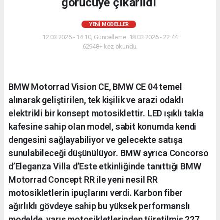
görücüye çıkarıldı
YENI MODELLER
12.03.2026 - 14:10, Güncelleme: 18.03.2026 - 22:44
62948+ kez okundu.
BMW Motorrad Vision CE, BMW CE 04 temel
alınarak geliştirilen, tek kişilik ve arazi odaklı
elektrikli bir konsept motosiklettir. LED ışıklı takla
kafesine sahip olan model, sabit konumda kendi
dengesini sağlayabiliyor ve gelecekte satışa
sunulabileceği düşünülüyor. BMW ayrıca Concorso
d’Eleganza Villa d’Este etkinliğinde tanıttığı BMW
Motorrad Concept RR ile yeni nesil RR
motosikletlerin ipuçlarını verdi. Karbon fiber
ağırlıklı gövdeye sahip bu yüksek performanslı
modelde, yarış motosikletlerinden türetilmiş 227