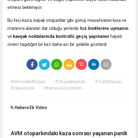
etmesi bekleniyor.
Bu feci kaza, kapalı otoparklar gibi görüş mesafesinin kısa ve
manevra alanının dar olduğu yerlerde
hız limitlerine uymanın
ve
kavşak noktalarında kontrollü geçiş yapmanın
hayati
önem taşıdığını bir kez daha acı bir şekilde gösterdi.
#MotosikletKazası
#OtoparkKazası
#TrafikKazası
#Dikkatsizlik
#KameraGörüntüleri
Habere Ek Video
AVM otoparkındaki kaza sonrası yaşanan panik