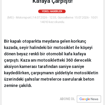
Kafaya Çarpıştı!
YEREL HABERLER
(MS) - Motorsport | 14.07.2026 - 12:33, Güncelleme: 15.07.2026 - 10:01
14010 kez okundu.
Bir kapalı otoparkta meydana gelen korkunç
kazada, seyir halindeki bir motosiklet ile köşeyi
dönen beyaz renkli bir otomobil kafa kafaya
çarpıştı. Kaza anı motosikletteki 360 derecelik
aksiyon kamerası tarafından saniye saniye
kaydedilirken, çarpışmanın şiddetiyle motosikletin
üzerindeki şahıslar metrelerce savrularak beton
zemine çakıldı.
ABONE OL