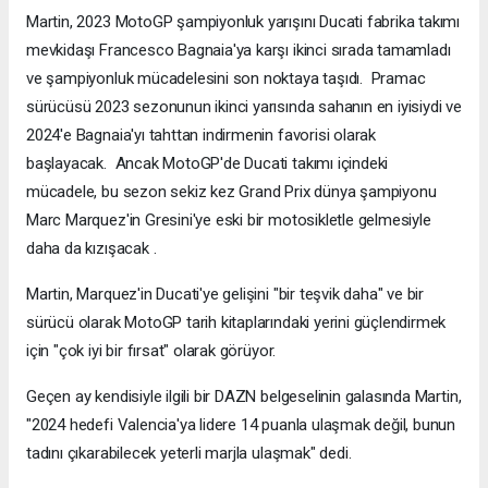
Martin, 2023 MotoGP şampiyonluk yarışını Ducati fabrika takımı
mevkidaşı Francesco Bagnaia'ya karşı ikinci sırada tamamladı
ve şampiyonluk mücadelesini son noktaya taşıdı. Pramac
sürücüsü 2023 sezonunun ikinci yarısında sahanın en iyisiydi ve
2024'e Bagnaia'yı tahttan indirmenin favorisi olarak
başlayacak. Ancak MotoGP'de Ducati takımı içindeki
mücadele, bu sezon sekiz kez Grand Prix dünya şampiyonu
Marc Marquez'in Gresini'ye eski bir motosikletle gelmesiyle
daha da kızışacak .
Martin, Marquez'in Ducati'ye gelişini "bir teşvik daha" ve bir
sürücü olarak MotoGP tarih kitaplarındaki yerini güçlendirmek
için "çok iyi bir fırsat" olarak görüyor.
Geçen ay kendisiyle ilgili bir DAZN belgeselinin galasında Martin,
"2024 hedefi Valencia'ya lidere 14 puanla ulaşmak değil, bunun
tadını çıkarabilecek yeterli marjla ulaşmak" dedi.