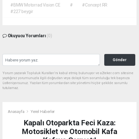
#BMW Motorrad Vision CE
#
#Concept RR
#227 beygir
Okuyucu Yorumları
(0)
Gönder
Yorum yazarak Topluluk Kuralları’nı kabul etmiş bulunuyor ve a2teker.com sitesine
yaptığınız yorumunuzla ilgili doğrudan veya dolaylı tüm sorumluluğu tek başınıza
üstleniyorsunuz. Yazılan tüm yorumlardan site yönetimi hiçbir şekilde sorumlu
tutulamaz.
Anasayfa
Yerel Haberler
Kapalı Otoparkta Feci Kaza:
Motosiklet ve Otomobil Kafa