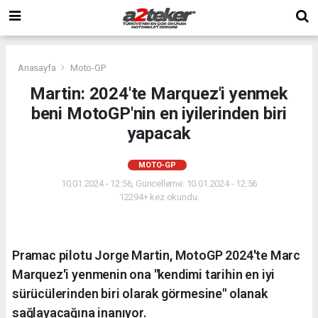
Anasayfa
Moto-GP
Martin: 2024'te Marquez'i yenmek
beni MotoGP'nin en iyilerinden biri
yapacak
MOTO-GP
10.01.2024 - 12:56, Güncelleme: 10.01.2024 - 12:56
12294+ kez okundu.
Pramac pilotu Jorge Martin, MotoGP 2024'te Marc
Marquez'i yenmenin ona "kendimi tarihin en iyi
sürücülerinden biri olarak görmesine" olanak
sağlayacağına inanıyor.