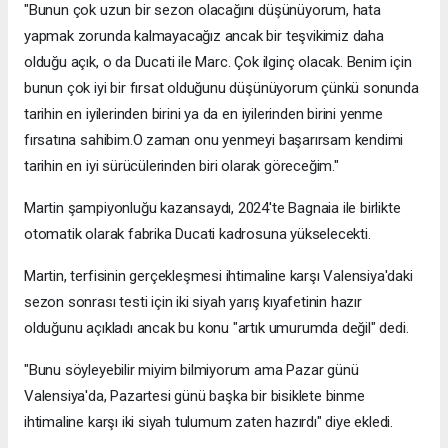
"Bunun çok uzun bir sezon olacağını düşünüyorum, hata
yapmak zorunda kalmayacağız ancak bir teşvikimiz daha
olduğu açık, o da Ducati ile Marc. Çok ilginç olacak. Benim için
bunun çok iyi bir fırsat olduğunu düşünüyorum çünkü sonunda
tarihin en iyilerinden birini ya da en iyilerinden birini yenme
fırsatına sahibim.O zaman onu yenmeyi başarırsam kendimi
tarihin en iyi sürücülerinden biri olarak göreceğim."
Martin şampiyonluğu kazansaydı, 2024'te Bagnaia ile birlikte
otomatik olarak fabrika Ducati kadrosuna yükselecekti.
Martin, terfisinin gerçekleşmesi ihtimaline karşı Valensiya'daki
sezon sonrası testi için iki siyah yarış kıyafetinin hazır
olduğunu açıkladı ancak bu konu "artık umurumda değil" dedi.
"Bunu söyleyebilir miyim bilmiyorum ama Pazar günü
Valensiya'da, Pazartesi günü başka bir bisiklete binme
ihtimaline karşı iki siyah tulumum zaten hazırdı" diye ekledi.