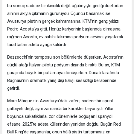
bu sonuç sadece bir ikincilik değil, ağabeyiyle girdiği düellodan
alnının akıyla çıkmanın gururuydu. Üçüncü basamak ise
Avusturya pistinin gerçek kahramanına, KTM’nin genç yıldızı
Pedro Acosta’ya gitti. Henüz kariyerinin başlarında olmasına
rağmen Acosta, ev sahibi takımına podyum sevinci yaşatarak
taraftarları adeta ayağa kaldırdı.
Bezzecchi’nin temposu son bölümlerde düşerken, Acosta’nın
güçlü atağı İtalyan pilotu podyum dışında bıraktı. Bu an, KTM
garajında büyük bir patlamaya dönüşürken, Ducati tarafında
Bagnaia’nın dramatik yarış dışı kalışı sessizliği beraberinde
getirdi.
Marc Márquez’in Avusturya’daki zaferi, sadece bir sprint
galibiyeti değil; aynı zamanda bir karakter beyanıydı. Yıllar
boyunca sakatlıklarla, zor dönemlerle boğuşan İspanyol
efsane, 2025’te adeta küllerinden yeniden doğdu. Bugün Red
Bull Ring’de yaşananlar, onun hâlâ pistin tartışmasız en