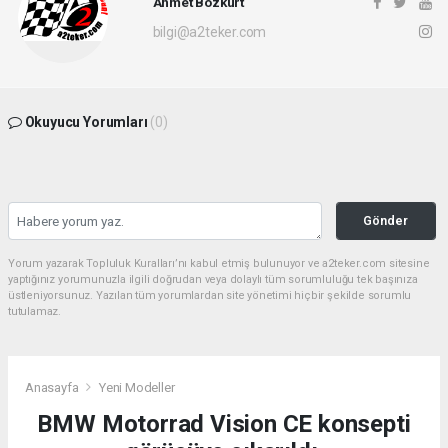
Ahmet Bozkurt
bilgi@a2teker.com
Okuyucu Yorumları
(0)
Gönder
Yorum yazarak Topluluk Kuralları’nı kabul etmiş bulunuyor ve a2teker.com sitesine
yaptığınız yorumunuzla ilgili doğrudan veya dolaylı tüm sorumluluğu tek başınıza
üstleniyorsunuz. Yazılan tüm yorumlardan site yönetimi hiçbir şekilde sorumlu
tutulamaz.
Anasayfa
Yeni Modeller
BMW Motorrad Vision CE konsepti