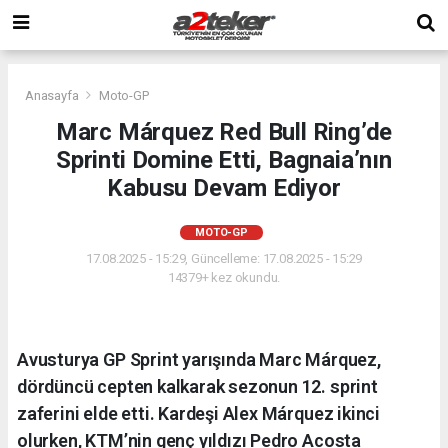
Anasayfa
Moto-GP
Marc Márquez Red Bull Ring’de
Sprinti Domine Etti, Bagnaia’nın
Kabusu Devam Ediyor
MOTO-GP
17.08.2025 - 15:29, Güncelleme: 17.08.2025 - 15:29
14379+ kez okundu.
Avusturya GP Sprint yarışında Marc Márquez,
dördüncü cepten kalkarak sezonun 12. sprint
zaferini elde etti. Kardeşi Alex Márquez ikinci
olurken, KTM’nin genç yıldızı Pedro Acosta