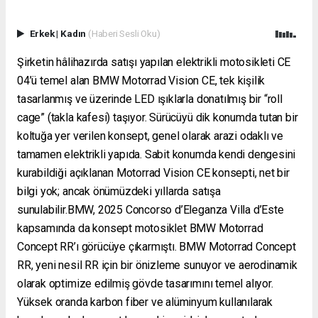
Erkek
|
Kadın
(Haberi Sesli Oku)
Şirketin hâlihazırda satışı yapılan elektrikli motosikleti CE
04’ü temel alan BMW Motorrad Vision CE, tek kişilik
tasarlanmış ve üzerinde LED ışıklarla donatılmış bir “roll
cage” (takla kafesi) taşıyor. Sürücüyü dik konumda tutan bir
koltuğa yer verilen konsept, genel olarak arazi odaklı ve
tamamen elektrikli yapıda. Sabit konumda kendi dengesini
kurabildiği açıklanan Motorrad Vision CE konsepti, net bir
bilgi yok; ancak önümüzdeki yıllarda satışa
sunulabilir.BMW, 2025 Concorso d’Eleganza Villa d’Este
kapsamında da konsept motosiklet BMW Motorrad
Concept RR’ı görücüye çıkarmıştı. BMW Motorrad Concept
RR, yeni nesil RR için bir önizleme sunuyor ve aerodinamik
olarak optimize edilmiş gövde tasarımını temel alıyor.
Yüksek oranda karbon fiber ve alüminyum kullanılarak