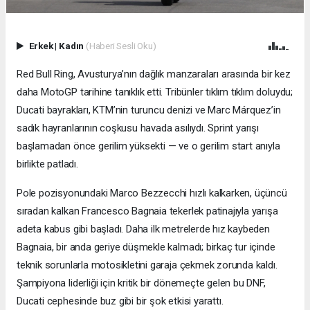
Erkek
|
Kadın
(Haberi Sesli Oku)
Red Bull Ring, Avusturya’nın dağlık manzaraları arasında bir kez
daha MotoGP tarihine tanıklık etti. Tribünler tıklım tıklım doluydu;
Ducati bayrakları, KTM’nin turuncu denizi ve Marc Márquez’in
sadık hayranlarının coşkusu havada asılıydı. Sprint yarışı
başlamadan önce gerilim yüksekti — ve o gerilim start anıyla
birlikte patladı.
Pole pozisyonundaki Marco Bezzecchi hızlı kalkarken, üçüncü
sıradan kalkan Francesco Bagnaia tekerlek patinajıyla yarışa
adeta kabus gibi başladı. Daha ilk metrelerde hız kaybeden
Bagnaia, bir anda geriye düşmekle kalmadı; birkaç tur içinde
teknik sorunlarla motosikletini garaja çekmek zorunda kaldı.
Şampiyona liderliği için kritik bir dönemeçte gelen bu DNF,
Ducati cephesinde buz gibi bir şok etkisi yarattı.