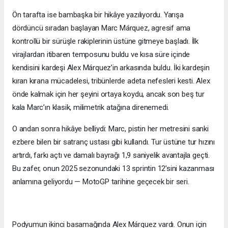
Ön tarafta ise bambaşka bir hikâye yazılıyordu. Yarışa
dördüncü sıradan başlayan Marc Márquez, agresif ama
kontrollü bir sürüşle rakiplerinin üstüne gitmeye başladı. İlk
virajlardan itibaren temposunu buldu ve kısa süre içinde
kendisini kardeşi Alex Márquez’in arkasında buldu. İki kardeşin
kıran kırana mücadelesi, tribünlerde adeta nefesleri kesti. Alex
önde kalmak için her şeyini ortaya koydu, ancak son beş tur
kala Marc’ın klasik, milimetrik atağına direnemedi.
O andan sonra hikâye belliydi: Marc, pistin her metresini sanki
ezbere bilen bir satranç ustası gibi kullandı. Tur üstüne tur hızını
artırdı, farkı açtı ve damalı bayrağı 1,9 saniyelik avantajla geçti.
Bu zafer, onun 2025 sezonundaki 13 sprintin 12’sini kazanması
anlamına geliyordu — MotoGP tarihine geçecek bir seri.
Podyumun ikinci basamağında Alex Márquez vardı. Onun için