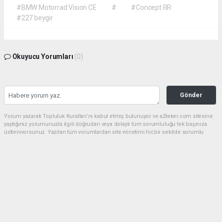
#BMW Motorrad Vision CE
#
#Concept RR
#227 beygir
Okuyucu Yorumları
(0)
Gönder
Yorum yazarak Topluluk Kuralları’nı kabul etmiş bulunuyor ve a2teker.com sitesine
yaptığınız yorumunuzla ilgili doğrudan veya dolaylı tüm sorumluluğu tek başınıza
üstleniyorsunuz. Yazılan tüm yorumlardan site yönetimi hiçbir şekilde sorumlu
tutulamaz.
haber paketi
haber scripti
haber yazılımı
Tüm hakları saklı tutulmaktadır.Copyright 2026©
Haber Yazılımı:
Web Aksiyon ®