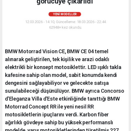
görücüye çıkarıldı
YENI MODELLER
12.03.2026 - 14:10, Güncelleme: 18.03.2026 - 22:44
62948+ kez okundu.
BMW Motorrad Vision CE, BMW CE 04 temel
alınarak geliştirilen, tek kişilik ve arazi odaklı
elektrikli bir konsept motosiklettir. LED ışıklı takla
kafesine sahip olan model, sabit konumda kendi
dengesini sağlayabiliyor ve gelecekte satışa
sunulabileceği düşünülüyor. BMW ayrıca Concorso
d’Eleganza Villa d’Este etkinliğinde tanıttığı BMW
Motorrad Concept RR ile yeni nesil RR
motosikletlerin ipuçlarını verdi. Karbon fiber
ağırlıklı gövdeye sahip bu yüksek performanslı
modelde, yarış motosikletlerinden türetilmiş 227