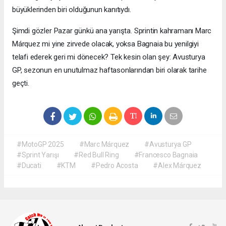
büyüklerinden biri olduğunun kanıtıydı.
Şimdi gözler Pazar günkü ana yarışta. Sprintin kahramanı Marc
Márquez mi yine zirvede olacak, yoksa Bagnaia bu yenilgiyi
telafi ederek geri mi dönecek? Tek kesin olan şey: Avusturya
GP, sezonun en unutulmaz haftasonlarından biri olarak tarihe
geçti.
#MotoGP 2025
#Marc Márquez
#Avusturya GP
#Sprint Yarışı
#Red Bull Ring
#Francesco Bagnaia
#Ducati
#KTM
#Pedro Acosta
#Alex Márquez