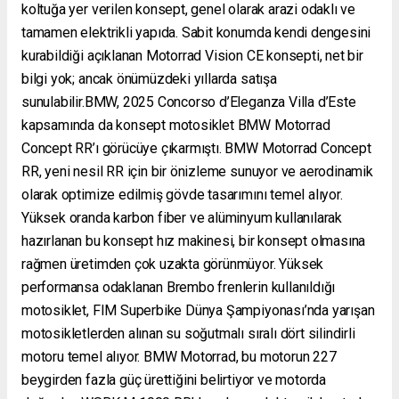
koltuğa yer verilen konsept, genel olarak arazi odaklı ve
tamamen elektrikli yapıda. Sabit konumda kendi dengesini
kurabildiği açıklanan Motorrad Vision CE konsepti, net bir
bilgi yok; ancak önümüzdeki yıllarda satışa
sunulabilir.BMW, 2025 Concorso d’Eleganza Villa d’Este
kapsamında da konsept motosiklet BMW Motorrad
Concept RR’ı görücüye çıkarmıştı. BMW Motorrad Concept
RR, yeni nesil RR için bir önizleme sunuyor ve aerodinamik
olarak optimize edilmiş gövde tasarımını temel alıyor.
Yüksek oranda karbon fiber ve alüminyum kullanılarak
hazırlanan bu konsept hız makinesi, bir konsept olmasına
rağmen üretimden çok uzakta görünmüyor. Yüksek
performansa odaklanan Brembo frenlerin kullanıldığı
motosiklet, FIM Superbike Dünya Şampiyonası’nda yarışan
motosikletlerden alınan su soğutmalı sıralı dört silindirli
motoru temel alıyor. BMW Motorrad, bu motorun 227
beygirden fazla güç ürettiğini belirtiyor ve motorda