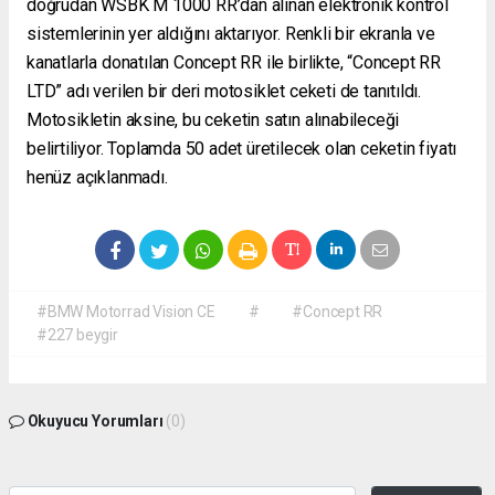
doğrudan WSBK M 1000 RR’dan alınan elektronik kontrol
sistemlerinin yer aldığını aktarıyor. Renkli bir ekranla ve
kanatlarla donatılan Concept RR ile birlikte, “Concept RR
LTD” adı verilen bir deri motosiklet ceketi de tanıtıldı.
Motosikletin aksine, bu ceketin satın alınabileceği
belirtiliyor. Toplamda 50 adet üretilecek olan ceketin fiyatı
henüz açıklanmadı.
#BMW Motorrad Vision CE
#
#Concept RR
#227 beygir
Okuyucu Yorumları
(0)