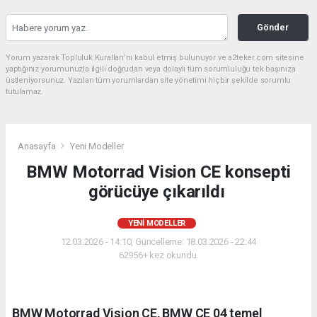
Gönder
Yorum yazarak Topluluk Kuralları’nı kabul etmiş bulunuyor ve a2teker.com sitesine
yaptığınız yorumunuzla ilgili doğrudan veya dolaylı tüm sorumluluğu tek başınıza
üstleniyorsunuz. Yazılan tüm yorumlardan site yönetimi hiçbir şekilde sorumlu
tutulamaz.
Anasayfa
Yeni Modeller
BMW Motorrad Vision CE konsepti
görücüye çıkarıldı
YENI MODELLER
12.03.2026 - 14:10, Güncelleme: 18.03.2026 - 22:44
62956+ kez okundu.
BMW Motorrad Vision CE, BMW CE 04 temel