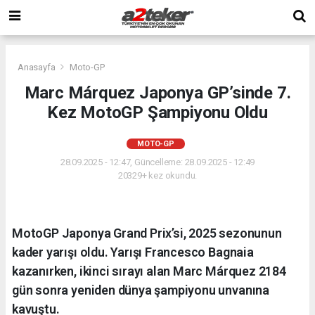
Anasayfa
Moto-GP
Marc Márquez Japonya GP’sinde 7.
Kez MotoGP Şampiyonu Oldu
MOTO-GP
28.09.2025 - 12:47, Güncelleme: 28.09.2025 - 12:49
20329+ kez okundu.
MotoGP Japonya Grand Prix’si, 2025 sezonunun
kader yarışı oldu. Yarışı Francesco Bagnaia
kazanırken, ikinci sırayı alan Marc Márquez 2184
gün sonra yeniden dünya şampiyonu unvanına
kavuştu.