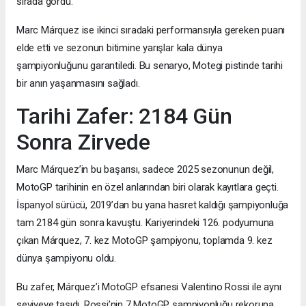
sırada gördü.
Marc Márquez ise ikinci sıradaki performansıyla gereken puanı
elde etti ve sezonun bitimine yarışlar kala dünya
şampiyonluğunu garantiledi. Bu senaryo, Motegi pistinde tarihi
bir anın yaşanmasını sağladı.
Tarihi Zafer: 2184 Gün
Sonra Zirvede
Marc Márquez’in bu başarısı, sadece 2025 sezonunun değil,
MotoGP tarihinin en özel anlarından biri olarak kayıtlara geçti.
İspanyol sürücü, 2019’dan bu yana hasret kaldığı şampiyonluğa
tam 2184 gün sonra kavuştu. Kariyerindeki 126. podyumuna
çıkan Márquez, 7. kez MotoGP şampiyonu, toplamda 9. kez
dünya şampiyonu oldu.
Bu zafer, Márquez’i MotoGP efsanesi Valentino Rossi ile aynı
seviyeye taşıdı. Rossi’nin 7 MotoGP şampiyonluğu rekoruna