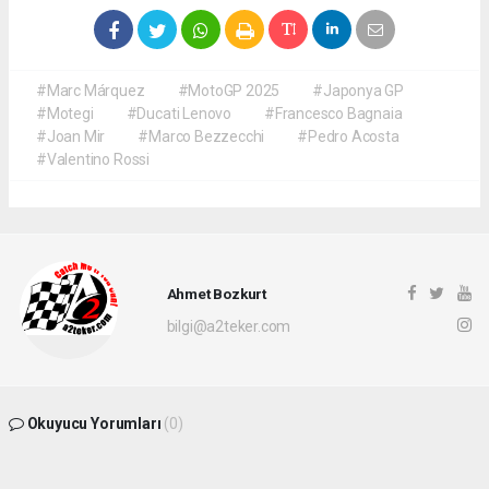
#Marc Márquez
#MotoGP 2025
#Japonya GP
#Motegi
#Ducati Lenovo
#Francesco Bagnaia
#Joan Mir
#Marco Bezzecchi
#Pedro Acosta
#Valentino Rossi
Ahmet Bozkurt
bilgi@a2teker.com
Okuyucu Yorumları
(0)