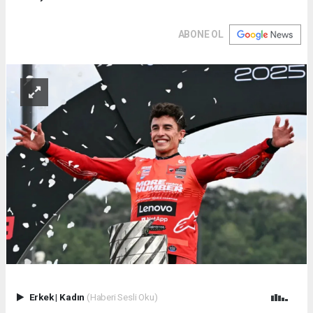
ABONE OL
Erkek
|
Kadın
(Haberi Sesli Oku)