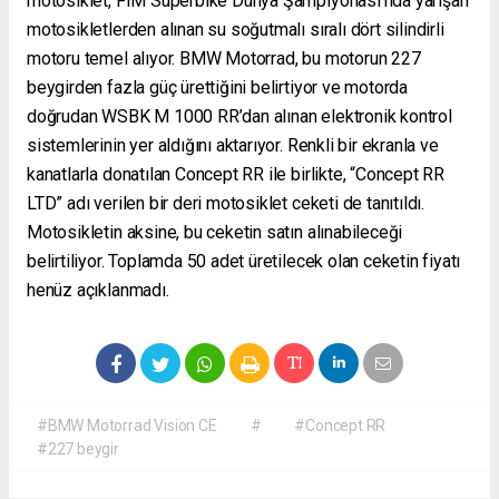
motosiklet, FIM Superbike Dünya Şampiyonası’nda yarışan
motosikletlerden alınan su soğutmalı sıralı dört silindirli
motoru temel alıyor. BMW Motorrad, bu motorun 227
beygirden fazla güç ürettiğini belirtiyor ve motorda
doğrudan WSBK M 1000 RR’dan alınan elektronik kontrol
sistemlerinin yer aldığını aktarıyor. Renkli bir ekranla ve
kanatlarla donatılan Concept RR ile birlikte, “Concept RR
LTD” adı verilen bir deri motosiklet ceketi de tanıtıldı.
Motosikletin aksine, bu ceketin satın alınabileceği
belirtiliyor. Toplamda 50 adet üretilecek olan ceketin fiyatı
henüz açıklanmadı.
#BMW Motorrad Vision CE
#
#Concept RR
#227 beygir