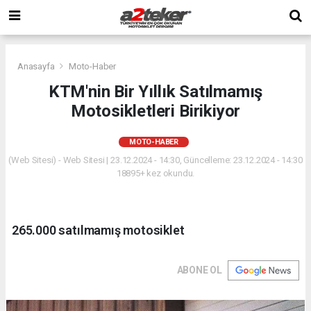
Anasayfa
Moto-Haber
KTM'nin Bir Yıllık Satılmamış
Motosikletleri Birikiyor
MOTO-HABER
(Web Sitesi) - Web Sitesi | 23.12.2024 - 14:30, Güncelleme: 23.12.2024 - 14:30
18895+ kez okundu.
265.000 satılmamış motosiklet
ABONE OL