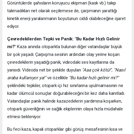
Görüntülerde şahısların koruyucu ekipman (kask vb.) takıp
takmadıkları net olarak seçilemese de, çarpmanın yarattığı
kinetik enerji yaralanmanın boyutunun ciddi olabileceğine işaret
ediyor.
Çevredekilerden Tepki ve Panik: "Bu Kadar Hızlı Gelinir
mi?"
Kaza anında otoparkta bulunan diğer vatandaşlar büyük
bir şok yaşadı. Çarpışma sesinin ardından olay yerine koşan
çevredekilerin yaşadığı panik, videodaki ses kayıtlarına da
yansıdı. Videoda net bir şekilde duyulan
"Aaa çok kötü!"
,
"Nasıl
araba kullanıyor ya!"
ve özellikle
"Bu kadar hızlı gelinir mi?"
şeklindeki tepkiler, otopark içi hız sınırlarına uyulmamasının ne
kadar ölümcül sonuçlar doğurabileceğini bir kez daha kanıtladı.
Vatandaşlar panik halinde kazazedelerin yardımına koşarken,
otopark güvenliğinin ve sağlık ekiplerinin olaya hızla müdahale
etmesi bekleniyor.
Bu feci kaza, kapalı otoparklar gibi görüş mesafesinin kısa ve