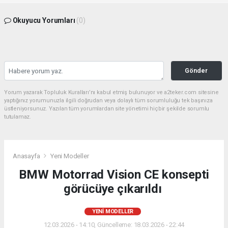
Okuyucu Yorumları
(0)
Gönder
Yorum yazarak Topluluk Kuralları’nı kabul etmiş bulunuyor ve a2teker.com sitesine
yaptığınız yorumunuzla ilgili doğrudan veya dolaylı tüm sorumluluğu tek başınıza
üstleniyorsunuz. Yazılan tüm yorumlardan site yönetimi hiçbir şekilde sorumlu
tutulamaz.
Anasayfa
Yeni Modeller
BMW Motorrad Vision CE konsepti
görücüye çıkarıldı
YENI MODELLER
12.03.2026 - 14:10, Güncelleme: 18.03.2026 - 22:44