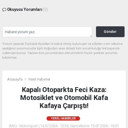
Okuyucu Yorumları
(0)
Gönder
Yorum yazarak Topluluk Kuralları’nı kabul etmiş bulunuyor ve a2teker.com sitesine
yaptığınız yorumunuzla ilgili doğrudan veya dolaylı tüm sorumluluğu tek başınıza
üstleniyorsunuz. Yazılan tüm yorumlardan site yönetimi hiçbir şekilde sorumlu
tutulamaz.
Anasayfa
Yerel Haberler
Kapalı Otoparkta Feci Kaza:
Motosiklet ve Otomobil Kafa
Kafaya Çarpıştı!
YEREL HABERLER
(MS) - Motorsport | 14.07.2026 - 12:33, Güncelleme: 15.07.2026 - 10:01