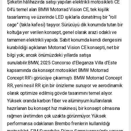
Şirketin hâlihazırda satışı yapılan elektrikli motosikleti CE
04’ü temel alan BMW Motorrad Vision CE, tek kişilik
tasarlanmış ve üzerinde LED ışıklarla donatılmış bir “roll
cage” (takla kafesi) taşıyor. Sürücüyü dik konumda tutan bir
koltuğa yer verilen konsept, genel olarak arazi odaklı ve
tamamen elektrikli yapıda. Sabit konumda kendi dengesini
kurabildiği açıklanan Motorrad Vision CE konsepti, net bir
bilgi yok; ancak önümüzdeki yıllarda satışa
sunulabilir.BMW, 2025 Concorso d’Eleganza Villa d’Este
kapsamında da konsept motosiklet BMW Motorrad
Concept RR’ı görücüye çıkarmıştı. BMW Motorrad Concept
RR, yeni nesil RR için bir önizleme sunuyor ve aerodinamik
olarak optimize edilmiş gövde tasarımını temel alıyor.
Yüksek oranda karbon fiber ve alüminyum kullanılarak
hazırlanan bu konsept hız makinesi, bir konsept olmasına
rağmen üretimden çok uzakta görünmüyor. Yüksek
performansa odaklanan Brembo frenlerin kullanıldığı