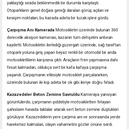
yaklaştığı sırada beklenmedik bir durumla karşılaştı.
Otoparkların genel doğası gereği daralan görüş açıları ve
kesişim noktaları, bu kazada adeta bir tuzak işlevi gördü.
Çarpışma Anı Kamerada
Motosikletin üzerinde bulunan 360
derecelik aksiyon kamerası, kazanın tüm dehşetini anbean
kaydetti. Motosikletin ilerlediği güzergah üzerinde, sağ taraftan
otopark yoluna giriş yapan beyaz renkli bir otomobil bir anda
motosikletlilerin karşısına çıktı. Araçların fren yapmasına dahi
fırsat kalmadan, oldukça sert bir kafa kafaya çarpışma
yaşandı. Çarpışmanın etkisiyle motosiklet parçalanırken,
üzerinde bulunan iki kişi adeta bir ok gibi ileriye doğru fırladı.
Kazazedeler Beton Zemine Savruldu
Kameraya yansıyan
görüntülerde, çarpmanın şiddetiyle motosikletten fırlayan
şahısların havada taklalar atarak sert beton zemine düştükleri
görülüyor. Kazazedelerin yere çarpma anı ve sonrasında yerde
hareketsiz kalmaları, olayın vahametini gözler önüne serdi.