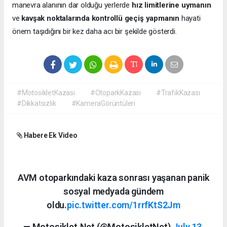
manevra alanının dar olduğu yerlerde
hız limitlerine uymanın
ve
kavşak noktalarında kontrollü geçiş yapmanın
hayati
önem taşıdığını bir kez daha acı bir şekilde gösterdi.
#MotosikletKazası
#OtoparkKazası
#TrafikKazası
#Dikkatsizlik
#KameraGörüntüleri
Habere Ek Video
AVM otoparkındaki kaza sonrası yaşanan panik
sosyal medyada gündem
oldu.
pic.twitter.com/1rrfKtS2Jm
— Motosiklet.Net (@MotosikletNet)
July 13,