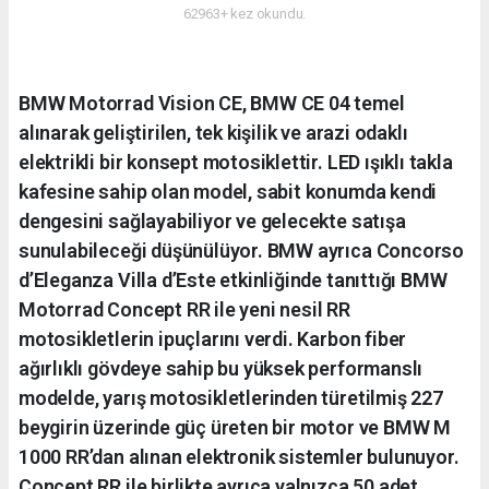
62963+ kez okundu.
BMW Motorrad Vision CE, BMW CE 04 temel
alınarak geliştirilen, tek kişilik ve arazi odaklı
elektrikli bir konsept motosiklettir. LED ışıklı takla
kafesine sahip olan model, sabit konumda kendi
dengesini sağlayabiliyor ve gelecekte satışa
sunulabileceği düşünülüyor. BMW ayrıca Concorso
d’Eleganza Villa d’Este etkinliğinde tanıttığı BMW
Motorrad Concept RR ile yeni nesil RR
motosikletlerin ipuçlarını verdi. Karbon fiber
ağırlıklı gövdeye sahip bu yüksek performanslı
modelde, yarış motosikletlerinden türetilmiş 227
beygirin üzerinde güç üreten bir motor ve BMW M
1000 RR’dan alınan elektronik sistemler bulunuyor.
Concept RR ile birlikte ayrıca yalnızca 50 adet