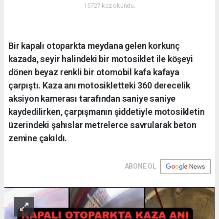
15727 kez okundu.
Bir kapalı otoparkta meydana gelen korkunç
kazada, seyir halindeki bir motosiklet ile köşeyi
dönen beyaz renkli bir otomobil kafa kafaya
çarpıştı. Kaza anı motosikletteki 360 derecelik
aksiyon kamerası tarafından saniye saniye
kaydedilirken, çarpışmanın şiddetiyle motosikletin
üzerindeki şahıslar metrelerce savrularak beton
zemine çakıldı.
ABONE OL