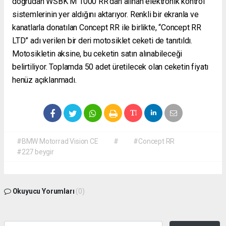
doğrudan WSBK M 1000 RR’dan alınan elektronik kontrol
sistemlerinin yer aldığını aktarıyor. Renkli bir ekranla ve
kanatlarla donatılan Concept RR ile birlikte, “Concept RR
LTD” adı verilen bir deri motosiklet ceketi de tanıtıldı.
Motosikletin aksine, bu ceketin satın alınabileceği
belirtiliyor. Toplamda 50 adet üretilecek olan ceketin fiyatı
henüz açıklanmadı.
#BMW Motorrad Vision CE
#
#Concept RR
#227 beygir
Okuyucu Yorumları
(0)