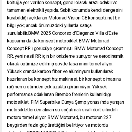
koltuğa yer verilen konsept, genel olarak arazi odaklı ve
tamamen elektrikli yapıda. Sabit konumda kendi dengesini
kurabildiği açıklanan Motorrad Vision CE konsepti, net bir
bilgi yok; ancak önümüzdeki yıllarda satışa
sunulabilir.BMW, 2025 Concorso d’Eleganza Villa d’Este
kapsamında da konsept motosiklet BMW Motorrad
Concept RR’ı görücüye çıkarmıştı. BMW Motorrad Concept
RR, yeni nesil RR için bir önizleme sunuyor ve aerodinamik
olarak optimize edilmiş gövde tasarımını temel alıyor.
Yüksek oranda karbon fiber ve alüminyum kullanılarak
hazırlanan bu konsept hız makinesi, bir konsept olmasına
rağmen üretimden çok uzakta görünmüyor. Yüksek
performansa odaklanan Brembo frenlerin kullanıldığı
motosiklet, FIM Superbike Dünya Şampiyonası’nda yarışan
motosikletlerden alınan su soğutmalı sıralı dört silindirli
motoru temel alıyor. BMW Motorrad, bu motorun 227
beygirden fazla güç ürettiğini belirtiyor ve motorda