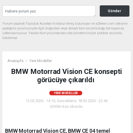
Gönder
Yorum yazarak Topluluk Kuralları’nı kabul etmiş bulunuyor ve a2teker.com sitesine
yaptığınız yorumunuzla ilgili doğrudan veya dolaylı tüm sorumluluğu tek başınıza
üstleniyorsunuz. Yazılan tüm yorumlardan site yönetimi hiçbir şekilde sorumlu
tutulamaz.
Anasayfa
Yeni Modeller
BMW Motorrad Vision CE konsepti
görücüye çıkarıldı
YENI MODELLER
12.03.2026 - 14:10, Güncelleme: 18.03.2026 - 22:44
62956+ kez okundu.
BMW Motorrad Vision CE, BMW CE 04 temel