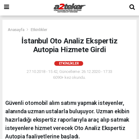
Anasayfa
Etkinlikler
İstanbul Oto Analiz Ekspertiz
Autopia Hizmete Girdi
ETKINLIKLER
27.10.2018 - 15:42, Güncelleme: 26.12.2020 - 17:33
6090+ kez okundu.
Güvenli otomobil alım satımı yapmak isteyenler,
alanında uzman ustalarla buluşuyor. Uzman ekibin
hazırladığı ekspertiz raporlarıyla araç alıp satmak
isteyenlere hizmet verecek Oto Analiz Ekspertiz
Autopia faaliyetlerine başladı.