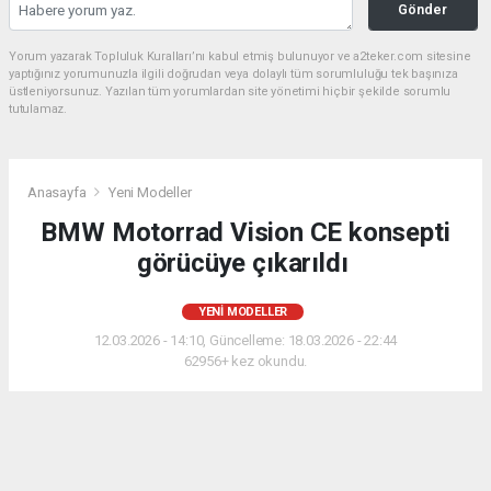
Gönder
Yorum yazarak Topluluk Kuralları’nı kabul etmiş bulunuyor ve a2teker.com sitesine
yaptığınız yorumunuzla ilgili doğrudan veya dolaylı tüm sorumluluğu tek başınıza
üstleniyorsunuz. Yazılan tüm yorumlardan site yönetimi hiçbir şekilde sorumlu
tutulamaz.
Anasayfa
Yeni Modeller
BMW Motorrad Vision CE konsepti
görücüye çıkarıldı
YENI MODELLER
12.03.2026 - 14:10, Güncelleme: 18.03.2026 - 22:44
62956+ kez okundu.
BMW Motorrad Vision CE, BMW CE 04 temel
alınarak geliştirilen, tek kişilik ve arazi odaklı