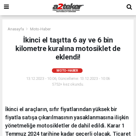
Anasayfa
Moto-Haber
İkinci el taşıtta 6 ay ve 6 bin
kilometre kuralına motosiklet de
eklendi!
MOTO-HABER
13.12.2023 - 10:06, Güncelleme: 13.12.2023 - 10:06
5752+ kez okundu.
İkinci el araçların, sıfır fiyatlarından yüksek bir
fiyatla satışa çıkarılmasının yasaklanmasına ilişkin
yönetmeliğe motosikletler de dahil edildi. Karar 1
Temmuz 2024 tarihine kadar geçerli olacak. Ticaret