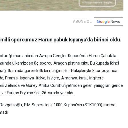
ABONE OL
 milli sporcumuz Harun çabuk İspanya’da birinci oldu.
fuoğlu’nun ardından Avrupa Gençler Kupası’nda Harun Çabuk’ta
ası’nda ülkemizden üç sporcu Aragon pistine çıktı. Bu kupada ikinci
lk sırada görerek ilk birinciliğini aldı. Rakipleriyle 8 tur boyunca
ansa, İspanya, İtalya, İsviçre, Almanya, İsrail, İngiltere,
eni Zelanda ve Güney Afrika Cumhuriyeti’nden gelen yarışçıları geride
 ve Furkan Eryılmaz'da 26. sırada yer aldı.
azgatlıoğlu, FIM Superstock 1000 Kupası'nın (STK1000) ısınma
madı.