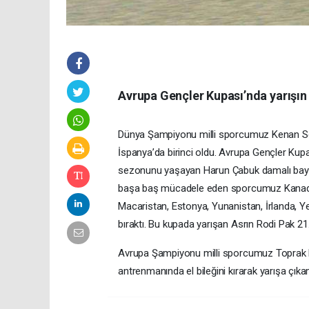
Avrupa Gençler Kupası’nda yarışın
Dünya Şampiyonu milli sporcumuz Kenan So
İspanya’da birinci oldu. Avrupa Gençler Kup
sezonunu yaşayan Harun Çabuk damalı bayrağı i
başa baş mücadele eden sporcumuz Kanada, Fr
Macaristan, Estonya, Yunanistan, İrlanda, Y
bıraktı. Bu kupada yarışan Asrın Rodi Pak 21.
Avrupa Şampiyonu milli sporcumuz Toprak R
antrenmanında el bileğini kırarak yarışa çıka