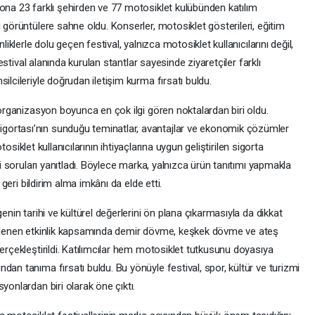
yona 23 farklı şehirden ve 77 motosiklet kulübünden katılım
 görüntülere sahne oldu. Konserler, motosiklet gösterileri, eğitim
liklerle dolu geçen festival, yalnızca motosiklet kullanıcılarını değil,
 Festival alanında kurulan stantlar sayesinde ziyaretçiler farklı
ilcileriyle doğrudan iletişim kurma fırsatı buldu.
, organizasyon boyunca en çok ilgi gören noktalardan biri oldu.
gortası’nın sunduğu teminatlar, avantajlar ve ekonomik çözümler
motosiklet kullanıcılarının ihtiyaçlarına uygun geliştirilen sigorta
ği soruları yanıtladı. Böylece marka, yalnızca ürün tanıtımı yapmakla
 geri bildirim alma imkânı da elde etti.
enin tarihi ve kültürel değerlerini ön plana çıkarmasıyla da dikkat
zenlenen etkinlik kapsamında demir dövme, keşkek dövme ve ateş
gerçekleştirildi. Katılımcılar hem motosiklet tutkusunu doyasıya
dan tanıma fırsatı buldu. Bu yönüyle festival, spor, kültür ve turizmi
yonlardan biri olarak öne çıktı.