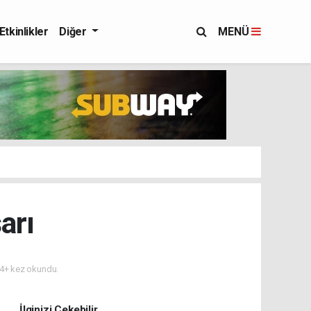
Etkinlikler
Diğer
MENÜ
arı
4+ kez okundu.
İlginizi Çekebilir