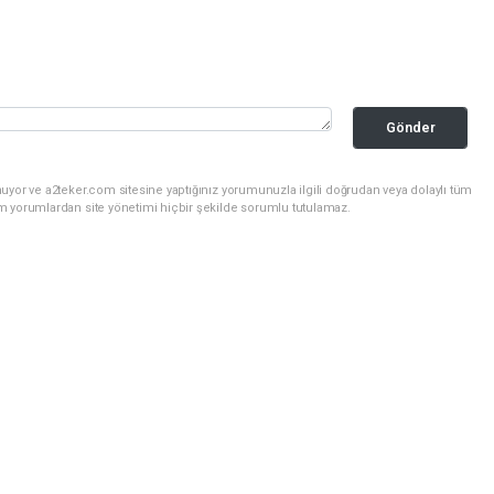
Gönder
uyor ve a2teker.com sitesine yaptığınız yorumunuzla ilgili doğrudan veya dolaylı tüm
m yorumlardan site yönetimi hiçbir şekilde sorumlu tutulamaz.