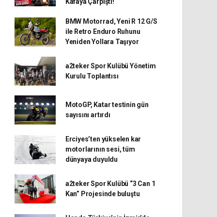
Kafaya Çarpıştı!
BMW Motorrad, Yeni R 12 G/S
ile Retro Enduro Ruhunu
Yeniden Yollara Taşıyor
a2teker Spor Kulübü Yönetim
Kurulu Toplantısı
MotoGP, Katar testinin gün
sayısını artırdı
Erciyes’ten yükselen kar
motorlarının sesi, tüm
dünyaya duyuldu
a2teker Spor Kulübü “3 Can 1
Kan” Projesinde buluştu