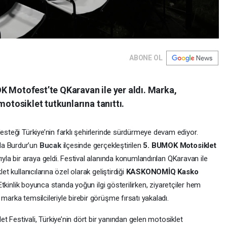
ABONE OL
K Motofest’te QKaravan ile yer aldı. Marka,
tosiklet tutkunlarına tanıttı.
desteği Türkiye’nin farklı şehirlerinde sürdürmeye devam ediyor.
da Burdur’un
Bucak
ilçesinde gerçekleştirilen
5. BUMOK Motosiklet
ıyla bir araya geldi. Festival alanında konumlandırılan QKaravan ile
et kullanıcılarına özel olarak geliştirdiği
KASKONOMİQ Kasko
. Etkinlik boyunca standa yoğun ilgi gösterilirken, ziyaretçiler hem
marka temsilcileriyle birebir görüşme fırsatı yakaladı.
 Festivali, Türkiye’nin dört bir yanından gelen motosiklet