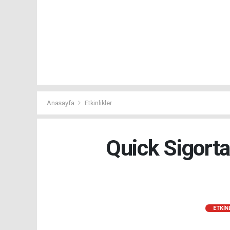
Anasayfa
Etkinlikler
Quick Sigort
ETKIN