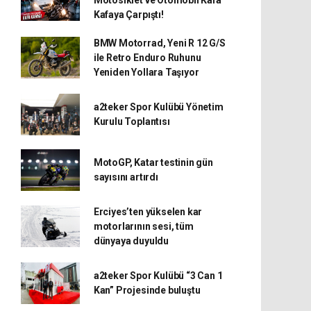
Kafaya Çarpıştı!
BMW Motorrad, Yeni R 12 G/S
ile Retro Enduro Ruhunu
Yeniden Yollara Taşıyor
a2teker Spor Kulübü Yönetim
Kurulu Toplantısı
MotoGP, Katar testinin gün
sayısını artırdı
Erciyes’ten yükselen kar
motorlarının sesi, tüm
dünyaya duyuldu
a2teker Spor Kulübü “3 Can 1
Kan” Projesinde buluştu