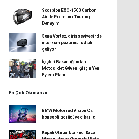
Scorpion EXO-1500 Carbon
Air ile Premium Touring
Deneyimi
Sena Vortex, giriş seviyesinde
interkom pazarına iddialı
geliyor
İçişleri Bakanlığı’ndan
Motosiklet Güvenliği İçin Yeni
Eylem Planı
En Çok Okunanlar
BMW Motorrad Vision CE
konsepti görücüye çıkarıldı
Kapalı Otoparkta Feci Kaza:
Motosiklet ve Otomobil Kafa