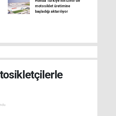
Honda Türkiye’nin İzmir’de
motosiklet üretimine
başladığı aktarılıyor
sikletçilerle
ndu.