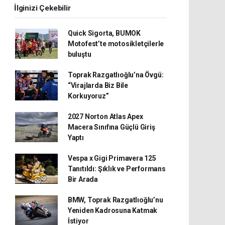
İlginizi Çekebilir
Quick Sigorta, BUMOK
Motofest’te motosikletçilerle
buluştu
Toprak Razgatlıoğlu’na Övgü:
“Virajlarda Biz Bile
Korkuyoruz”
2027 Norton Atlas Apex
Macera Sınıfına Güçlü Giriş
Yaptı
Vespa x Gigi Primavera 125
Tanıtıldı: Şıklık ve Performans
Bir Arada
BMW, Toprak Razgatlıoğlu’nu
Yeniden Kadrosuna Katmak
İstiyor