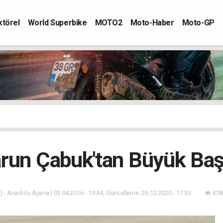
ktörel
World Superbike
MOTO2
Moto-Haber
Moto-GP
run Çabuk'tan Büyük Baş
 - Anadolu Ajansı | 03.04.2016 - 19:44, Güncelleme: 26.12.2020 - 17:33
478