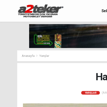
Se
Anasayfa
Yarışlar
Ha
(AA)
YARIŞLAR