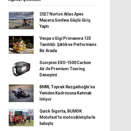
2027 Norton Atlas Apex
Macera Sınıfına Güçlü Giriş
Yaptı
Vespa x Gigi Primavera 125
Tanıtıldı: Şıklık ve Performans
Bir Arada
Scorpion EXO-1500 Carbon
Air ile Premium Touring
Deneyimi
BMW, Toprak Razgatlıoğlu’nu
Yeniden Kadrosuna Katmak
İstiyor
Quick Sigorta, BUMOK
Motofest’te motosikletçilerle
buluştu