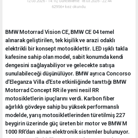
12.03.2026 - 14:10, Güncelleme: 18.03.2026 - 22:44
62956+ kez okundu.
BMW Motorrad Vision CE, BMW CE 04 temel
alınarak geliştirilen, tek kişilik ve arazi odaklı
elektrikli bir konsept motosiklettir. LED ışıklı takla
kafesine sahip olan model, sabit konumda kendi
dengesini sağlayabiliyor ve gelecekte satışa
sunulabileceği düşünülüyor. BMW ayrıca Concorso
d’Eleganza Villa d’Este etkinliğinde tanıttığı BMW
Motorrad Concept RR ile yeni nesil RR
motosikletlerin ipuçlarını verdi. Karbon fiber
ağırlıklı gövdeye sahip bu yüksek performanslı
modelde, yarış motosikletlerinden türetilmiş 227
beygirin üzerinde güç üreten bir motor ve BMW M
1000 RR’dan alınan elektronik sistemler bulunuyor.