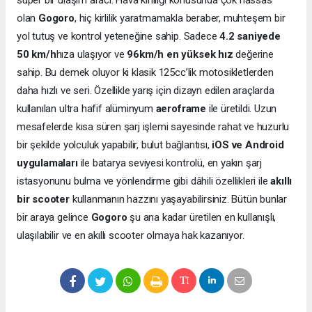
olan
Gogoro
, hiç kirlilik yaratmamakla beraber, muhteşem bir
yol tutuş ve kontrol yeteneğine sahip. Sadece
4.2 saniyede
50 km/h
hıza ulaşıyor ve
96km/h en yüksek hız
değerine
sahip. Bu demek oluyor ki klasik 125cc’lik motosikletlerden
daha hızlı ve seri. Özellikle yarış için dizayn edilen araçlarda
kullanılan ultra hafif alüminyum
aeroframe
ile üretildi. Uzun
mesafelerde kısa süren şarj işlemi sayesinde rahat ve huzurlu
bir şekilde yolculuk yapabilir, bulut bağlantısı,
iOS ve Android
uygulamaları
ile batarya seviyesi kontrolü, en yakın şarj
istasyonunu bulma ve yönlendirme gibi dâhili özellikleri ile
akıllı
bir scooter
kullanmanın hazzını yaşayabilirsiniz. Bütün bunlar
bir araya gelince
Gogoro
şu ana kadar üretilen en kullanışlı,
ulaşılabilir ve en akıllı scooter olmaya hak kazanıyor.