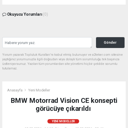
Okuyucu Yorumları
(0)
Gönder
Yorum yazarak Topluluk Kuralları’nı kabul etmiş bulunuyor ve a2teker.com sitesine
yaptığınız yorumunuzla ilgili doğrudan veya dolaylı tüm sorumluluğu tek başınıza
üstleniyorsunuz. Yazılan tüm yorumlardan site yönetimi hiçbir şekilde sorumlu
tutulamaz.
Anasayfa
Yeni Modeller
BMW Motorrad Vision CE konsepti
görücüye çıkarıldı
YENI MODELLER