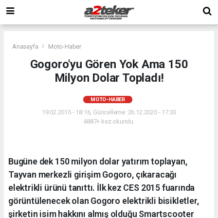
Anasayfa
Moto-Haber
Gogoro'yu Gören Yok Ama 150
Milyon Dolar Topladı!
MOTO-HABER
19.02.2015 - 18:16, Güncelleme: 26.12.2020 - 17:33
4887+ kez okundu.
Bugüne dek 150 milyon dolar yatırım toplayan,
Tayvan merkezli girişim Gogoro, çıkaracağı
elektrikli ürünü tanıttı. İlk kez CES 2015 fuarında
görüntülenecek olan Gogoro elektrikli bisikletler,
şirketin isim hakkını almış olduğu Smartscooter