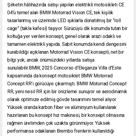
Şirketin hâlihazırda satışı yapılan elektrikli motosikleti CE
04’ü temel alan BMW Motorrad Vision CE, tek kişilik
tasarlanmış ve üzerinde LED ışıklarla donatılmış bir “roll
cage” (takla kafesi) taşıyor. Sürücüyü dik konumda tutan bir
koltuğa yer verilen konsept, genel olarak arazi odaklı ve
tamamen elektrikli yapıda. Sabit konumda kendi dengesini
kurabildiği açıklanan Motorrad Vision CE konsepti, net bir
bilgi yok; ancak önümüzdeki yıllarda satışa
sunulabilir.BMW, 2025 Concorso d’Eleganza Villa d’Este
kapsamında da konsept motosiklet BMW Motorrad
Concept RR’ı görücüye çıkarmıştı. BMW Motorrad Concept
RR, yeni nesil RR için bir önizleme sunuyor ve aerodinamik
olarak optimize edilmiş gövde tasarımını temel alıyor.
Yüksek oranda karbon fiber ve alüminyum kullanılarak
hazırlanan bu konsept hız makinesi, bir konsept olmasına
rağmen üretimden çok uzakta görünmüyor. Yüksek
performansa odaklanan Brembo frenlerin kullanıldığı