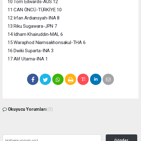
10 Tom Edwards-AUS 12
11 CAN ÖNCÜ-TÜRKİYE 10
12 Irfan Ardiansyah-INA 8
13 Riku Sugawara-JPN 7
14 Idham Khairuddin-MAL 6
15 Waraphod Niamsakhonsakul-THA 6
16 Dwiki Suparta-INA 3
17 Alif Utama-INA 1
Okuyucu Yorumları
(0)
Gönder