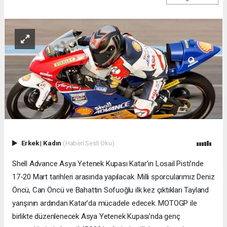
Erkek
|
Kadın
(Haberi Sesli Oku)
Shell Advance Asya Yetenek Kupası Katar’ın Losail Pisti’nde
17-20 Mart tarihleri arasında yapılacak. Milli sporcularımız Deniz
Öncü, Can Öncü ve Bahattin Sofuoğlu ilk kez çıktıkları Tayland
yarışının ardından Katar’da mücadele edecek. MOTOGP ile
birlikte düzenlenecek Asya Yetenek Kupası’nda genç