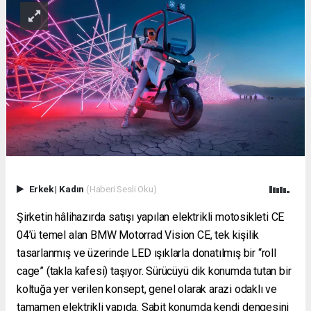
Erkek
|
Kadın
(Haberi Sesli Oku)
Şirketin hâlihazırda satışı yapılan elektrikli motosikleti CE
04’ü temel alan BMW Motorrad Vision CE, tek kişilik
tasarlanmış ve üzerinde LED ışıklarla donatılmış bir “roll
cage” (takla kafesi) taşıyor. Sürücüyü dik konumda tutan bir
koltuğa yer verilen konsept, genel olarak arazi odaklı ve
tamamen elektrikli yapıda. Sabit konumda kendi dengesini