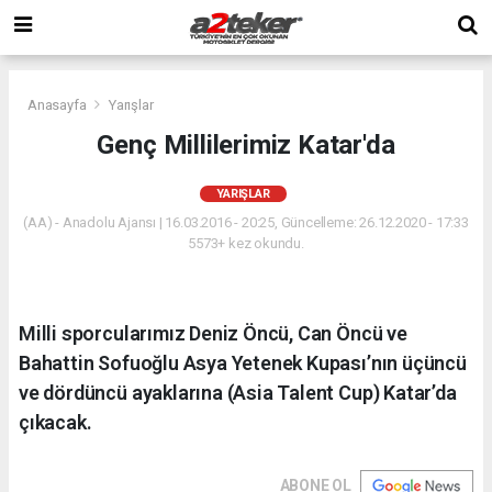
Anasayfa
Yarışlar
Genç Millilerimiz Katar'da
YARIŞLAR
(AA) - Anadolu Ajansı | 16.03.2016 - 20:25, Güncelleme: 26.12.2020 - 17:33
5573+ kez okundu.
Milli sporcularımız Deniz Öncü, Can Öncü ve
Bahattin Sofuoğlu Asya Yetenek Kupası’nın üçüncü
ve dördüncü ayaklarına (Asia Talent Cup) Katar’da
çıkacak.
ABONE OL