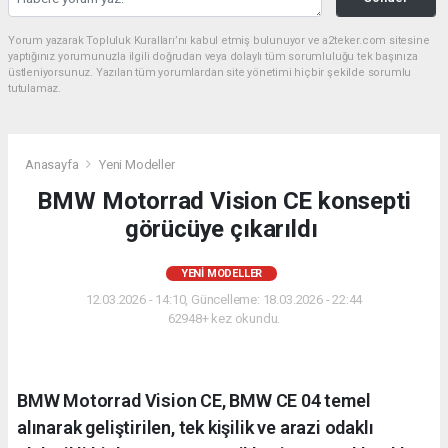
Yorum yazarak Topluluk Kuralları’nı kabul etmiş bulunuyor ve a2teker.com sitesine
yaptığınız yorumunuzla ilgili doğrudan veya dolaylı tüm sorumluluğu tek başınıza
üstleniyorsunuz. Yazılan tüm yorumlardan site yönetimi hiçbir şekilde sorumlu
tutulamaz.
Anasayfa
Yeni Modeller
BMW Motorrad Vision CE konsepti
görücüye çıkarıldı
YENI MODELLER
12.03.2026 - 14:10, Güncelleme: 18.03.2026 - 22:44
62948+ kez okundu.
BMW Motorrad Vision CE, BMW CE 04 temel
alınarak geliştirilen, tek kişilik ve arazi odaklı