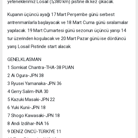
yeteneklerimiz Losail (5,380 km) pistine ilk kez çıkacak.
Kupanın üçüncü ayağı 17 Mart Perşembe günü serbest
antrenmanlarla başlayacak ve 18 Mart Cuma günü sıralamalar
yapılacak. 19 Mart Cumartesi günü sezonun üçüncü yarışı 14
tur üzerinden koşulacak ve 20 Mart Pazar günü ise dördüncü
yarış Losail Pistinde start alacak.
GENELKLASMAN
1 Somkiat Chantra-THA-38 PUAN
2 Ai Ogura-JPN 38
3 Ryusei Yamanaka-JPN 36
4 Gerry Salim-INA 30
5 Kazuki Masaki-JPN 22
6 Yuki Kunii-JPN 18
7 Shogo Kawasaki-JPN 18
8 Andi Izdihar-INA 16
9 DENİZ ÖNCÜ-TÜRKİYE 11