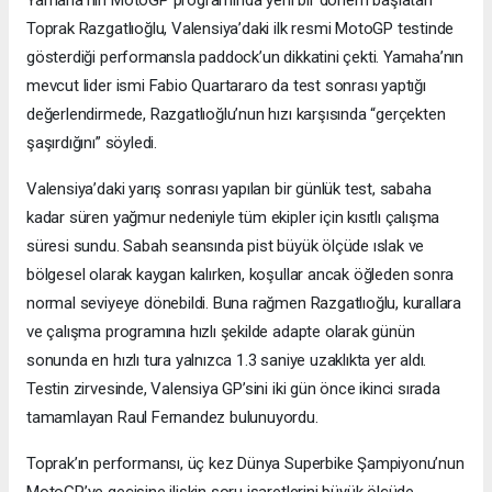
Yamaha’nın MotoGP programında yeni bir dönem başlatan
Toprak Razgatlıoğlu, Valensiya’daki ilk resmi MotoGP testinde
gösterdiği performansla paddock’un dikkatini çekti. Yamaha’nın
mevcut lider ismi Fabio Quartararo da test sonrası yaptığı
değerlendirmede, Razgatlıoğlu’nun hızı karşısında “gerçekten
şaşırdığını” söyledi.
Valensiya’daki yarış sonrası yapılan bir günlük test, sabaha
kadar süren yağmur nedeniyle tüm ekipler için kısıtlı çalışma
süresi sundu. Sabah seansında pist büyük ölçüde ıslak ve
bölgesel olarak kaygan kalırken, koşullar ancak öğleden sonra
normal seviyeye dönebildi. Buna rağmen Razgatlıoğlu, kurallara
ve çalışma programına hızlı şekilde adapte olarak günün
sonunda en hızlı tura yalnızca 1.3 saniye uzaklıkta yer aldı.
Testin zirvesinde, Valensiya GP’sini iki gün önce ikinci sırada
tamamlayan Raul Fernandez bulunuyordu.
Toprak’ın performansı, üç kez Dünya Superbike Şampiyonu’nun