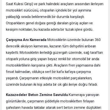
Saat Kulesi Girişi) ve park halindeki araçların arasından ilerleyen
motosiklet sürücüsü, otoparkın içindeki bir yol ayrımına
yaklaştığı sırada beklenmedik bir durumla karşılaştı.
Otoparkların genel doğası gereği daralan görüş açıları ve
kesişim noktaları, bu kazada adeta bir tuzak işlevi gördü.
Çarpışma Anı Kamerada
Motosikletin üzerinde bulunan 360
derecelik aksiyon kamerası, kazanın tüm dehşetini anbean
kaydetti. Motosikletin ilerlediği güzergah üzerinde, sağ taraftan
otopark yoluna giriş yapan beyaz renkli bir otomobil bir anda
motosikletlilerin karşısına çıktı. Araçların fren yapmasına dahi
fırsat kalmadan, oldukça sert bir kafa kafaya çarpışma
yaşandı. Çarpışmanın etkisiyle motosiklet parçalanırken,
üzerinde bulunan iki kişi adeta bir ok gibi ileriye doğru fırladı.
Kazazedeler Beton Zemine Savruldu
Kameraya yansıyan
görüntülerde, çarpmanın şiddetiyle motosikletten fırlayan
şahısların havada taklalar atarak sert beton zemine düştükleri