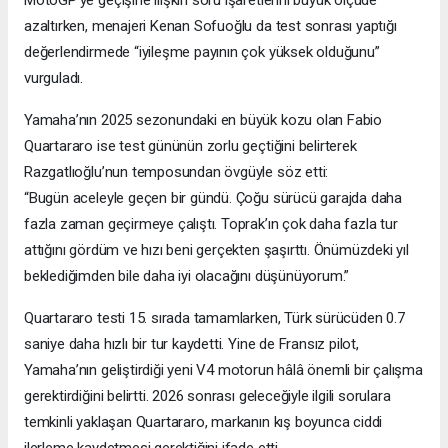
MotoGP’ye geçişine ilişkin soru işaretlerini büyük ölçüde
azaltırken, menajeri Kenan Sofuoğlu da test sonrası yaptığı
değerlendirmede “iyileşme payının çok yüksek olduğunu”
vurguladı.
Yamaha’nın 2025 sezonundaki en büyük kozu olan Fabio
Quartararo ise test gününün zorlu geçtiğini belirterek
Razgatlıoğlu’nun temposundan övgüyle söz etti:
“Bugün aceleyle geçen bir gündü. Çoğu sürücü garajda daha
fazla zaman geçirmeye çalıştı. Toprak’ın çok daha fazla tur
attığını gördüm ve hızı beni gerçekten şaşırttı. Önümüzdeki yıl
beklediğimden bile daha iyi olacağını düşünüyorum.”
Quartararo testi 15. sırada tamamlarken, Türk sürücüden 0.7
saniye daha hızlı bir tur kaydetti. Yine de Fransız pilot,
Yamaha’nın geliştirdiği yeni V4 motorun hâlâ önemli bir çalışma
gerektirdiğini belirtti. 2026 sonrası geleceğiyle ilgili sorulara
temkinli yaklaşan Quartararo, markanın kış boyunca ciddi