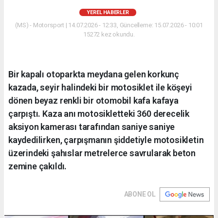
YEREL HABERLER
(MS) - Motorsport | 14.07.2026 - 12:33, Güncelleme: 15.07.2026 - 10:01
15272 kez okundu.
Bir kapalı otoparkta meydana gelen korkunç
kazada, seyir halindeki bir motosiklet ile köşeyi
dönen beyaz renkli bir otomobil kafa kafaya
çarpıştı. Kaza anı motosikletteki 360 derecelik
aksiyon kamerası tarafından saniye saniye
kaydedilirken, çarpışmanın şiddetiyle motosikletin
üzerindeki şahıslar metrelerce savrularak beton
zemine çakıldı.
ABONE OL