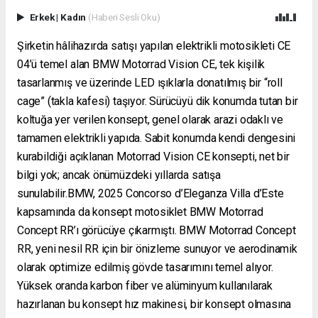
Erkek
|
Kadın
(Haberi Sesli Oku)
Şirketin hâlihazırda satışı yapılan elektrikli motosikleti CE
04’ü temel alan BMW Motorrad Vision CE, tek kişilik
tasarlanmış ve üzerinde LED ışıklarla donatılmış bir “roll
cage” (takla kafesi) taşıyor. Sürücüyü dik konumda tutan bir
koltuğa yer verilen konsept, genel olarak arazi odaklı ve
tamamen elektrikli yapıda. Sabit konumda kendi dengesini
kurabildiği açıklanan Motorrad Vision CE konsepti, net bir
bilgi yok; ancak önümüzdeki yıllarda satışa
sunulabilir.BMW, 2025 Concorso d’Eleganza Villa d’Este
kapsamında da konsept motosiklet BMW Motorrad
Concept RR’ı görücüye çıkarmıştı. BMW Motorrad Concept
RR, yeni nesil RR için bir önizleme sunuyor ve aerodinamik
olarak optimize edilmiş gövde tasarımını temel alıyor.
Yüksek oranda karbon fiber ve alüminyum kullanılarak
hazırlanan bu konsept hız makinesi, bir konsept olmasına