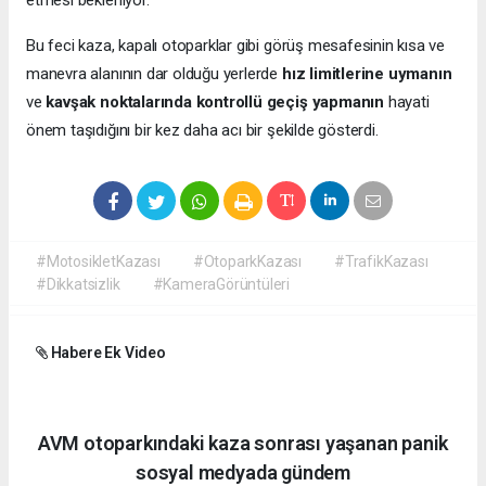
Bu feci kaza, kapalı otoparklar gibi görüş mesafesinin kısa ve
manevra alanının dar olduğu yerlerde
hız limitlerine uymanın
ve
kavşak noktalarında kontrollü geçiş yapmanın
hayati
önem taşıdığını bir kez daha acı bir şekilde gösterdi.
#MotosikletKazası
#OtoparkKazası
#TrafikKazası
#Dikkatsizlik
#KameraGörüntüleri
Habere Ek Video
AVM otoparkındaki kaza sonrası yaşanan panik
sosyal medyada gündem