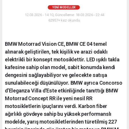
YENI MODELLER
12.03.2026 - 14:10, Güncelleme: 18.03.2026 - 22:44
62957+ kez okundu.
BMW Motorrad Vision CE, BMW CE 04 temel
alınarak geliştirilen, tek kişilik ve arazi odaklı
elektrikli bir konsept motosiklettir. LED ışıklı takla
kafesine sahip olan model, sabit konumda kendi
dengesini sağlayabiliyor ve gelecekte satışa
sunulabileceği düşünülüyor. BMW ayrıca Concorso
d’Eleganza Villa d’Este etkinliğinde tanıttığı BMW
Motorrad Concept RR ile yeni nesil RR
motosikletlerin ipuçlarını verdi. Karbon fiber
ağırlıklı gövdeye sahip bu yüksek performanslı
modelde, yarış motosikletlerinden türetilmiş 227