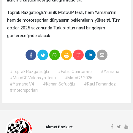
ilerleme kaydetmesi gerektiğini ifade etti.
Toprak Razgatlıoğlu’nun ilk MotoGP testi, hem Yamaha’nın
hem de motorsporları dünyasının beklentilerini yükseltti. Tüm
gözler, 2025 sezonunda Türk pilotun nasıl bir gelişim
göstereceğinde olacak.
#Toprak Razgatlıoğlu
#Fabio Quartararo
#Yamaha
#MotoGP Valensiya Testi
#MotoGP 2026
#Yamaha V4
#Kenan Sofuoğlu
#Raul Fernandez
#motorsporları
Ahmet Bozkurt