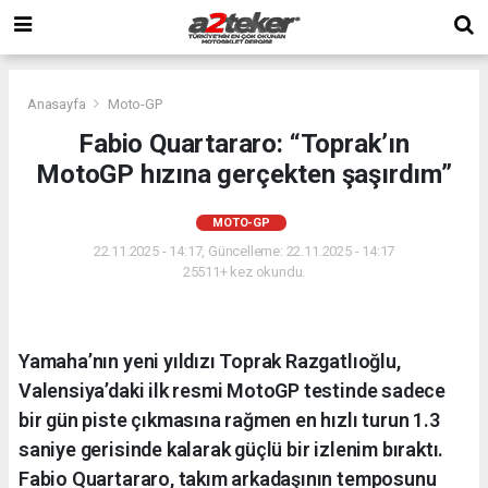
Anasayfa
Moto-GP
Fabio Quartararo: “Toprak’ın
MotoGP hızına gerçekten şaşırdım”
MOTO-GP
22.11.2025 - 14:17, Güncelleme: 22.11.2025 - 14:17
25511+ kez okundu.
Yamaha’nın yeni yıldızı Toprak Razgatlıoğlu,
Valensiya’daki ilk resmi MotoGP testinde sadece
bir gün piste çıkmasına rağmen en hızlı turun 1.3
saniye gerisinde kalarak güçlü bir izlenim bıraktı.
Fabio Quartararo, takım arkadaşının temposunu