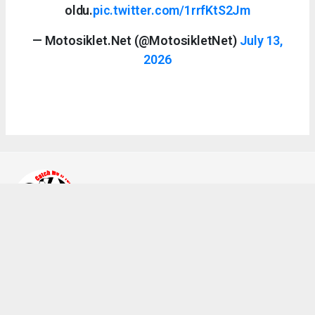
oldu.
pic.twitter.com/1rrfKtS2Jm
— Motosiklet.Net (@MotosikletNet)
July 13,
2026
Ahmet Bozkurt
bilgi@a2teker.com
Okuyucu Yorumları
(0)