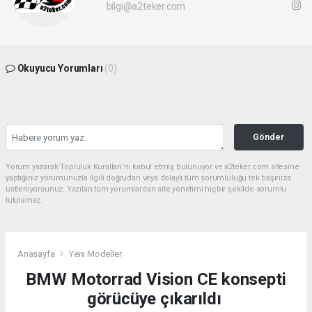
bilgi@a2teker.com
Okuyucu Yorumları
(0)
Gönder
Yorum yazarak Topluluk Kuralları’nı kabul etmiş bulunuyor ve a2teker.com sitesine
yaptığınız yorumunuzla ilgili doğrudan veya dolaylı tüm sorumluluğu tek başınıza
üstleniyorsunuz. Yazılan tüm yorumlardan site yönetimi hiçbir şekilde sorumlu
tutulamaz.
Anasayfa
Yeni Modeller
BMW Motorrad Vision CE konsepti
görücüye çıkarıldı