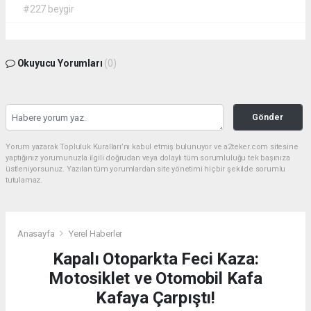
#227 beygir
Okuyucu Yorumları
(0)
Gönder
Yorum yazarak Topluluk Kuralları’nı kabul etmiş bulunuyor ve a2teker.com sitesine
yaptığınız yorumunuzla ilgili doğrudan veya dolaylı tüm sorumluluğu tek başınıza
üstleniyorsunuz. Yazılan tüm yorumlardan site yönetimi hiçbir şekilde sorumlu
tutulamaz.
Anasayfa
Yerel Haberler
Kapalı Otoparkta Feci Kaza:
Motosiklet ve Otomobil Kafa
Kafaya Çarpıştı!