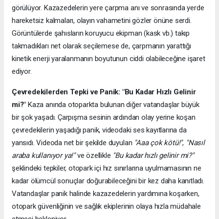
görülüyor. Kazazedelerin yere çarpma anı ve sonrasında yerde
hareketsiz kalmaları, olayın vahametini gözler önüne serdi.
Görüntülerde şahısların koruyucu ekipman (kask vb.) takıp
takmadıkları net olarak seçilemese de, çarpmanın yarattığı
kinetik enerji yaralanmanın boyutunun ciddi olabileceğine işaret
ediyor.
Çevredekilerden Tepki ve Panik: "Bu Kadar Hızlı Gelinir
mi?"
Kaza anında otoparkta bulunan diğer vatandaşlar büyük
bir şok yaşadı. Çarpışma sesinin ardından olay yerine koşan
çevredekilerin yaşadığı panik, videodaki ses kayıtlarına da
yansıdı. Videoda net bir şekilde duyulan
"Aaa çok kötü!"
,
"Nasıl
araba kullanıyor ya!"
ve özellikle
"Bu kadar hızlı gelinir mi?"
şeklindeki tepkiler, otopark içi hız sınırlarına uyulmamasının ne
kadar ölümcül sonuçlar doğurabileceğini bir kez daha kanıtladı.
Vatandaşlar panik halinde kazazedelerin yardımına koşarken,
otopark güvenliğinin ve sağlık ekiplerinin olaya hızla müdahale
etmesi bekleniyor.