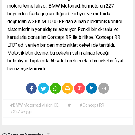
motoru temel alıyor. BMW Motorrad, bu motorun 227
beygirden fazla güç ürettiğini belirtiyor ve motorda
doğrudan WSBK M 1000 RR’dan alınan elektronik kontrol
sistemlerinin yer aldığını aktarıyor. Renkli bir ekranla ve
kanatlarla donatılan Concept RR ile birlikte, “Concept RR
LTD” adı verilen bir deri motosiklet ceketi de tanıtıldı.
Motosikletin aksine, bu ceketin satın alınabileceği
belirtiliyor. Toplamda 50 adet üretilecek olan ceketin fiyatı
henüz açıklanmadı.
#BMW Motorrad Vision CE
#
#Concept RR
#227 beygir
Okuyucu Yorumları
(0)