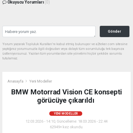
Okuyucu Yorumları
(0)
Gönder
Yorum yazarak Topluluk Kuralları’nı kabul etmiş bulunuyor ve a2teker.com sitesine
yaptığınız yorumunuzla ilgili doğrudan veya dolaylı tüm sorumluluğu tek başınıza
üstleniyorsunuz. Yazılan tüm yorumlardan site yönetimi hiçbir şekilde sorumlu
tutulamaz.
Anasayfa
Yeni Modeller
BMW Motorrad Vision CE konsepti
görücüye çıkarıldı
YENI MODELLER
12.03.2026 - 14:10, Güncelleme: 18.03.2026 - 22:44
62949+ kez okundu.