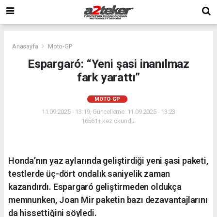
Anasayfa
Moto-GP
Espargaró: “Yeni şasi inanılmaz
fark yarattı”
MOTO-GP
11.09.2025 - 13:19, Güncelleme: 11.09.2025 - 13:23
16561+ kez okundu.
Honda’nın yaz aylarında geliştirdiği yeni şasi paketi,
testlerde üç-dört ondalık saniyelik zaman
kazandırdı. Espargaró geliştirmeden oldukça
memnunken, Joan Mir paketin bazı dezavantajlarını
da hissettiğini söyledi.