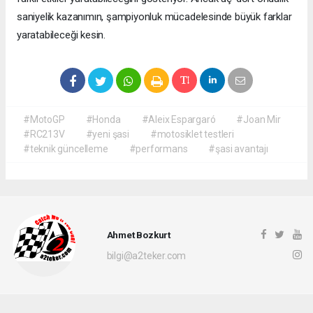
saniyelik kazanımın, şampiyonluk mücadelesinde büyük farklar
yaratabileceği kesin.
#MotoGP
#Honda
#Aleix Espargaró
#Joan Mir
#RC213V
#yeni şasi
#motosiklet testleri
#teknik güncelleme
#performans
#şasi avantajı
Ahmet Bozkurt
bilgi@a2teker.com