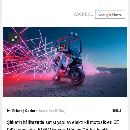
ABONE OL
Erkek
|
Kadın
(Haberi Sesli Oku)
Şirketin hâlihazırda satışı yapılan elektrikli motosikleti CE
04’ü temel alan BMW Motorrad Vision CE, tek kişilik