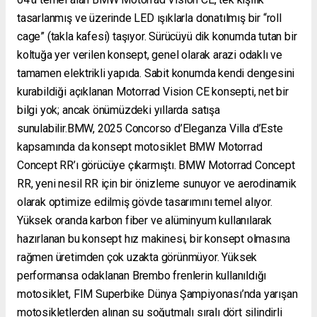
tasarlanmış ve üzerinde LED ışıklarla donatılmış bir “roll
cage” (takla kafesi) taşıyor. Sürücüyü dik konumda tutan bir
koltuğa yer verilen konsept, genel olarak arazi odaklı ve
tamamen elektrikli yapıda. Sabit konumda kendi dengesini
kurabildiği açıklanan Motorrad Vision CE konsepti, net bir
bilgi yok; ancak önümüzdeki yıllarda satışa
sunulabilir.BMW, 2025 Concorso d’Eleganza Villa d’Este
kapsamında da konsept motosiklet BMW Motorrad
Concept RR’ı görücüye çıkarmıştı. BMW Motorrad Concept
RR, yeni nesil RR için bir önizleme sunuyor ve aerodinamik
olarak optimize edilmiş gövde tasarımını temel alıyor.
Yüksek oranda karbon fiber ve alüminyum kullanılarak
hazırlanan bu konsept hız makinesi, bir konsept olmasına
rağmen üretimden çok uzakta görünmüyor. Yüksek
performansa odaklanan Brembo frenlerin kullanıldığı
motosiklet, FIM Superbike Dünya Şampiyonası’nda yarışan
motosikletlerden alınan su soğutmalı sıralı dört silindirli