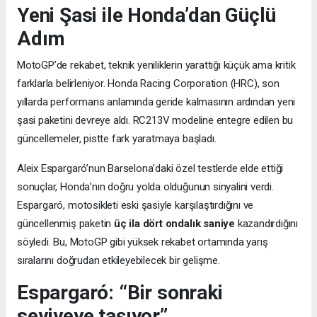
Yeni Şasi ile Honda’dan Güçlü
Adım
MotoGP’de rekabet, teknik yeniliklerin yarattığı küçük ama kritik
farklarla belirleniyor. Honda Racing Corporation (HRC), son
yıllarda performans anlamında geride kalmasının ardından yeni
şasi paketini devreye aldı. RC213V modeline entegre edilen bu
güncellemeler, pistte fark yaratmaya başladı.
Aleix Espargaró’nun Barselona’daki özel testlerde elde ettiği
sonuçlar, Honda’nın doğru yolda olduğunun sinyalini verdi.
Espargaró, motosikleti eski şasiyle karşılaştırdığını ve
güncellenmiş paketin
üç ila dört ondalık saniye
kazandırdığını
söyledi. Bu, MotoGP gibi yüksek rekabet ortamında yarış
sıralarını doğrudan etkileyebilecek bir gelişme.
Espargaró: “Bir sonraki
seviyeye taşıyor”