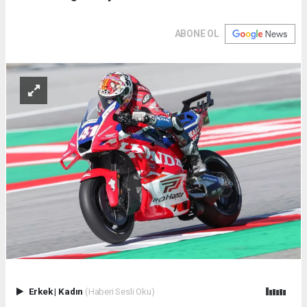
ABONE OL
Erkek
|
Kadın
(Haberi Sesli Oku)