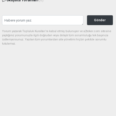
Gönder
Yorum yazarak Topluluk Kuralları’nı kabul etmiş bulunuyor ve a2teker.com sitesine
yaptığınız yorumunuzla ilgili doğrudan veya dolaylı tüm sorumluluğu tek başınıza
üstleniyorsunuz. Yazılan tüm yorumlardan site yönetimi hiçbir şekilde sorumlu
tutulamaz.
Anasayfa
Yerel Haberler
Kapalı Otoparkta Feci Kaza:
Motosiklet ve Otomobil Kafa
Kafaya Çarpıştı!
YEREL HABERLER
(MS) - Motorsport | 14.07.2026 - 12:33, Güncelleme: 15.07.2026 - 10:01
14333 kez okundu.