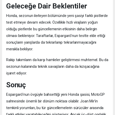
Geleceğe Dair Beklentiler
Honda, sezonun ilerleyen bölümünde yeni şasiyi farklı pistlerde
test etmeye devam edecek. Özellikle hızlı virajların yoğun
olduğu pistlerde bu güncellemenin etkisinin daha belirgin
olması bekleniyor. Taraftarlar, Espargaró’nun testte elde ettiği
sonuçların yarışlarda da tekrarlanıp tekrarlanmayacağını
merakla bekliyor.
Rakip takımların da karşı hamleler geliştirmesi muhtemel. Bu da
sezonun kalanında teknik savaşların daha da kızışacağına
işaret ediyor.
Sonuç
Espargaró’nun övgüyle bahsettiği yeni Honda şasisi, MotoGP
sahnesinde önemli bir dönüm noktası olabilir. Joan Mir’in
temkinli yorumları, bu tür güncellemelerin sürücüler arasında
farklı etkiler yaratabileceğini gösteriyor. Ancak üç-dört ondalık