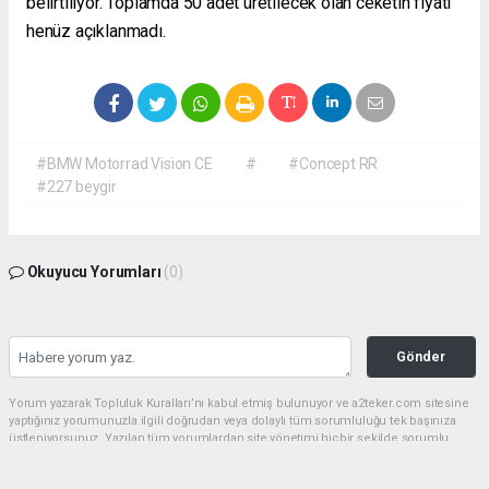
belirtiliyor. Toplamda 50 adet üretilecek olan ceketin fiyatı
henüz açıklanmadı.
#BMW Motorrad Vision CE
#
#Concept RR
#227 beygir
Okuyucu Yorumları
(0)
Gönder
Yorum yazarak Topluluk Kuralları’nı kabul etmiş bulunuyor ve a2teker.com sitesine
yaptığınız yorumunuzla ilgili doğrudan veya dolaylı tüm sorumluluğu tek başınıza
üstleniyorsunuz. Yazılan tüm yorumlardan site yönetimi hiçbir şekilde sorumlu
tutulamaz.