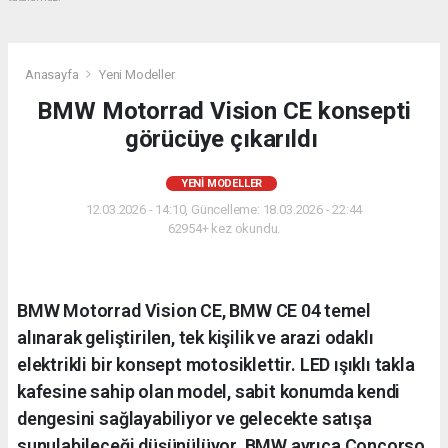
Anasayfa
Yeni Modeller
BMW Motorrad Vision CE konsepti
görücüye çıkarıldı
YENI MODELLER
12.03.2026 - 14:10, Güncelleme: 18.03.2026 - 22:44
62954+ kez okundu.
BMW Motorrad Vision CE, BMW CE 04 temel
alınarak geliştirilen, tek kişilik ve arazi odaklı
elektrikli bir konsept motosiklettir. LED ışıklı takla
kafesine sahip olan model, sabit konumda kendi
dengesini sağlayabiliyor ve gelecekte satışa
sunulabileceği düşünülüyor. BMW ayrıca Concorso