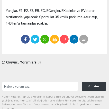
Yarışlar; E1, E2, E3, EB, EC, EGençler, EKadınlar ve EVeteran
sınıflarında yapılacak. Sporcular 35 km’lik parkurda 4 tur atıp,
140 km’yi tamamlayacaklar.
Okuyucu Yorumları
(0)
Gönder
Yorum yazarak Topluluk Kuralları’nı kabul etmiş bulunuyor ve a2teker.com sitesine
yaptığınız yorumunuzla ilgili doğrudan veya dolaylı tüm sorumluluğu tek başınıza
üstleniyorsunuz. Yazılan tüm yorumlardan site yönetimi hiçbir şekilde sorumlu
tutulamaz.