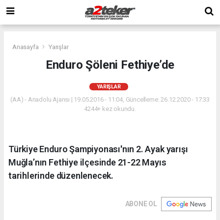
Anasayfa
Yarışlar
Enduro Şöleni Fethiye’de
YARIŞLAR
(AA) - Anadolu Ajansı | 19.05.2016 - 11:04, Güncelleme: 26.12.2020 - 17:33
4244+ kez okundu.
Türkiye Enduro Şampiyonası'nın 2. Ayak yarışı
Muğla’nın Fethiye ilçesinde 21-22 Mayıs
tarihlerinde düzenlenecek.
ABONE OL