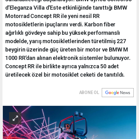
d’Eleganza Villa d’Este etkinliğinde tanıttığı BMW
Motorrad Concept RR ile yeni nesil RR
motosikletlerin ipuçlarını verdi. Karbon fiber
ağırlıklı gövdeye sahip bu yüksek performanslı
modelde, yarış motosikletlerinden türetilmiş 227
beygirin üzerinde güç üreten bir motor ve BMW M
1000 RR’dan alınan elektronik sistemler bulunuyor.
Concept RR ile birlikte ayrıca yalnızca 50 adet
üretilecek özel bir motosiklet ceketi de tanıtıldı.
ABONE OL