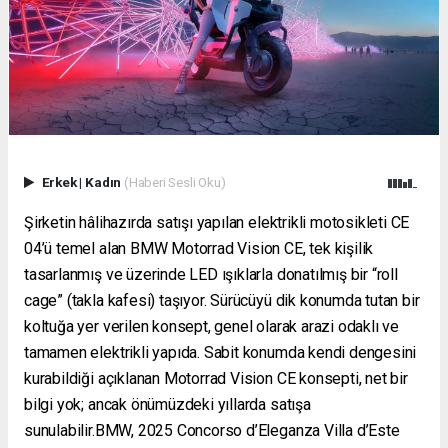
Erkek
|
Kadın
(Haberi Sesli Oku)
Şirketin hâlihazırda satışı yapılan elektrikli motosikleti CE
04’ü temel alan BMW Motorrad Vision CE, tek kişilik
tasarlanmış ve üzerinde LED ışıklarla donatılmış bir “roll
cage” (takla kafesi) taşıyor. Sürücüyü dik konumda tutan bir
koltuğa yer verilen konsept, genel olarak arazi odaklı ve
tamamen elektrikli yapıda. Sabit konumda kendi dengesini
kurabildiği açıklanan Motorrad Vision CE konsepti, net bir
bilgi yok; ancak önümüzdeki yıllarda satışa
sunulabilir.BMW, 2025 Concorso d’Eleganza Villa d’Este