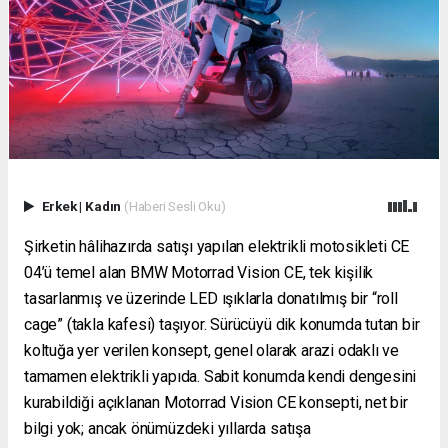
Erkek
|
Kadın
(Haberi Sesli Oku)
Şirketin hâlihazırda satışı yapılan elektrikli motosikleti CE
04’ü temel alan BMW Motorrad Vision CE, tek kişilik
tasarlanmış ve üzerinde LED ışıklarla donatılmış bir “roll
cage” (takla kafesi) taşıyor. Sürücüyü dik konumda tutan bir
koltuğa yer verilen konsept, genel olarak arazi odaklı ve
tamamen elektrikli yapıda. Sabit konumda kendi dengesini
kurabildiği açıklanan Motorrad Vision CE konsepti, net bir
bilgi yok; ancak önümüzdeki yıllarda satışa