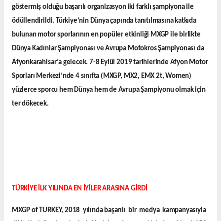
göstermiş olduğu başarılı organizasyon iki farklı şampiyona ile
ödüllendirildi. Türkiye’nin Dünya çapında tanıtılmasına katkıda
bulunan motor sporlarının en popüler etkinliği MXGP ile birlikte
Dünya Kadınlar Şampiyonası ve Avrupa Motokros Şampiyonası da
Afyonkarahisar’a gelecek. 7-8 Eylül 2019 tarihlerinde Afyon Motor
Sporları Merkezi’nde 4 sınıfta (MXGP, MX2, EMX 2t, Women)
yüzlerce sporcu hem Dünya hem de Avrupa Şampiyonu olmak için
ter dökecek.
TÜRKİYE İLK YILINDA EN İYİLER ARASINA GİRDİ
MXGP of TURKEY, 2018 yılında başarılı bir medya kampanyasıyla