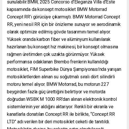
sunulabilir.BMW, 2025 Concorso d’Eleganza Villa d’Este
kapsamında da konsept motosiklet BMW Motorrad
Concept RR’ı görücüye çıkarmıştı. BMW Motorrad Concept
RR, yeni nesil RR için bir önizleme sunuyor ve aerodinamik
olarak optimize edilmiş gövde tasarımını temel alıyor.
Yüksek oranda karbon fiber ve alüminyum kullanılarak
hazırlanan bu konsept hız makinesi, bir konsept olmasına
rağmen üretimden çok uzakta görünmüyor. Yüksek
performansa odaklanan Brembo frenlerin kullanıldığı
motosiklet, FIM Superbike Dünya Şampiyonası’nda yarışan
motosikletlerden alınan su soğutmalı sıralı dört silindirli
motoru temel alıyor. BMW Motorrad, bu motorun 227
beygirden fazla güç ürettiğini belirtiyor ve motorda
doğrudan WSBK M 1000 RR’dan alınan elektronik kontrol
sistemlerinin yer aldığını aktarıyor. Renkli bir ekranla ve
kanatlarla donatılan Concept RR ile birlikte, “Concept RR
LTD” adı verilen bir deri motosiklet ceketi de tanıtıldı.