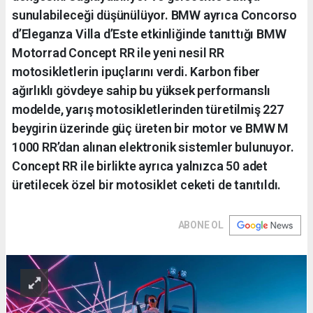
sunulabileceği düşünülüyor. BMW ayrıca Concorso
d’Eleganza Villa d’Este etkinliğinde tanıttığı BMW
Motorrad Concept RR ile yeni nesil RR
motosikletlerin ipuçlarını verdi. Karbon fiber
ağırlıklı gövdeye sahip bu yüksek performanslı
modelde, yarış motosikletlerinden türetilmiş 227
beygirin üzerinde güç üreten bir motor ve BMW M
1000 RR’dan alınan elektronik sistemler bulunuyor.
Concept RR ile birlikte ayrıca yalnızca 50 adet
üretilecek özel bir motosiklet ceketi de tanıtıldı.
ABONE OL