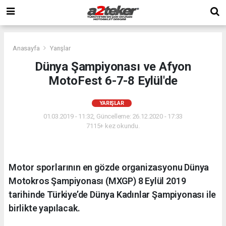
Anasayfa
Yarışlar
Dünya Şampiyonası ve Afyon
MotoFest 6-7-8 Eylül'de
YARIŞLAR
01.03.2019 - 11:32, Güncelleme: 26.12.2020 - 17:33
7115+ kez okundu.
Motor sporlarının en gözde organizasyonu Dünya
Motokros Şampiyonası (MXGP) 8 Eylül 2019
tarihinde Türkiye’de Dünya Kadınlar Şampiyonası ile
birlikte yapılacak.