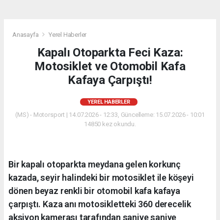
Anasayfa
Yerel Haberler
Kapalı Otoparkta Feci Kaza:
Motosiklet ve Otomobil Kafa
Kafaya Çarpıştı!
YEREL HABERLER
(MS) - Motorsport | 14.07.2026 - 12:33, Güncelleme: 15.07.2026 - 10:01
14850 kez okundu.
Bir kapalı otoparkta meydana gelen korkunç
kazada, seyir halindeki bir motosiklet ile köşeyi
dönen beyaz renkli bir otomobil kafa kafaya
çarpıştı. Kaza anı motosikletteki 360 derecelik
aksiyon kamerası tarafından saniye saniye