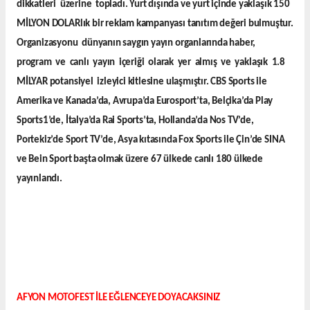
dikkatleri üzerine topladı. Yurt dışında ve yurt içinde yaklaşık 150
MİLYON DOLARlık bir reklam kampanyası tanıtım değeri bulmuştur.
Organizasyonu dünyanın saygın yayın organlarında haber,
program ve canlı yayın içeriği olarak yer almış ve yaklaşık 1.8
MİLYAR potansiyel izleyici kitlesine ulaşmıştır. CBS Sports ile
Amerika ve Kanada’da, Avrupa’da Eurosport’ta, Belçika’da Play
Sports1’de, İtalya’da Rai Sports’ta, Hollanda’da Nos TV’de,
Portekiz’de Sport TV’de, Asya kıtasında Fox Sports ile Çin’de SINA
ve Bein Sport başta olmak üzere 67 ülkede canlı 180 ülkede
yayınlandı.
AFYON MOTOFEST İLE EĞLENCEYE DOYACAKSINIZ