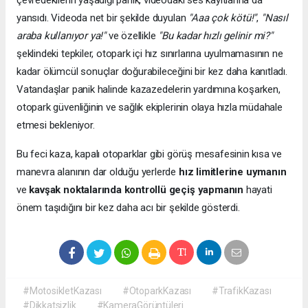
çevredekilerin yaşadığı panik, videodaki ses kayıtlarına da
yansıdı. Videoda net bir şekilde duyulan
"Aaa çok kötü!"
,
"Nasıl
araba kullanıyor ya!"
ve özellikle
"Bu kadar hızlı gelinir mi?"
şeklindeki tepkiler, otopark içi hız sınırlarına uyulmamasının ne
kadar ölümcül sonuçlar doğurabileceğini bir kez daha kanıtladı.
Vatandaşlar panik halinde kazazedelerin yardımına koşarken,
otopark güvenliğinin ve sağlık ekiplerinin olaya hızla müdahale
etmesi bekleniyor.
Bu feci kaza, kapalı otoparklar gibi görüş mesafesinin kısa ve
manevra alanının dar olduğu yerlerde
hız limitlerine uymanın
ve
kavşak noktalarında kontrollü geçiş yapmanın
hayati
önem taşıdığını bir kez daha acı bir şekilde gösterdi.
#MotosikletKazası
#OtoparkKazası
#TrafikKazası
#Dikkatsizlik
#KameraGörüntüleri