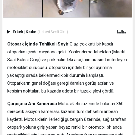
Erkek
|
Kadın
(Haberi Sesli Oku)
Otopark İçinde Tehlikeli Seyir
Olay, çok katlı bir kapalı
otoparkın içinde meydana geldi. Yönlendirme tabelaları (Macfit,
Saat Kulesi Girişi) ve park halindeki araçların arasından ilerleyen
motosiklet sürücüsü, otoparkın içindeki bir yol ayrımına
yaklaştığı sırada beklenmedik bir durumla karşılaştı.
Otoparkların genel doğası gereği daralan görüş açıları ve
kesişim noktaları, bu kazada adeta bir tuzak işlevi gördü.
Çarpışma Anı Kamerada
Motosikletin üzerinde bulunan 360
derecelik aksiyon kamerası, kazanın tüm dehşetini anbean
kaydetti. Motosikletin ilerlediği güzergah üzerinde, sağ taraftan
otopark yoluna giriş yapan beyaz renkli bir otomobil bir anda