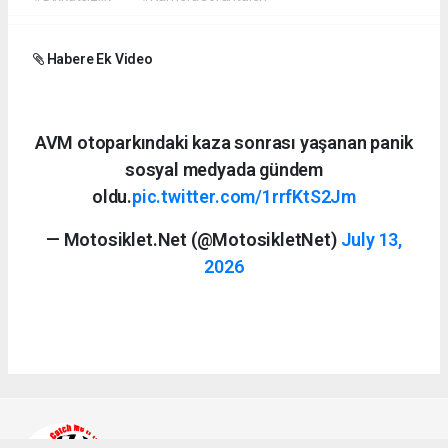
Habere Ek Video
AVM otoparkındaki kaza sonrası yaşanan panik
sosyal medyada gündem
oldu.
pic.twitter.com/1rrfKtS2Jm
— Motosiklet.Net (@MotosikletNet)
July 13,
2026