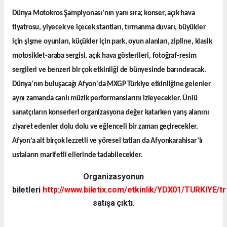
Dünya Motokros Şampiyonası’nın yanı sıra; konser, açık hava
tiyatrosu, yiyecek ve içecek stantları, tırmanma duvarı, büyükler
için şişme oyunları, küçükler için park, oyun alanları, zipline, klasik
motosiklet-araba sergisi, açık hava gösterileri, fotoğraf-resim
sergileri ve benzeri bir çok etkinliği de bünyesinde barındıracak.
Dünya'nın buluşacağı Afyon'da MXGP Türkiye etkinliğine gelenler
aynı zamanda canlı müzik performanslarını izleyecekler. Ünlü
sanatçıların konserleri organizasyona değer katarken yarış alanını
ziyaret edenler dolu dolu ve eğlenceli bir zaman geçirecekler.
Afyon’a ait birçok lezzetli ve yöresel tatları da Afyonkarahisar’lı
ustaların marifetli ellerinde tadabilecekler.
Organizasyonun
biletleri
http://www.biletix.com/etkinlik/YDX01/TURKIYE/tr
satışa çıktı.