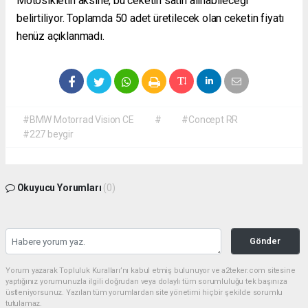
Motosikletin aksine, bu ceketin satın alınabileceği
belirtiliyor. Toplamda 50 adet üretilecek olan ceketin fiyatı
henüz açıklanmadı.
#BMW Motorrad Vision CE
#
#Concept RR
#227 beygir
Okuyucu Yorumları
(0)
Gönder
Yorum yazarak Topluluk Kuralları’nı kabul etmiş bulunuyor ve a2teker.com sitesine
yaptığınız yorumunuzla ilgili doğrudan veya dolaylı tüm sorumluluğu tek başınıza
üstleniyorsunuz. Yazılan tüm yorumlardan site yönetimi hiçbir şekilde sorumlu
tutulamaz.