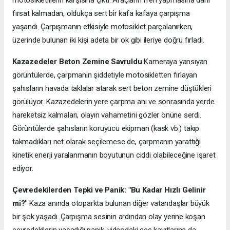
motosikletlilerin karşısına çıktı. Araçların fren yapmasına dahi
fırsat kalmadan, oldukça sert bir kafa kafaya çarpışma
yaşandı. Çarpışmanın etkisiyle motosiklet parçalanırken,
üzerinde bulunan iki kişi adeta bir ok gibi ileriye doğru fırladı.
Kazazedeler Beton Zemine Savruldu
Kameraya yansıyan
görüntülerde, çarpmanın şiddetiyle motosikletten fırlayan
şahısların havada taklalar atarak sert beton zemine düştükleri
görülüyor. Kazazedelerin yere çarpma anı ve sonrasında yerde
hareketsiz kalmaları, olayın vahametini gözler önüne serdi.
Görüntülerde şahısların koruyucu ekipman (kask vb.) takıp
takmadıkları net olarak seçilemese de, çarpmanın yarattığı
kinetik enerji yaralanmanın boyutunun ciddi olabileceğine işaret
ediyor.
Çevredekilerden Tepki ve Panik: "Bu Kadar Hızlı Gelinir
mi?"
Kaza anında otoparkta bulunan diğer vatandaşlar büyük
bir şok yaşadı. Çarpışma sesinin ardından olay yerine koşan