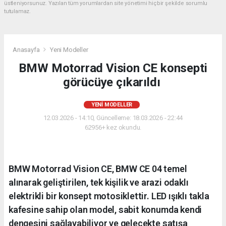
üstleniyorsunuz. Yazılan tüm yorumlardan site yönetimi hiçbir şekilde sorumlu
tutulamaz.
Anasayfa
Yeni Modeller
BMW Motorrad Vision CE konsepti
görücüye çıkarıldı
YENI MODELLER
12.03.2026 - 14:10, Güncelleme: 18.03.2026 - 22:44
62956+ kez okundu.
BMW Motorrad Vision CE, BMW CE 04 temel
alınarak geliştirilen, tek kişilik ve arazi odaklı
elektrikli bir konsept motosiklettir. LED ışıklı takla
kafesine sahip olan model, sabit konumda kendi
dengesini sağlayabiliyor ve gelecekte satışa