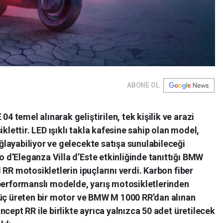
ABONE OL
temel alınarak geliştirilen, tek kişilik ve arazi
iklettir. LED ışıklı takla kafesine sahip olan model,
layabiliyor ve gelecekte satışa sunulabileceği
d’Eleganza Villa d’Este etkinliğinde tanıttığı BMW
 RR motosikletlerin ipuçlarını verdi. Karbon fiber
 performanslı modelde, yarış motosikletlerinden
güç üreten bir motor ve BMW M 1000 RR’dan alınan
cept RR ile birlikte ayrıca yalnızca 50 adet üretilecek