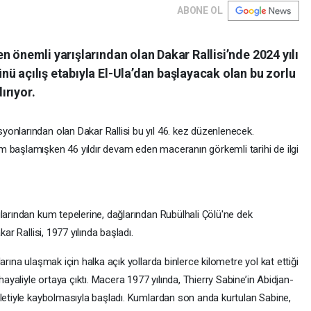
ABONE OL
n önemli yarışlarından olan Dakar Rallisi’nde 2024 yılı
ü açılış etabıyla El-Ula’dan başlayacak olan bu zorlu
ırıyor.
yonlarından olan Dakar Rallisi bu yıl 46. kez düzenlenecek.
 başlamışken 46 yıldır devam eden maceranın görkemli tarihi de ilgi
larından kum tepelerine, dağlarından Rubülhali Çölü'ne dek
ar Rallisi, 1977 yılında başladı.
arına ulaşmak için halka açık yollarda binlerce kilometre yol kat ettiği
hayaliyle ortaya çıktı. Macera 1977 yılında, Thierry Sabine’in Abidjan-
kletiyle kaybolmasıyla başladı. Kumlardan son anda kurtulan Sabine,