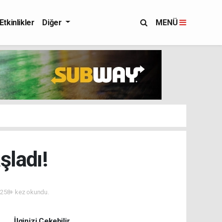
Etkinlikler
Diğer
MENÜ
şladı!
258+ kez okundu.
İlginizi Çekebilir