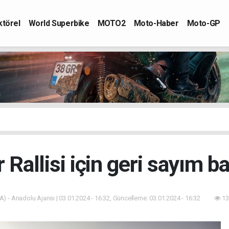
ktörel
World Superbike
MOTO2
Moto-Haber
Moto-GP
 Rallisi için geri sayım ba
) - Anadolu Ajansı | 03.01.2024 - 16:32, Güncelleme: 03.01.2024 - 16:32
13