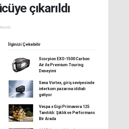
cüye çıkarıldı
okundu.
İlginizi Çekebilir
Scorpion EXO-1500 Carbon
Air ile Premium Touring
Deneyimi
Sena Vortex, giriş seviyesinde
interkom pazarına iddialı
geliyor
Vespa x Gigi Primavera 125
Tanıtıldı: Şıklık ve Performans
Bir Arada