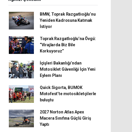
BMW, Toprak Razgatlıoğlu’nu
Yeniden Kadrosuna Katmak
İstiyor
Toprak Razgatlıoğlu’na Övgü:
“Virajlarda Biz Bile
Korkuyoruz”
İçişleri Bakanlığı’ndan
Motosiklet Güvenliği İçin Yeni
Eylem Planı
Quick Sigorta, BUMOK
Motofest’te motosikletçilerle
buluştu
2027 Norton Atlas Apex
Macera Sınıfına Güçlü Giriş
Yaptı