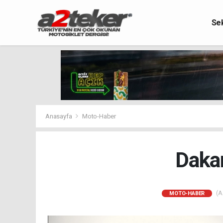
Se
Anasayfa
Moto-Haber
Dakar
(AA
MOTO-HABER