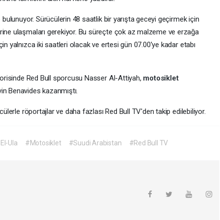
 bulunuyor. Sürücülerin 48 saatlik bir yarışta geceyi geçirmek için
irine ulaşmaları gerekiyor. Bu süreçte çok az malzeme ve erzağa
in yalnızca iki saatleri olacak ve ertesi gün 07.00'ye kadar etabı
egorisinde Red Bull sporcusu Nasser Al-Attiyah,
motosiklet
vin Benavides kazanmıştı.
cülerle röportajlar ve daha fazlası Red Bull TV'den takip edilebiliyor.
El-Ula
#Motosiklet
#Suudi Arabistan
#Red Bull TV