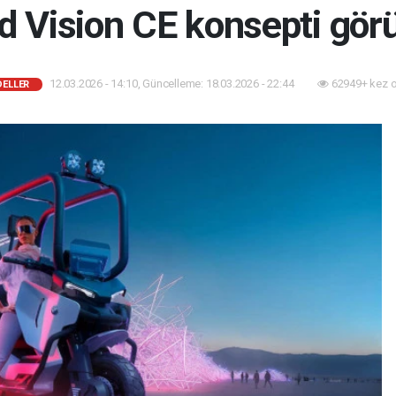
Vision CE konsepti görü
12.03.2026 - 14:10, Güncelleme: 18.03.2026 - 22:44
62949+ kez 
DELLER