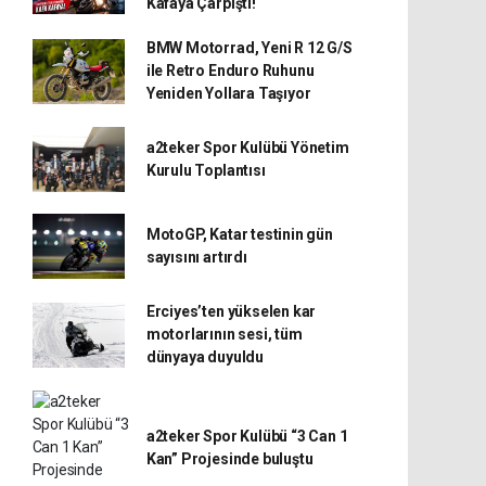
Kafaya Çarpıştı!
BMW Motorrad, Yeni R 12 G/S
ile Retro Enduro Ruhunu
Yeniden Yollara Taşıyor
a2teker Spor Kulübü Yönetim
Kurulu Toplantısı
MotoGP, Katar testinin gün
sayısını artırdı
Erciyes’ten yükselen kar
motorlarının sesi, tüm
dünyaya duyuldu
a2teker Spor Kulübü “3 Can 1
Kan” Projesinde buluştu