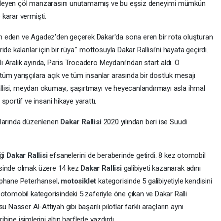
üleyen çöl manzarasını unutamamış ve bu eşsiz deneyimi mümkün
karar vermişti.
m eden ve Agadez'den geçerek Dakar'da sona eren bir rota oluşturan
de kalanlar için bir rüya." mottosuyla Dakar Rallisi’ni hayata geçirdi.
lı Aralık ayında, Paris Trocadero Meydanı’ndan start aldı. O
üm yarışçılara açık ve tüm insanlar arasında bir dostluk mesajı
Rallisi, meydan okumayı, şaşırtmayı ve heyecanlandırmayı asla ihmal
portif ve insani hikaye yarattı.
klarında düzenlenen
Dakar Rallisi
2020 yılından beri ise Suudi
iği
Dakar Rallisi
efsanelerini de beraberinde getirdi. 8 kez otomobil
sinde olmak üzere 14 kez
Dakar Rallisi
galibiyeti kazanarak adını
ephane Peterhansel,
motosiklet
kategorisinde 5 galibiyetiyle kendisini
otomobil kategorisindeki 5 zaferiyle öne çıkan ve Dakar Ralli
 Nasser Al-Attiyah gibi başarılı pilotlar farklı araçların aynı
ihine isimlerini altın harflerle yazdırdı.