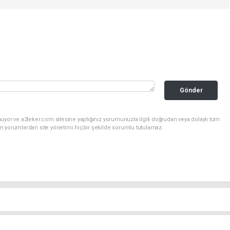
Gönder
uyor ve a2teker.com sitesine yaptığınız yorumunuzla ilgili doğrudan veya dolaylı tüm
m yorumlardan site yönetimi hiçbir şekilde sorumlu tutulamaz.