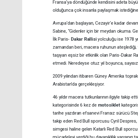
Fransa'ya döndüğünde kendisini adeta büy
olduğunca çok insanla paylaşmak istediğine 
Avrupa'dan başlayan, Cezayir'e kadar deva
Sabine, "Gidenler için bir meydan okuma. Geri
İlk Paris-
Dakar Rallisi
yolculuğu ise 1978 yı
zamandan beri, macera ruhunun ateşlediği, t
taşıyan eşsiz bir etkinlik olan Paris-Dakar 
etmedi. Neredeyse otuz yıl boyunca, sayısız s
2009 yılından itibaren Güney Amerika topra
Arabistan’da gerçekleşiyor.
46 yıldır macera tutkunlarının ilgiyle takip ett
kategorisinde 6 kez de
motosiklet
kategori
tarihe yazdıran efsanevi Fransız sürücü St
takip eden Red Bull sporcusu Cyril Despres, 
simgesi haline gelen Katarlı Red Bull sporcusu
mücadeleyi verdiği bu dayanıklılık yarışının tar