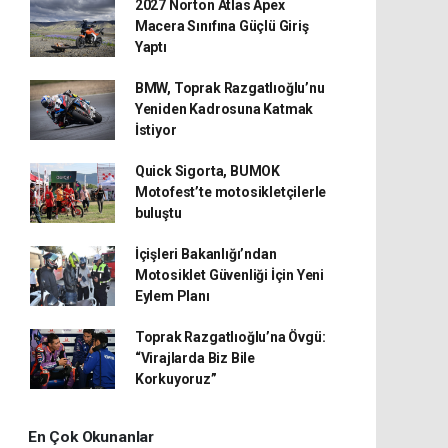
2027 Norton Atlas Apex
Macera Sınıfına Güçlü Giriş
Yaptı
BMW, Toprak Razgatlıoğlu’nu
Yeniden Kadrosuna Katmak
İstiyor
Quick Sigorta, BUMOK
Motofest’te motosikletçilerle
buluştu
İçişleri Bakanlığı’ndan
Motosiklet Güvenliği İçin Yeni
Eylem Planı
Toprak Razgatlıoğlu’na Övgü:
“Virajlarda Biz Bile
Korkuyoruz”
En Çok Okunanlar