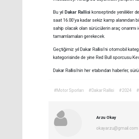
Bu yıl
Dakar Rallisi
konseptinde yenilikler de
saat 16.00'ya kadar sekiz kamp alanından b
sahip olacak olan sürücülerin araç onarımı iç
tamamlamaları gerekecek.
Geçtiğimiz yıl Dakar Rallisi’ni otomobil kat
kategorisinde de yine Red Bull sporcusu Ke
Dakar Rallisi'nin her etabından haberler, sürü
#Motor Sporları
#Dakar Rallisi
#2024
#
Arzu Okay
okayarzu@gmail.com