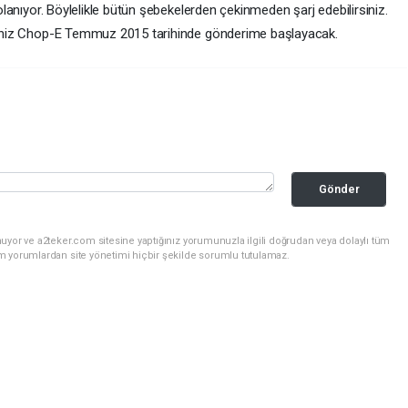
golanıyor. Böylelikle bütün şebekelerden çekinmeden şarj edebilirsiniz.
ceğiniz Chop-E Temmuz 2015 tarihinde gönderime başlayacak.
Gönder
uyor ve a2teker.com sitesine yaptığınız yorumunuzla ilgili doğrudan veya dolaylı tüm
m yorumlardan site yönetimi hiçbir şekilde sorumlu tutulamaz.