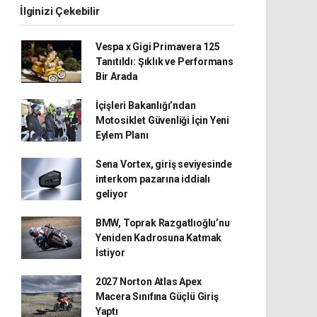
İlginizi Çekebilir
Vespa x Gigi Primavera 125
Tanıtıldı: Şıklık ve Performans
Bir Arada
İçişleri Bakanlığı’ndan
Motosiklet Güvenliği İçin Yeni
Eylem Planı
Sena Vortex, giriş seviyesinde
interkom pazarına iddialı
geliyor
BMW, Toprak Razgatlıoğlu’nu
Yeniden Kadrosuna Katmak
İstiyor
2027 Norton Atlas Apex
Macera Sınıfına Güçlü Giriş
Yaptı