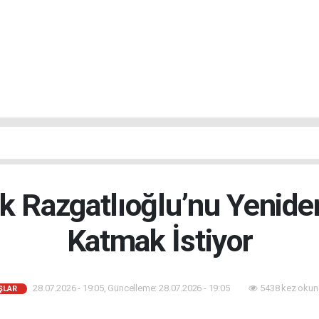
 Razgatlıoğlu’nu Yenide
Katmak İstiyor
28.07.2026 - 19:05, Güncelleme: 28.07.2026 - 19:05
5438 kez okun
ŞLAR