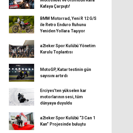
Kafaya Çarpıştı!
BMW Motorrad, Yeni R 12 G/S
ile Retro Enduro Ruhunu
Yeniden Yollara Taşıyor
a2teker Spor Kulübü Yönetim
Kurulu Toplantısı
MotoGP, Katar testinin gün
sayısını artırdı
Erciyes’ten yükselen kar
motorlarının sesi, tüm
dünyaya duyuldu
a2teker Spor Kulübü “3 Can 1
Kan” Projesinde buluştu