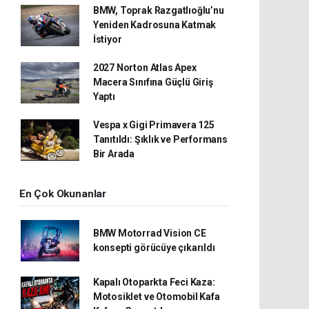
BMW, Toprak Razgatlıoğlu’nu
Yeniden Kadrosuna Katmak
İstiyor
2027 Norton Atlas Apex
Macera Sınıfına Güçlü Giriş
Yaptı
Vespa x Gigi Primavera 125
Tanıtıldı: Şıklık ve Performans
Bir Arada
En Çok Okunanlar
BMW Motorrad Vision CE
konsepti görücüye çıkarıldı
Kapalı Otoparkta Feci Kaza:
Motosiklet ve Otomobil Kafa