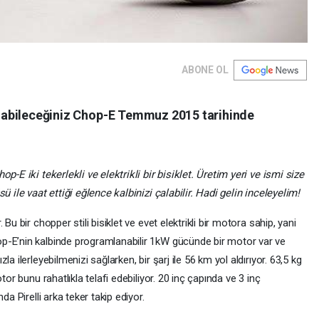
ABONE OL
 olabileceğiniz Chop-E Temmuz 2015 tarihinde
p-E iki tekerlekli ve elektrikli bir bisiklet. Üretim yeri ve ismi size
ü ile vaat ettiği eğlence kalbinizi çalabilir. Hadi gelin inceleyelim!
Bu bir chopper stili bisiklet ve evet elektrikli bir motora sahip, yani
p-E’nin kalbinde programlanabilir 1kW gücünde bir motor var ve
a ilerleyebilmenizi sağlarken, bir şarj ile 56 km yol aldırıyor. 63,5 kg
tor bunu rahatlıkla telafi edebiliyor. 20 inç çapında ve 3 inç
da Pirelli arka teker takip ediyor.