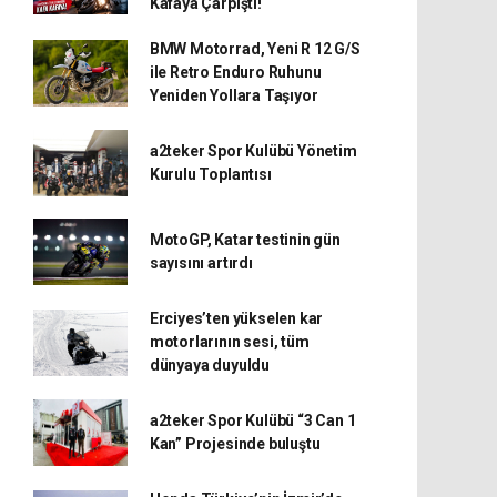
Kafaya Çarpıştı!
BMW Motorrad, Yeni R 12 G/S
ile Retro Enduro Ruhunu
Yeniden Yollara Taşıyor
a2teker Spor Kulübü Yönetim
Kurulu Toplantısı
MotoGP, Katar testinin gün
sayısını artırdı
Erciyes’ten yükselen kar
motorlarının sesi, tüm
dünyaya duyuldu
a2teker Spor Kulübü “3 Can 1
Kan” Projesinde buluştu