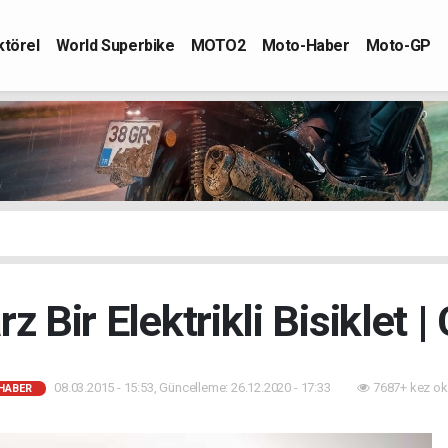
ktörel
World Superbike
MOTO2
Moto-Haber
Moto-GP
z Bir Elektrikli Bisiklet 
08.03.2015 - 15:53, Güncelleme: 26.12.2020 - 17:33
7687+ kez ok
HABER