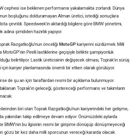
MW cephesi ise beklenen performansı yakalamakta zorlandı. Dünya
un boşluğunu dolduramayan Alman üretici, istediği sonuçlara
lota çevrildi. Speedweek’in aktardığı bilgilere göre BMW yönetimi,
k adına şimdiden hazırlık yapıyor.
oprak Razgatlıoğlu’nun önceliği
MotoGP
kariyerini sürdürmek. Milli
toGP’nin Pirelli lastiklerine geçişiyle birlikte şampiyonluk
ğu belirtiliyor. Lastik üreticisinin değişecek olması, Toprak’ın sürüş
i için kariyer planlamasında önemli bir etken olarak görülüyor.
dirse de şu an için taraflardan resmi bir açıklama bulunmuyor.
lanan Toprak’ın geleceği, göstereceği performans ve takımların
anacak.
erinden biri olan Toprak Razgatlıoğlu’nun kariyerindeki her gelişme,
da yakından takip edilmeye devam ediyor. Önümüzdeki aylarda
ikte BMW’nin bu ilgisinin resmi bir girişime dönüşüp dönüşmeyeceği
n gözü bir kez daha milli sporcunun vereceği kararda olacak.