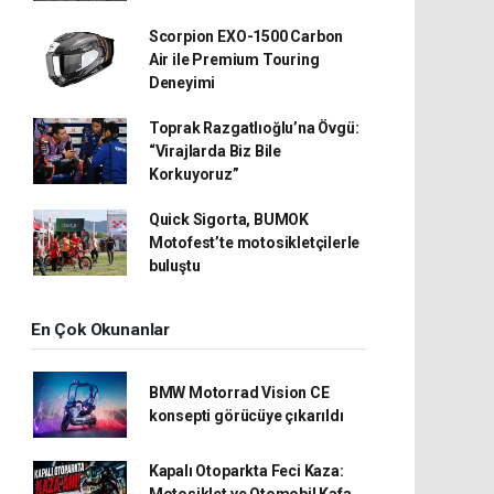
Scorpion EXO-1500 Carbon
Air ile Premium Touring
Deneyimi
Toprak Razgatlıoğlu’na Övgü:
“Virajlarda Biz Bile
Korkuyoruz”
Quick Sigorta, BUMOK
Motofest’te motosikletçilerle
buluştu
En Çok Okunanlar
BMW Motorrad Vision CE
konsepti görücüye çıkarıldı
Kapalı Otoparkta Feci Kaza:
Motosiklet ve Otomobil Kafa