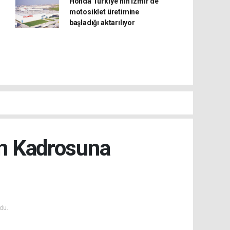
Honda Türkiye’nin İzmir’de
motosiklet üretimine
başladığı aktarılıyor
n Kadrosuna
du.