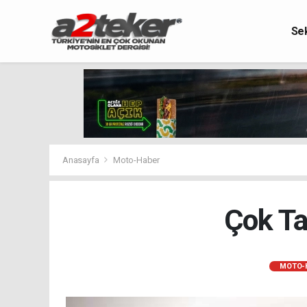
Se
Anasayfa
Moto-Haber
Çok Tar
MOTO-