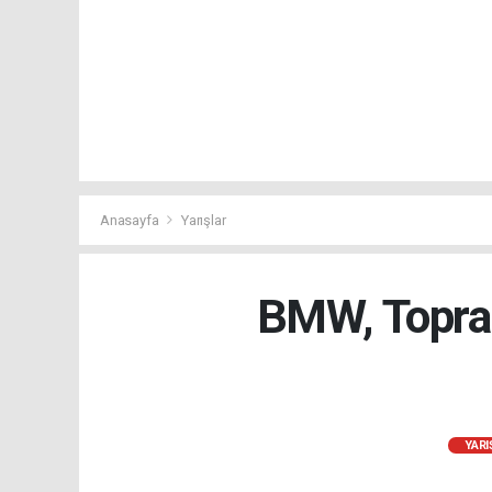
Anasayfa
Yarışlar
BMW, Toprak
YARI