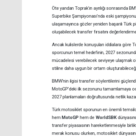
Öte yandan Toprak’ın ayrılığı sonrasında B
Superbike Şampiyonası’nda eski şampiyonun
ulaşamayınca gözler yeniden başarılı Türk pi
oluşabilecek transfer fırsatını değerlendirme
Ancak kulislerde konuşulan iddialara göre T
sporcunun temel hedefinin, 2027 sezonunda Mo
mücadelesi verebilecek seviyeye ulaşmak oldu
stiline daha uygun bir ortam oluşturabileceğ
BMW’nin ilgisi transfer söylentilerini güçlen
MotoGP’deki ilk sezonunu tamamlamaya odak
2027 planlamaları doğrultusunda netlik kaz
Türk motosiklet sporunun en önemli temsilcil
hem
MotoGP
hem de
WorldSBK
dünyasın
transfer piyasasının hareketlenmesiyle birl
merak konusu olurken, motosiklet dünyasını