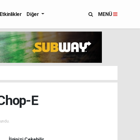
Etkinlikler
Diğer
MENÜ
| Chop-E
undu.
İlginizi Çekebilir