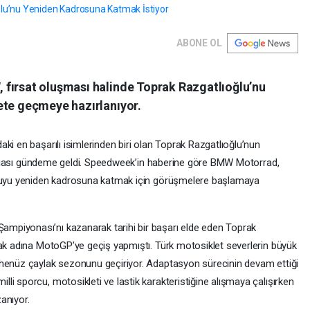
ABONE OL
fırsat oluşması halinde Toprak Razgatlıoğlu’nu
ete geçmeye hazırlanıyor.
ki en başarılı isimlerinden biri olan Toprak Razgatlıoğlu’nun
r iddiası gündeme geldi. Speedweek’in haberine göre BMW Motorrad,
rcuyu yeniden kadrosuna katmak için görüşmelere başlamaya
mpiyonası’nı kazanarak tarihi bir başarı elde eden Toprak
mak adına MotoGP’ye geçiş yapmıştı. Türk motosiklet severlerin büyük
 henüz çaylak sezonunu geçiriyor. Adaptasyon sürecinin devam ettiği
i sporcu, motosikleti ve lastik karakteristiğine alışmaya çalışırken
anıyor.