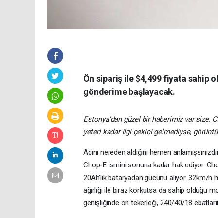
Ön sipariş ile $4,499 fiyata sahip
gönderime başlayacak.
Estonya’dan güzel bir haberimiz var size. Cho
yeteri kadar ilgi çekici gelmediyse, görüntüs
Adını nereden aldığını hemen anlamışsınızdır. 
Chop-E ismini sonuna kadar hak ediyor. Cho
20Ah’lik bataryadan gücünü alıyor. 32km/h hızl
ağırlığı ile biraz korkutsa da sahip olduğu mo
genişliğinde ön tekerleği, 240/40/18 ebatların