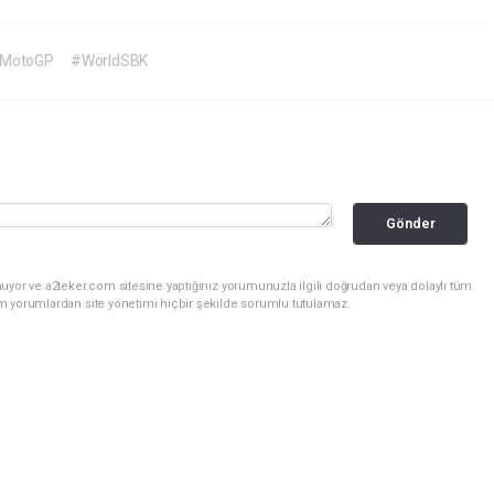
MotoGP
#WorldSBK
Gönder
uyor ve a2teker.com sitesine yaptığınız yorumunuzla ilgili doğrudan veya dolaylı tüm
m yorumlardan site yönetimi hiçbir şekilde sorumlu tutulamaz.