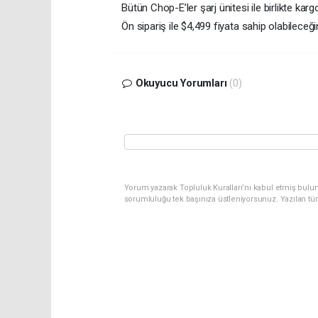
Bütün Chop-E’ler şarj ünitesi ile birlikte kar
Ön sipariş ile $4,499 fiyata sahip olabile
Okuyucu Yorumları
(0)
Yorum yazarak Topluluk Kuralları’nı kabul etmiş bulun
sorumluluğu tek başınıza üstleniyorsunuz. Yazılan tü