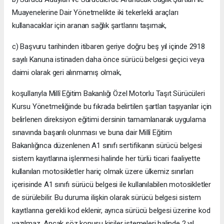
Muayenelerine Dair Yönetmelikte iki tekerlekli araçları
kullanacaklar için aranan sağlık şartlarını taşımak,
c) Başvuru tarihinden itibaren geriye doğru beş yıl içinde 2918
sayılı Kanuna istinaden daha önce sürücü belgesi geçici veya
daimi olarak geri alınmamış olmak,
koşullarıyla Millî Eğitim Bakanlığı Özel Motorlu Taşıt Sürücüleri
Kursu Yönetmeliğinde bu fıkrada belirtilen şartları taşıyanlar için
belirlenen direksiyon eğitimi dersinin tamamlanarak uygulama
sınavında başarılı olunması ve buna dair Millî Eğitim
Bakanlığınca düzenlenen A1 sınıfı sertifikanın sürücü belgesi
sistem kayıtlarına işlenmesi halinde her türlü ticari faaliyette
kullanılan motosikletler hariç olmak üzere ülkemiz sınırları
içerisinde A1 sınıfı sürücü belgesi ile kullanılabilen motosikletler
de sürülebilir. Bu duruma ilişkin olarak sürücü belgesi sistem
kayıtlarına gerekli kod eklenir, ayrıca sürücü belgesi üzerine kod
yazılmaz. Ancak söz konusu kişiler istemeleri halinde 2 yıl