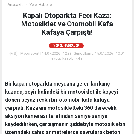
Anasayfa
Yerel Haberler
Kapalı Otoparkta Feci Kaza:
Motosiklet ve Otomobil Kafa
Kafaya Çarpıştı!
YEREL HABERLER
(MS) - Motorsport | 14.07.2026 - 12:33, Güncelleme: 15.07.2026 - 10:01
14997 kez okundu.
Bir kapalı otoparkta meydana gelen korkunç
kazada, seyir halindeki bir motosiklet ile köşeyi
dönen beyaz renkli bir otomobil kafa kafaya
çarpıştı. Kaza anı motosikletteki 360 derecelik
aksiyon kamerası tarafından saniye saniye
kaydedilirken, çarpışmanın şiddetiyle motosikletin
üzerindeki şahıslar metrelerce savrularak beton