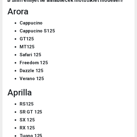
B sınıfı ehliyet ile alınabilecek motosiklet modelleri!
Arora
Cappucino
Cappucino
S125
GT125
MT125
Safari 125
Freedom 125
Dazzle 125
Verano
125
Aprilla
RS125
SR GT 125
SX 125
RX 125
Tuono 125