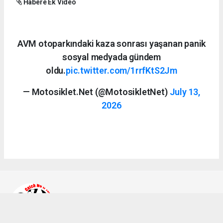
Habere Ek Video
AVM otoparkındaki kaza sonrası yaşanan panik
sosyal medyada gündem
oldu.
pic.twitter.com/1rrfKtS2Jm
— Motosiklet.Net (@MotosikletNet)
July 13,
2026
Ahmet Bozkurt
bilgi@a2teker.com