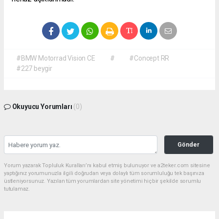
#BMW Motorrad Vision CE
#
#Concept RR
#227 beygir
Okuyucu Yorumları
(0)
Gönder
Yorum yazarak Topluluk Kuralları’nı kabul etmiş bulunuyor ve a2teker.com sitesine
yaptığınız yorumunuzla ilgili doğrudan veya dolaylı tüm sorumluluğu tek başınıza
üstleniyorsunuz. Yazılan tüm yorumlardan site yönetimi hiçbir şekilde sorumlu
tutulamaz.