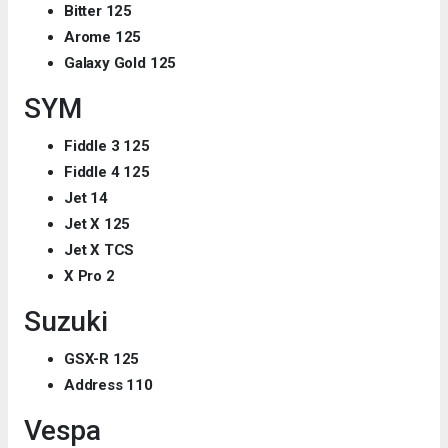
Bitter 125
Arome 125
Galaxy Gold 125
SYM
Fiddle 3 125
Fiddle 4 125
Jet 14
Jet X 125
Jet X TCS
X Pro 2
Suzuki
GSX-R 125
Address 110
Vespa