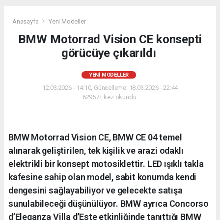
Anasayfa
Yeni Modeller
BMW Motorrad Vision CE konsepti
görücüye çıkarıldı
YENI MODELLER
12.03.2026 - 14:10, Güncelleme: 18.03.2026 - 22:44
62957+ kez okundu.
BMW Motorrad Vision CE, BMW CE 04 temel
alınarak geliştirilen, tek kişilik ve arazi odaklı
elektrikli bir konsept motosiklettir. LED ışıklı takla
kafesine sahip olan model, sabit konumda kendi
dengesini sağlayabiliyor ve gelecekte satışa
sunulabileceği düşünülüyor. BMW ayrıca Concorso
d’Eleganza Villa d’Este etkinliğinde tanıttığı BMW