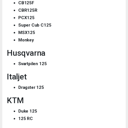
CB125F
CBR125R
PCX125
Super Cub C125
MSX125
Monkey
Husqvarna
Svartpilen 125
Italjet
Dragster 125
KTM
Duke 125
125 RC