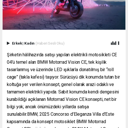
Erkek
|
Kadın
(Haberi Sesli Oku)
Şirketin hâlihazırda satışı yapılan elektrikli motosikleti CE
04’ü temel alan BMW Motorrad Vision CE, tek kişilik
tasarlanmış ve üzerinde LED ışıklarla donatılmış bir “roll
cage” (takla kafesi) taşıyor. Sürücüyü dik konumda tutan bir
koltuğa yer verilen konsept, genel olarak arazi odaklı ve
tamamen elektrikli yapıda. Sabit konumda kendi dengesini
kurabildiği açıklanan Motorrad Vision CE konsepti, net bir
bilgi yok; ancak önümüzdeki yıllarda satışa
sunulabilir.BMW, 2025 Concorso d’Eleganza Villa d’Este
kapsamında da konsept motosiklet BMW Motorrad