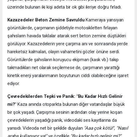
üzerinde bulunan iki kişi adeta bir ok gibi ileriye doğru fırladı.
Kazazedeler Beton Zemine Savruldu
Kameraya yansıyan
görüntülerde, çarpmanın şiddetiyle motosikletten fırlayan
şahısların havada taklalar atarak sert beton zemine düştükleri
görülüyor. Kazazedelerin yere çarpma anı ve sonrasında yerde
hareketsiz kalmaları, olayın vahametini gözler önüne serdi.
Görüntülerde şahısların koruyucu ekipman (kask vb.) takıp
takmadıkları net olarak seçilemese de, çarpmanın yarattığı
kinetik enerji yaralanmanın boyutunun ciddi olabileceğine işaret
ediyor.
Çevredekilerden Tepki ve Panik: "Bu Kadar Hızlı Gelinir
mi?"
Kaza anında otoparkta bulunan diğer vatandaşlar büyük
bir şok yaşadı. Çarpışma sesinin ardından olay yerine koşan
çevredekilerin yaşadığı panik, videodaki ses kayıtlarına da
yansıdı. Videoda net bir şekilde duyulan
"Aaa çok kötü!"
,
"Nasıl
araba kullanıyor ya!"
ve özellikle
"Bu kadar hızlı gelinir mi?"