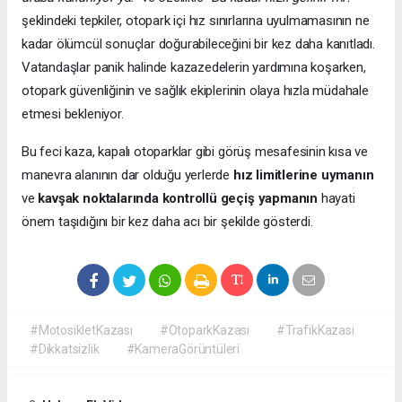
şeklindeki tepkiler, otopark içi hız sınırlarına uyulmamasının ne
kadar ölümcül sonuçlar doğurabileceğini bir kez daha kanıtladı.
Vatandaşlar panik halinde kazazedelerin yardımına koşarken,
otopark güvenliğinin ve sağlık ekiplerinin olaya hızla müdahale
etmesi bekleniyor.
Bu feci kaza, kapalı otoparklar gibi görüş mesafesinin kısa ve
manevra alanının dar olduğu yerlerde
hız limitlerine uymanın
ve
kavşak noktalarında kontrollü geçiş yapmanın
hayati
önem taşıdığını bir kez daha acı bir şekilde gösterdi.
#MotosikletKazası
#OtoparkKazası
#TrafikKazası
#Dikkatsizlik
#KameraGörüntüleri