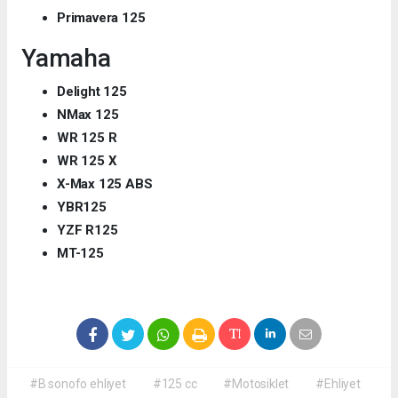
Primavera 125
Yamaha
Delight 125
NMax 125
WR 125 R
WR 125 X
X-Max 125 ABS
YBR125
YZF R125
MT-125
#B sonofo ehliyet
#125 cc
#Motosiklet
#Ehliyet