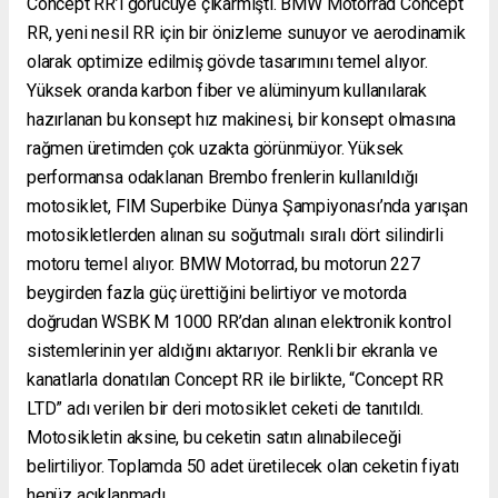
Concept RR’ı görücüye çıkarmıştı. BMW Motorrad Concept
RR, yeni nesil RR için bir önizleme sunuyor ve aerodinamik
olarak optimize edilmiş gövde tasarımını temel alıyor.
Yüksek oranda karbon fiber ve alüminyum kullanılarak
hazırlanan bu konsept hız makinesi, bir konsept olmasına
rağmen üretimden çok uzakta görünmüyor. Yüksek
performansa odaklanan Brembo frenlerin kullanıldığı
motosiklet, FIM Superbike Dünya Şampiyonası’nda yarışan
motosikletlerden alınan su soğutmalı sıralı dört silindirli
motoru temel alıyor. BMW Motorrad, bu motorun 227
beygirden fazla güç ürettiğini belirtiyor ve motorda
doğrudan WSBK M 1000 RR’dan alınan elektronik kontrol
sistemlerinin yer aldığını aktarıyor. Renkli bir ekranla ve
kanatlarla donatılan Concept RR ile birlikte, “Concept RR
LTD” adı verilen bir deri motosiklet ceketi de tanıtıldı.
Motosikletin aksine, bu ceketin satın alınabileceği
belirtiliyor. Toplamda 50 adet üretilecek olan ceketin fiyatı
henüz açıklanmadı.