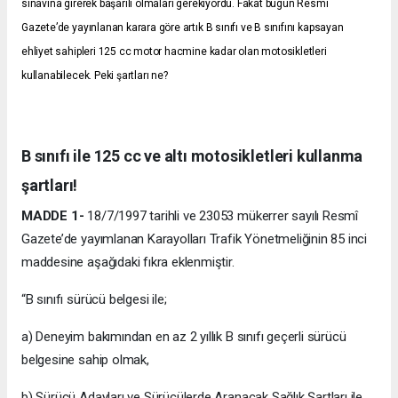
sınavına girerek başarılı olmaları gerekiyordu. Fakat bugün Resmi
Gazete’de yayınlanan karara göre artık B sınıfı ve B sınıfını kapsayan
ehliyet sahipleri 125 cc motor hacmine kadar olan motosikletleri
kullanabilecek. Peki şartları ne?
B sınıfı ile 125 cc ve altı motosikletleri kullanma
şartları!
MADDE 1-
18/7/1997 tarihli ve 23053 mükerrer sayılı Resmî
Gazete’de yayımlanan Karayolları Trafik Yönetmeliğinin 85 inci
maddesine aşağıdaki fıkra eklenmiştir.
“B sınıfı sürücü belgesi ile;
a) Deneyim bakımından en az 2 yıllık B sınıfı geçerli sürücü
belgesine sahip olmak,
b) Sürücü Adayları ve Sürücülerde Aranacak Sağlık Şartları ile