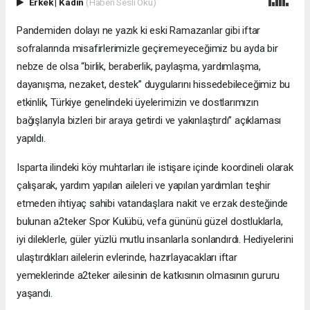
Erkek
|
Kadın
(Haberi Sesli Oku)
Pandemiden dolayı ne yazık ki eski Ramazanlar gibi iftar
sofralarında misafirlerimizle geçiremeyeceğimiz bu ayda bir
nebze de olsa “birlik, beraberlik, paylaşma, yardımlaşma,
dayanışma, nezaket, destek” duygularını hissedebileceğimiz bu
etkinlik, Türkiye genelindeki üyelerimizin ve dostlarımızın
bağışlarıyla bizleri bir araya getirdi ve yakınlaştırdı” açıklaması
yapıldı.
Isparta ilindeki köy muhtarları ile istişare içinde koordineli olarak
çalışarak, yardım yapılan aileleri ve yapılan yardımları teşhir
etmeden ihtiyaç sahibi vatandaşlara nakit ve erzak desteğinde
bulunan a2teker Spor Kulübü, vefa gününü güzel dostluklarla,
iyi dileklerle, güler yüzlü mutlu insanlarla sonlandırdı. Hediyelerini
ulaştırdıkları ailelerin evlerinde, hazırlayacakları iftar
yemeklerinde a2teker ailesinin de katkısının olmasının gururu
yaşandı.