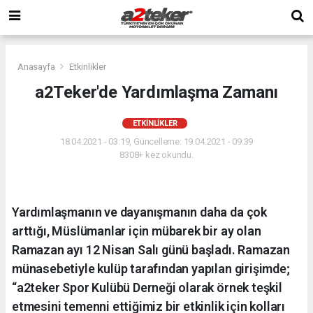
Anasayfa
Etkinlikler
a2Teker'de Yardımlaşma Zamanı
ETKINLIKLER
18.04.2021 - 03:19, Güncelleme: 19.04.2021 - 09:39
8308+ kez okundu.
Yardımlaşmanın ve dayanışmanın daha da çok
arttığı, Müslümanlar için mübarek bir ay olan
Ramazan ayı 12 Nisan Salı günü başladı. Ramazan
münasebetiyle kulüp tarafından yapılan girişimde;
“a2teker Spor Kulübü Derneği olarak örnek teşkil
etmesini temenni ettiğimiz bir etkinlik için kolları