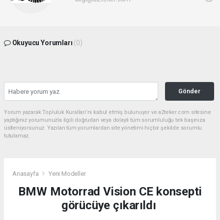
Okuyucu Yorumları
(0)
Gönder
Yorum yazarak Topluluk Kuralları’nı kabul etmiş bulunuyor ve a2teker.com sitesine
yaptığınız yorumunuzla ilgili doğrudan veya dolaylı tüm sorumluluğu tek başınıza
üstleniyorsunuz. Yazılan tüm yorumlardan site yönetimi hiçbir şekilde sorumlu
tutulamaz.
Anasayfa
Yeni Modeller
BMW Motorrad Vision CE konsepti
görücüye çıkarıldı