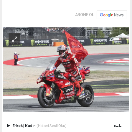
ABONE OL
Erkek
|
Kadın
(Haberi Sesli Oku)