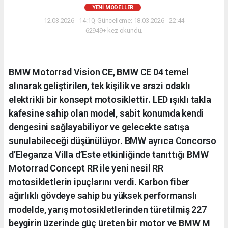
YENI MODELLER
12.03.2026 - 14:10, Güncelleme: 18.03.2026 - 22:44
62949+ kez okundu.
BMW Motorrad Vision CE, BMW CE 04 temel
alınarak geliştirilen, tek kişilik ve arazi odaklı
elektrikli bir konsept motosiklettir. LED ışıklı takla
kafesine sahip olan model, sabit konumda kendi
dengesini sağlayabiliyor ve gelecekte satışa
sunulabileceği düşünülüyor. BMW ayrıca Concorso
d’Eleganza Villa d’Este etkinliğinde tanıttığı BMW
Motorrad Concept RR ile yeni nesil RR
motosikletlerin ipuçlarını verdi. Karbon fiber
ağırlıklı gövdeye sahip bu yüksek performanslı
modelde, yarış motosikletlerinden türetilmiş 227
beygirin üzerinde güç üreten bir motor ve BMW M