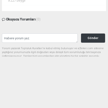
#227 beygir
Okuyucu Yorumları
(0)
Gönder
Yorum yazarak Topluluk Kuralları’nı kabul etmiş bulunuyor ve a2teker.com sitesine
yaptığınız yorumunuzla ilgili doğrudan veya dolaylı tüm sorumluluğu tek başınıza
üstleniyorsunuz. Yazılan tüm yorumlardan site yönetimi hiçbir şekilde sorumlu
tutulamaz.
haber paketi
haber scripti
haber yazılımı
Tüm hakları saklı tutulmaktadır.Copyright 2026©
Haber Yazılımı:
Web Aksiyon ®