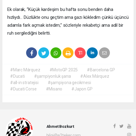
Ek olarak, “Küçük kardeşim bu hafta sonu benden daha
hızlıydı… Düzlükte onu geçtim ama gazı kökledim çünkü üçüncü
adamla fark açmak istedim,” sözleriyle rekabetçi ama adil bir
ruh sergilediğini belirtti.
#Marc Márquez
#MotoGP 2025
#Barcelona GP
#Ducati
#şampiyonluk şansı
#Alex Márquez
#all-in stratejisi
#şampiyona gecikmesi
#Ducati Corse
#Misano
#Japon GP
Ahmet Bozkurt
bilgi@a2teker.com