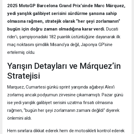
2025 MotoGP Barcelona Grand Prix’sinde Marc Márquez,
yedi yarışlık galibiyet serisini sürdürme şansına sahip
olmasına rağmen, stratejik olarak “her şeyi zorlamanın”
bugün için doğru zaman olmadığına karar verdi.
Ducati
rider’ı, şampiyonadaki 182 puanlık üstünlüğüne dayanarak ilk
maç noktasını şimdilik Misano’ya değil, Japonya GP’sine
ertelemiş oldu.
Yarışın Detayları ve Márquez’in
Stratejisi
Marquez, Cumartesi günkü sprint yarışında ağabeyi Alex’i
zorlamış ancak podyumun zirvesine çıkamamıştı. Pazar günü
ise yedi yarışlık galibiyet serisini uzatma fırsatı olmasına
rağmen, “bugün her şeyi zorlamanın zamanı değildi” diyerek
önlemini aldı.
Hem sınırlara dikkat ederek hem de motosikleti kontrol ederek