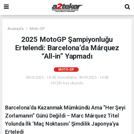
Anasayfa
Moto-GP
2025 MotoGP Şampiyonluğu
Ertelendi: Barcelona’da Márquez
“All-in” Yapmadı
MOTO-GP
08.09.2025 - 14:08, Güncelleme: 08.09.2025 - 14:08
16128+ kez okundu.
Barcelona’da Kazanmak Mümkündü Ama “Her Şeyi
Zorlamanın” Günü Değildi – Marc Márquez Titel
Yolunda İlk ‘Maç Noktasını’ Şimdilik Japonya’ya
Erteledi