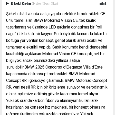
Erkek
|
Kadın
(Haberi Sesli Oku)
Şirketin hâlihazırda satışı yapılan elektrikli motosikleti CE
04’ü temel alan BMW Motorrad Vision CE, tek kişilik
tasarlanmış ve üzerinde LED ışıklarla donatılmış bir “roll
cage” (takla kafesi) taşıyor. Sürücüyü dik konumda tutan bir
koltuğa yer verilen konsept, genel olarak arazi odaklı ve
tamamen elektrikli yapıda. Sabit konumda kendi dengesini
kurabildiği açıklanan Motorrad Vision CE konsepti, net bir
bilgi yok; ancak önümüzdeki yıllarda satışa
sunulabilir.BMW, 2025 Concorso d’Eleganza Villa d’Este
kapsamında da konsept motosiklet BMW Motorrad
Concept RR’ı görücüye çıkarmıştı. BMW Motorrad Concept
RR, yeni nesil RR için bir önizleme sunuyor ve aerodinamik
olarak optimize edilmiş gövde tasarımını temel alıyor.
Yüksek oranda karbon fiber ve alüminyum kullanılarak
hazırlanan bu konsept hız makinesi, bir konsept olmasına
rağmen üretimden çok uzakta görünmüyor. Yüksek