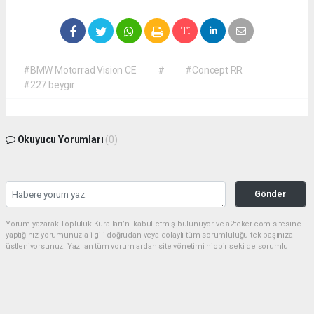
#BMW Motorrad Vision CE
#
#Concept RR
#227 beygir
Okuyucu Yorumları
(0)
Gönder
Yorum yazarak Topluluk Kuralları’nı kabul etmiş bulunuyor ve a2teker.com sitesine
yaptığınız yorumunuzla ilgili doğrudan veya dolaylı tüm sorumluluğu tek başınıza
üstleniyorsunuz. Yazılan tüm yorumlardan site yönetimi hiçbir şekilde sorumlu
tutulamaz.