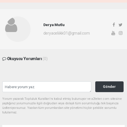
Derya Mutlu
deryaceliikk01@gmail.com
Okuyucu Yorumları
(0)
Gönder
Yorum yazarak Topluluk Kuralları’nı kabul etmiş bulunuyor ve a2teker.com sitesine
yaptığınız yorumunuzla ilgili doğrudan veya dolaylı tüm sorumluluğu tek başınıza
üstleniyorsunuz. Yazılan tüm yorumlardan site yönetimi hiçbir şekilde sorumlu
tutulamaz.