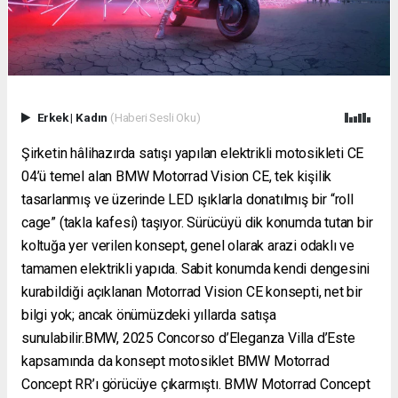
Erkek
|
Kadın
(Haberi Sesli Oku)
Şirketin hâlihazırda satışı yapılan elektrikli motosikleti CE
04’ü temel alan BMW Motorrad Vision CE, tek kişilik
tasarlanmış ve üzerinde LED ışıklarla donatılmış bir “roll
cage” (takla kafesi) taşıyor. Sürücüyü dik konumda tutan bir
koltuğa yer verilen konsept, genel olarak arazi odaklı ve
tamamen elektrikli yapıda. Sabit konumda kendi dengesini
kurabildiği açıklanan Motorrad Vision CE konsepti, net bir
bilgi yok; ancak önümüzdeki yıllarda satışa
sunulabilir.BMW, 2025 Concorso d’Eleganza Villa d’Este
kapsamında da konsept motosiklet BMW Motorrad
Concept RR’ı görücüye çıkarmıştı. BMW Motorrad Concept