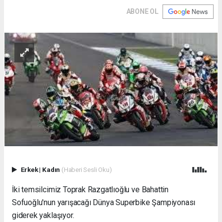
ABONE OL
Erkek
|
Kadın
(Haberi Sesli Oku)
İki temsilcimiz Toprak Razgatlıoğlu ve Bahattin
Sofuoğlu'nun yarışacağı Dünya Superbike Şampiyonası
giderek yaklaşıyor.