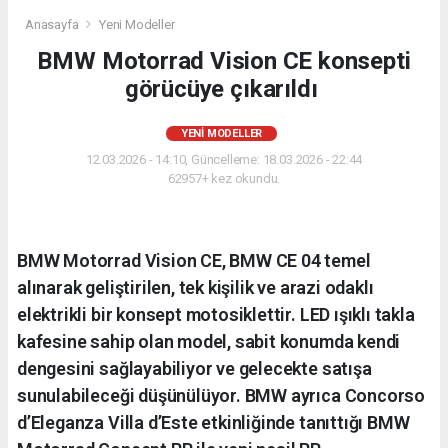
Anasayfa
Yeni Modeller
BMW Motorrad Vision CE konsepti
görücüye çıkarıldı
YENI MODELLER
12.03.2026 - 14:10, Güncelleme: 18.03.2026 - 22:44
62957+ kez okundu.
BMW Motorrad Vision CE, BMW CE 04 temel
alınarak geliştirilen, tek kişilik ve arazi odaklı
elektrikli bir konsept motosiklettir. LED ışıklı takla
kafesine sahip olan model, sabit konumda kendi
dengesini sağlayabiliyor ve gelecekte satışa
sunulabileceği düşünülüyor. BMW ayrıca Concorso
d’Eleganza Villa d’Este etkinliğinde tanıttığı BMW