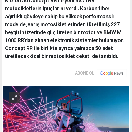
Motorrad Concept RR ile yeni nesil RR
motosikletlerin ipuçlarını verdi. Karbon fiber
ağırlıklı gövdeye sahip bu yüksek performanslı
modelde, yarış motosikletlerinden türetilmiş 227
beygirin üzerinde güç üreten bir motor ve BMW M
1000 RR’dan alınan elektronik sistemler bulunuyor.
Concept RR ile birlikte ayrıca yalnızca 50 adet
üretilecek özel bir motosiklet ceketi de tanıtıldı.
ABONE OL